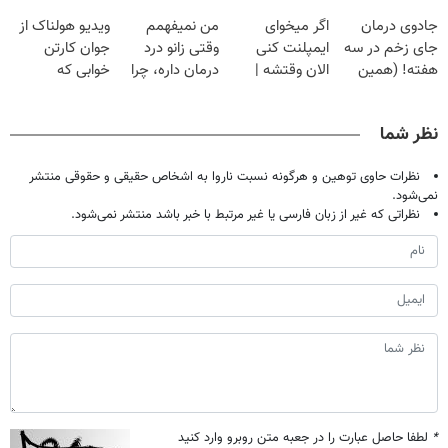
گیاهی
کنی؟ (◂فیلم +
پک سفید کننده
جادوی درمان
اگر میخوای
من نمیفهمم
ویدیو هولناک از
◂پرسش‌نامه)
خانگی
جای زخم در سه
ایمپلنت کنی
وقتی زانو درد
جوان کارتن
هفته! (همین
الان وقتشه |
درمان داره، چرا
خوابی که
حالا رایگان
فقط با ۲۵
دردش رو داری
میلیاردر شد.
صحبت کنید)
میلیون تومان!!!
تحمل میکنی؟❗
آموزش رایگان
نظر شما
نظرات حاوی توهین و هرگونه نسبت ناروا به اشخاص حقیقی و حقوقی منتشر
نمی‌شود.
نظراتی که غیر از زبان فارسی یا غیر مرتبط با خبر باشد منتشر نمی‌شود.
*
لطفا حاصل عبارت را در جعبه متن روبرو وارد کنید