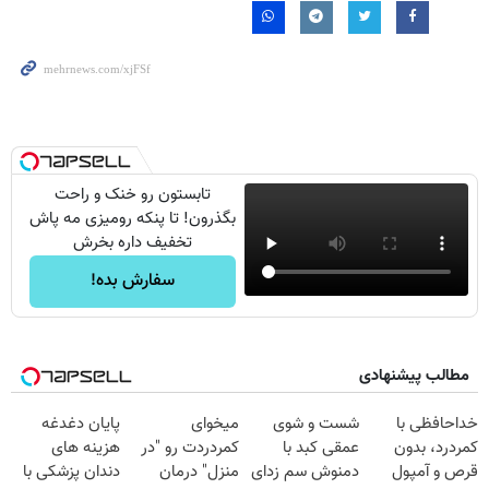
تابستون رو خنک و راحت
بگذرون! تا پنکه رومیزی مه پاش
تخفیف داره بخرش
سفارش بده!
مطالب پیشنهادی
خداحافظی با
شست و شوی
میخوای
پایان دغدغه
کمردرد، بدون
عمقی کبد با
کمردردت رو "در
هزینه های
قرص و آمپول
دمنوش سم زدای
منزل" درمان
دندان پزشکی با