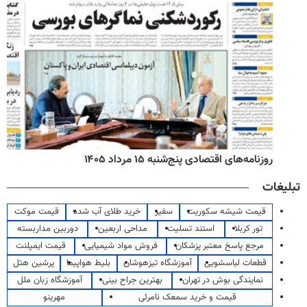
روزنامه‌های اقتصادی پنج‌شنبه ۱۵ مرداد ۱۴۰۵
تبلیغات
قیمت شیشه سکوریت
سفیر
خرید طلای آب شده
قیمت موکت
تور کربلا
استند تسلیت
مداحی اربعین
دوربین مداربسته
مرجع پاسخ معتبر پزشکان
فروش مواد شیمیایی
قیمت ایمپلنت
قطعات لباسشویی
آموزشگاه تیزهوشان
بلیط هواپیما
پرشین هتل
نمایندگی بوش در تهران
بهترین جراح بینی
آموزشگاه زبان ملل
قیمت و خرید سمعک نامرئی
مهرینو