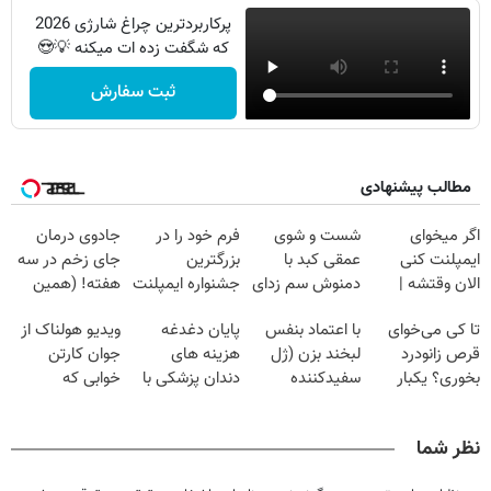
پرکاربردترین چراغ شارژی 2026
که شگفت زده ات میکنه 💡😍
ثبت سفارش
مطالب پیشنهادی
اگر میخوای
شست و شوی
فرم خود را در
جادوی درمان
ایمپلنت کنی
عمقی کبد با
بزرگترین
جای زخم در سه
الان وقتشه |
دمنوش سم زدای
جشنواره ایمپلنت
هفته! (همین
فقط با ۲۵
گیاهی
تهران پر کنید ! |
حالا رایگان
تا کی می‌خوای
با اعتماد بنفس
پایان دغدغه
ویدیو هولناک از
میلیون تومان!!!
فقط ۲۵ میلیون
صحبت کنید)
قرص زانودرد
لبخند بزن (ژل
هزینه های
جوان کارتن
بخوری؟ یکبار
سفیدکننده
دندان پزشکی با
خوابی که
اصولی درمانش
دندان40%تخفیف)
پک سفید کننده
میلیاردر شد.
کن
خانگی
آموزش رایگان
نظر شما