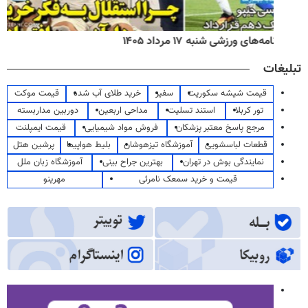
روزنامه‌های صبح شنبه ۱۷ مرداد ۱۴۰۵
تبلیغات
قیمت شیشه سکوریت
سفیر
خرید طلای آب شده
قیمت موکت
تور کربلا
استند تسلیت
مداحی اربعین
دوربین مداربسته
مرجع پاسخ معتبر پزشکان
فروش مواد شیمیایی
قیمت ایمپلنت
قطعات لباسشویی
آموزشگاه تیزهوشان
بلیط هواپیما
پرشین هتل
نمایندگی بوش در تهران
بهترین جراح بینی
آموزشگاه زبان ملل
قیمت و خرید سمعک نامرئی
مهرینو