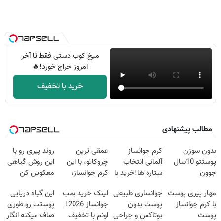
میخ کوب دستی فقط تا آخر
امروز حراج خورد!🔥
خرید با تخفیف
مطالب پیشنهادی
بدون سوزن
کرم جوانساز
عمقی ترین
روند پیری رو با
پوستتو 10سال
آلمانی انتخاب
چروکاتو، با این
این روش گیاهی
جوون
ستاره ها!خرید با
کرم جوانساز،
معکوس کن
کن50%تخفیف
تخفیف
صاف کن(50%
مهار پیری پوست
جوانسازی طبیعی
لینک خرید بمب
این گیاه دریایی
پاییزی
تخفیف سفارش
با کرم جوانساز
پوست بدون
جوانساز 2026!
پوستت رو طوری
فوری)
پوست
بوتاکس و جراحی
اونم با تخفیف
صاف میکنه انگار