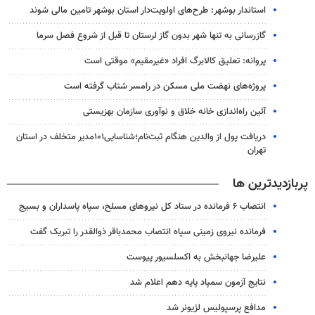
استاندار بوشهر: طرح‌های اولویت‌دار استان بوشهر تامین مالی شوند
گازرسانی به تنها شهر بدون گاز لرستان تا قبل از شروع فصل سرما
پروانه: تعلیق کالابرگ افراد «غیرمقیم» موقتی است
پروژه‌های نهضت ملی مسکن در رامسر شتاب گرفته است
آئین راه‌اندازی خانه خلاق و نوآوری سازمان بهزیستی
دریافت پول از والدین هنگام ثبت‌نام؛شناسایی۱۰۱مدیر متخلف در استان
تهران
پربازدیدترین ها
انتصاب ۶ فرمانده در ستاد کل نیروهای مسلح، سپاه پاسداران و بسیج
فرمانده نیروی زمینی سپاه انتصاب محمدباقر ذوالقدر را تبریک گفت
علیرضا جهانبخش به اکسلسیور پیوست
نتایج آزمون سمپاد پایه دهم اعلام شد
مدافع پرسپولیس لژیونر شد