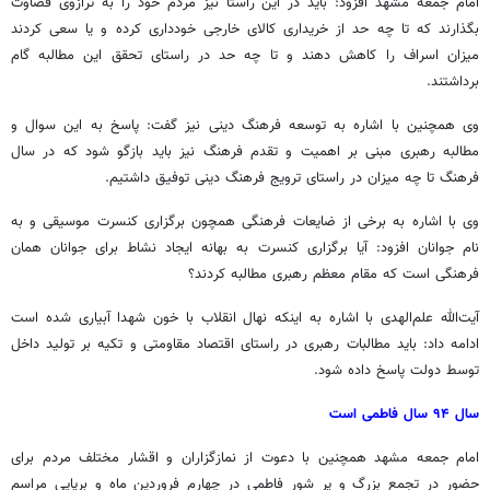
امام جمعه مشهد افزود: باید در این راستا نیز مردم خود را به ترازوی قضاوت
بگذارند که تا چه حد از خریداری کالای خارجی خودداری کرده و یا سعی کردند
میزان اسراف را کاهش دهند و تا چه حد در راستای تحقق این مطالبه گام
برداشتند.
وی همچنین با اشاره به توسعه فرهنگ دینی نیز گفت: پاسخ به این سوال و
مطالبه رهبری مبنی بر اهمیت و تقدم فرهنگ نیز باید بازگو شود که در سال
فرهنگ تا چه میزان در راستای ترویج فرهنگ دینی توفیق داشتیم.
وی با اشاره به برخی از ضایعات فرهنگی همچون برگزاری کنسرت موسیقی و به
نام جوانان افزود: آیا برگزاری کنسرت به بهانه ایجاد نشاط برای جوانان همان
فرهنگی است که مقام معظم رهبری مطالبه کردند؟
آیت‌الله علم‌الهدی با اشاره به اینکه نهال انقلاب با خون شهدا آبیاری شده است
ادامه داد: باید مطالبات رهبری در راستای اقتصاد مقاومتی و تکیه بر تولید داخل
توسط دولت پاسخ‌ داده شود
.
سال ۹۴ سال فاطمی است
امام جمعه مشهد همچنین با دعوت از نمازگزاران و اقشار مختلف مردم برای
حضور در تجمع بزرگ و پر شور فاطمی در چهارم فروردین ماه و برپایی مراسم