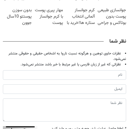
20سال جوون
اسپیرولینا
بی نیاز میکنه.
جوانسازی طبیعی
کرم جوانساز
مهار پیری پوست
بدون سوزن
شدی🔥
(تخفیف تا
پوست بدون
آلمانی انتخاب
با کرم جوانساز
پوستتو 10سال
امشب)
بوتاکس و جراحی
ستاره ها!خرید با
پوست
جوون
😳! خرید با
تخفیف
آلمانی(تخفیف
کن50%تخفیف
تخفیف ویژه
ویژه تا امشب)
پاییزی
نظر شما
نظرات حاوی توهین و هرگونه نسبت ناروا به اشخاص حقیقی و حقوقی منتشر
نمی‌شود.
نظراتی که غیر از زبان فارسی یا غیر مرتبط با خبر باشد منتشر نمی‌شود.
*
لطفا حاصل عبارت را در جعبه متن روبرو وارد کنید