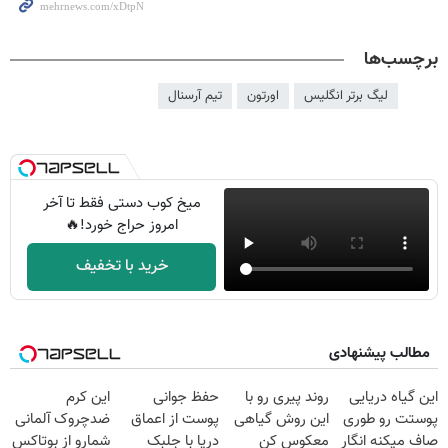
برچسب‌ها
لیگ برتر انگلیس
اورتون
تیم آرسنال
میخ کوب دستی فقط تا آخر
امروز حراج خورد!🔥
خرید با تخفیف
مطالب پیشنهادی
این گیاه دریایی
روند پیری رو با
حفظ جوانی
این کرم
پوستت رو طوری
این روش گیاهی
پوست از اعماق
ضدچروک آلمانی
صاف میکنه انگار
معکوس کن
دریا با جلبک
شمارو از بوتاکس