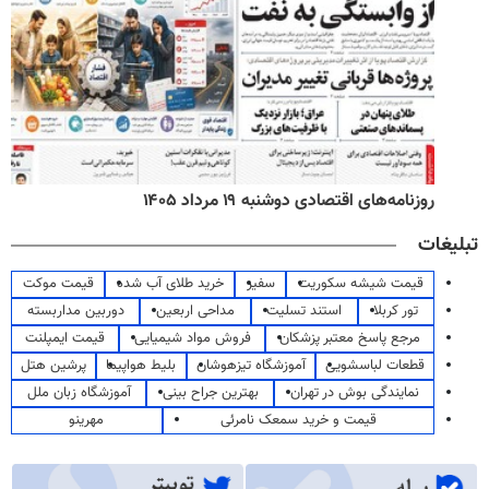
روزنامه‌های اقتصادی دوشنبه ۱۹ مرداد ۱۴۰۵
تبلیغات
قیمت شیشه سکوریت
سفیر
خرید طلای آب شده
قیمت موکت
تور کربلا
استند تسلیت
مداحی اربعین
دوربین مداربسته
مرجع پاسخ معتبر پزشکان
فروش مواد شیمیایی
قیمت ایمپلنت
قطعات لباسشویی
آموزشگاه تیزهوشان
بلیط هواپیما
پرشین هتل
نمایندگی بوش در تهران
بهترین جراح بینی
آموزشگاه زبان ملل
قیمت و خرید سمعک نامرئی
مهرینو