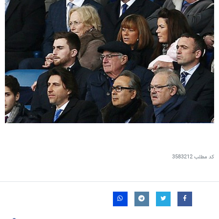
کد مطلب
3583212