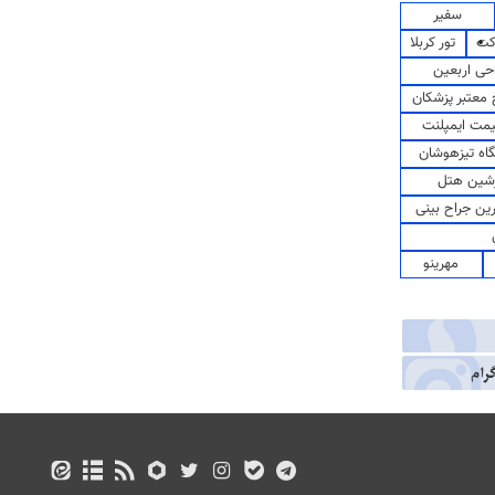
سفیر
کت
تور کربلا
حی اربعین
معتبر پزشکان
مت ایمپلنت
اه تیزهوشان
شین هتل
رین جراح بینی
مهرینو