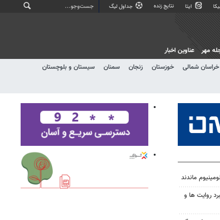
نتایج زنده
کا
ایتا
جداول لیگ
له مهر
عناوین اخبار
خراسان شمالی
خوزستان
زنجان
سمنان
سیستان و بلوچستان
ومینیوم ماندند
رد روایت ها و