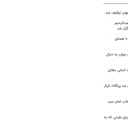
دالرحیم
زار شد
با همتای
جوان به دنبال
د آسانی مقابل
 پرتگاه/ تارتار
لاب امام سید
جرای طرحی که به