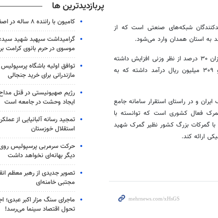
پربازدیدترین ها
کامیون با راننده ۸ ساله در اصفهان توقیف شد
یدکنندگان شبکه‌های صنعتی است که از
گرامیداشت سپهبد شهید سیدعب
ند به استان همدان وارد می‌شود.
موسوی در حرم بانوی کرامت برگ
وی با اشاره به اینکه این میزان کالا در مقایسه با مدت مشابه سال ۹۴ به میزان ۳۰ درصد از نظر وزنی افزایش داشته
توافق اولیه باشگاه پرسپولیس 
است، گفت: گمرک استان همدان در ۱۱ ماه گذشته بیش از ۱۴۰ میلیارد و ۳۰۹ میلیون ریال درآمد داشته که به
مازندرانی برای خرید جنجالی
رژیم صهیونیستی در قتل مداح 
یران و در راستای استقرار سامانه جامع
ایجاد وحشت در جامعه است
و پنجره واحد تجارت فرا مرزی یکی از ۱۰ گمرک اول از بین ۱۶۰ گمرک فعال کشوری است که توانسته با
تمجید رسانه آلبانیایی از عملکر
ندهای گمرکی را همسان با گمرکات بزرگ کشور نظیر گمرک شهید
استقلال خوزستان
ی ارائه کند.
حرکت سرمربی پرسپولیس روی لبه
دیگر بهانه‌ای نخواهد داشت
تصویر جدیدی از رهبر معظم انق
مجتبی خامنه‌ای
ماجرای سنگ مزار اکبر عبدی؛ ا
تحول اقتصاد سینما می‌رسد!