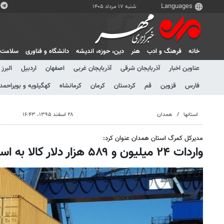
شنبه ۱۷ مرداد ۱۴۰۵
خانه
فرهنگ و ادب
هنر
دين، حوزه، انديشه
دانشگاه و فناوری
سلامت
عناوین اخبار
آذربایجان شرقی
آذربایجان غربی
اصفهان
اردبیل
البرز
فارس
قزوین
قم
کردستان
کرمان
کرمانشاه
کهگیلویه و بویراحمد
استانها
همدان
۲۸ اسفند ۱۳۹۵، ۱۶:۴۳
مدیرکل کمرگ استان همدان عنوان کرد:
واردات ۲۴ میلیون و ۵۸۹ هزار دلار کالا به استان همدان