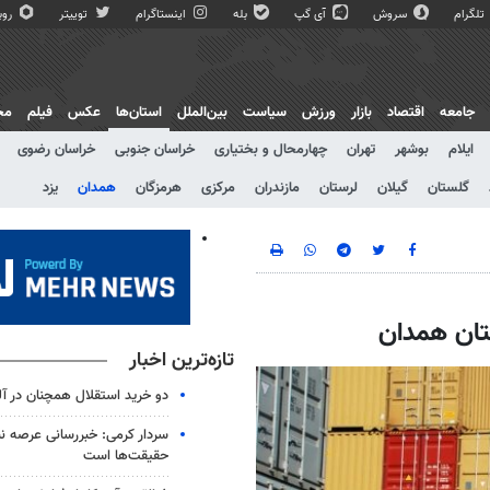
تلگرام
سروش
آی گپ
بله
اینستاگرام
توییتر
روبی
جامعه
اقتصاد
بازار
ورزش
سیاست
بین‌الملل
استان‌ها
عکس
فیلم
مج
ایلام
بوشهر
تهران
چهارمحال و بختیاری
خراسان جنوبی
خراسان رضوی
گلستان
گیلان
لرستان
مازندران
مرکزی
هرمزگان
همدان
یزد
تازه‌ترین اخبار
دو خرید استقلال همچنان در آل
سردار کرمی: خبررسانی عرصه نب
حقیقت‌ها است