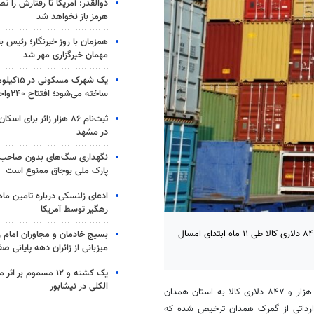
ذوالقدر: آمریکا تا رفتارش را ت
هرمز باز نخواهد شد
همزمان با روز خبرنگار؛ رئیس 
مهمان خبرگزاری مهر شد
یک شهرک مس
ساخته می‌شود؛ افتتاح ۲۴۰واحد مسکن
ثبت‌نام ۸۶ هزار زائر برای
در مشهد
نگهداری سگ‌های بدون صاحب 
پارک ملی بوجاق ممنوع است
ادعای زلنسکی درباره تامین ما
رهگیر توسط آمریکا
همدان - مدیرکل کمرگ استان همدان از واردات ۲۴ میلیون و ۵۸۹ هزار و ۸۴۷ دلاری کالا طی ۱۱ ماه ابتدای امسال
بسیج خادمان و مجاوران امام ر
میزبانی از زائران دهه پایانی صف
یک کشته و ۱۲ مسموم ب
الکلی در نیشابور
با اشاره به واردات ۲۴ میلیون و ۵۸۹ هزار و ۸۴۷ دلاری کالا به استان همدان
تدای سال جاری کاهالای وارداتی از گمرک همدان ترخیص شده که