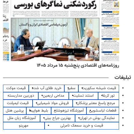
روزنامه‌های اقتصادی پنج‌شنبه ۱۵ مرداد ۱۴۰۵
تبلیغات
قیمت شیشه سکوریت
سفیر
خرید طلای آب شده
قیمت موکت
تور کربلا
استند تسلیت
مداحی اربعین
دوربین مداربسته
مرجع پاسخ معتبر پزشکان
فروش مواد شیمیایی
قیمت ایمپلنت
قطعات لباسشویی
آموزشگاه تیزهوشان
بلیط هواپیما
پرشین هتل
نمایندگی بوش در تهران
بهترین جراح بینی
آموزشگاه زبان ملل
قیمت و خرید سمعک نامرئی
مهرینو