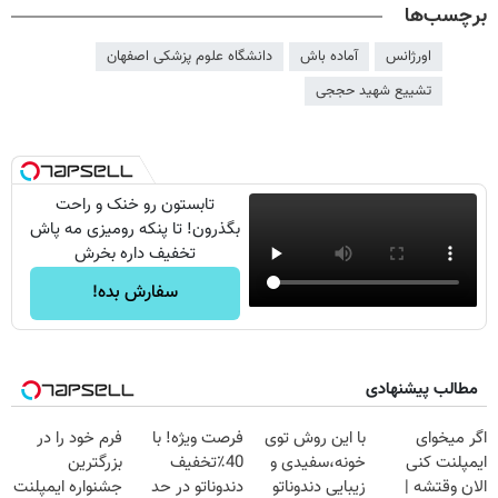
برچسب‌ها
اورژانس
آماده باش
دانشگاه علوم پزشکی اصفهان
تشییع شهید حججی
تابستون رو خنک و راحت
بگذرون! تا پنکه رومیزی مه پاش
تخفیف داره بخرش
سفارش بده!
مطالب پیشنهادی
اگر میخوای
با این روش توی
فرصت ویژه! با
فرم خود را در
ایمپلنت کنی
خونه،سفیدی و
40٪تخفیف
بزرگترین
الان وقتشه |
زیبایی دندوناتو
دندوناتو در حد
جشنواره ایمپلنت