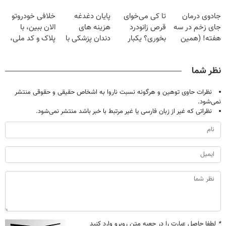
فقط با ۲۵
برگردون
کامپوزیت سفید
تهران پر کنید ! |
جادوی درمان
تا کی می‌خوای
پایان دغدغه
خلافی خودروتو
میلیون تومان!!!
(40%off)
کن
فقط ۲۵ میلیون
جای زخم در سه
قرص زانودرد
هزینه های
الان ببین، با
هفته! (همین
بخوری؟ یکبار
دندان پزشکی با
پلاک و کد ملی،
حالا رایگان
اصولی درمانش
پک سفید کننده
بدون نیاز به
صحبت کنید)
کن
خانگی
مراجعه حضوری
نظر شما
نظرات حاوی توهین و هرگونه نسبت ناروا به اشخاص حقیقی و حقوقی منتشر
نمی‌شود.
نظراتی که غیر از زبان فارسی یا غیر مرتبط با خبر باشد منتشر نمی‌شود.
*
لطفا حاصل عبارت را در جعبه متن روبرو وارد کنید