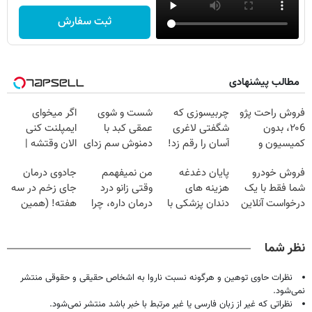
ثبت سفارش
مطالب پیشنهادی
فروش راحت پژو
چربیسوزی که
شست و شوی
اگر میخوای
۲۰6، بدون
شگفتی لاغری
عمقی کبد با
ایمپلنت کنی
کمیسیون و
آسان را رقم زد!
دمنوش سم زدای
الان وقتشه |
دردسر
گیاهی
فقط با ۲۵
فروش خودرو
پایان دغدغه
من نمیفهمم
جادوی درمان
میلیون تومان!!!
شما فقط با یک
هزینه های
وقتی زانو درد
جای زخم در سه
درخواست آنلاین
دندان پزشکی با
درمان داره، چرا
هفته! (همین
✔
پک سفید کننده
دردش رو داری
حالا رایگان
خانگی
تحمل میکنی؟❗
صحبت کنید)
نظر شما
نظرات حاوی توهین و هرگونه نسبت ناروا به اشخاص حقیقی و حقوقی منتشر
نمی‌شود.
نظراتی که غیر از زبان فارسی یا غیر مرتبط با خبر باشد منتشر نمی‌شود.