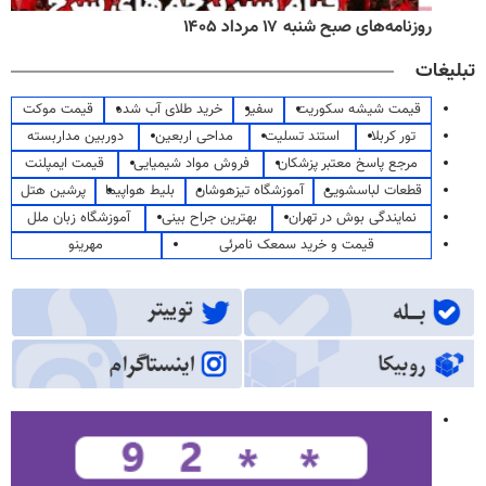
روزنامه‌های صبح شنبه ۱۷ مرداد ۱۴۰۵
تبلیغات
قیمت شیشه سکوریت
سفیر
خرید طلای آب شده
قیمت موکت
تور کربلا
استند تسلیت
مداحی اربعین
دوربین مداربسته
مرجع پاسخ معتبر پزشکان
فروش مواد شیمیایی
قیمت ایمپلنت
قطعات لباسشویی
آموزشگاه تیزهوشان
بلیط هواپیما
پرشین هتل
نمایندگی بوش در تهران
بهترین جراح بینی
آموزشگاه زبان ملل
قیمت و خرید سمعک نامرئی
مهرینو