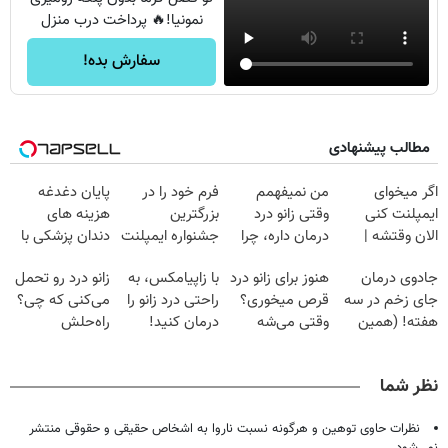
نمونیا!🔥 پرداخت درب منزل
سفارش بده!
مطالب پیشنهادی
اگر میخوای
من نمیفهمم
فرم خود را در
پایان دغدغه
ایمپلنت کنی
وقتی زانو درد
بزرگترین
هزینه های
الان وقتشه |
درمان داره، چرا
جشنواره ایمپلنت
دندان پزشکی با
فقط با ۲۵
دردش رو داری
تهران پر کنید ! |
پک سفید کننده
جادوی درمان
هنوز برای زانو درد
با زاپیامکس، به
زانو درد رو تحمل
میلیون تومان!!!
تحمل میکنی؟❗
فقط ۲۵ میلیون
خانگی
جای زخم در سه
قرص میخوری؟
راحتی درد زانو را
می‌کنی که چی؟
هفته! (همین
وقتی می‌شه
درمان کنید!
راه‌حلش
حالا رایگان
بدون عمل
همین‌جاست!
صحبت کنید)
درمانش کرد؟؟؟؟
نظر شما
نظرات حاوی توهین و هرگونه نسبت ناروا به اشخاص حقیقی و حقوقی منتشر
نمی‌شود.