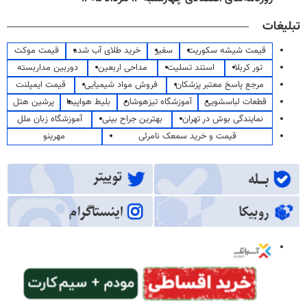
تبلیغات
قیمت شیشه سکوریت
سفیر
خرید طلای آب شده
قیمت موکت
تور کربلا
استند تسلیت
مداحی اربعین
دوربین مداربسته
مرجع پاسخ معتبر پزشکان
فروش مواد شیمیایی
قیمت ایمپلنت
قطعات لباسشویی
آموزشگاه تیزهوشان
بلیط هواپیما
پرشین هتل
نمایندگی بوش در تهران
بهترین جراح بینی
آموزشگاه زبان ملل
قیمت و خرید سمعک نامرئی
مهرینو