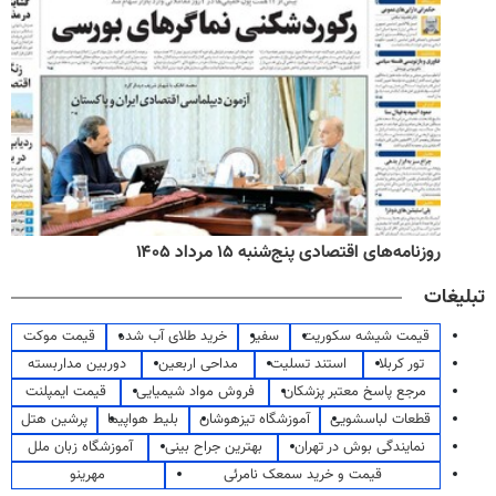
روزنامه‌های اقتصادی پنج‌شنبه ۱۵ مرداد ۱۴۰۵
تبلیغات
قیمت شیشه سکوریت
سفیر
خرید طلای آب شده
قیمت موکت
تور کربلا
استند تسلیت
مداحی اربعین
دوربین مداربسته
مرجع پاسخ معتبر پزشکان
فروش مواد شیمیایی
قیمت ایمپلنت
قطعات لباسشویی
آموزشگاه تیزهوشان
بلیط هواپیما
پرشین هتل
نمایندگی بوش در تهران
بهترین جراح بینی
آموزشگاه زبان ملل
قیمت و خرید سمعک نامرئی
مهرینو