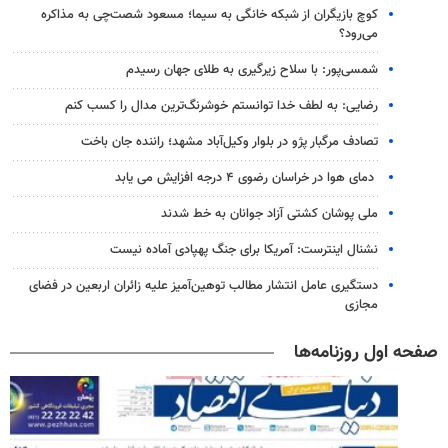
کوچ بازیگران از شبکه خانگی به سیما؛ مسعود شصت‌چی به مذاکره
می‌رود؟
شمسی‌پور: با سلاح زیرگیری به طلای جهان رسیدم
رضایی: به لطف خدا توانستم خوشرنگ‌ترین مدال را کسب کنم
تصادف مرگبار پژو در بلوار وکیل‌آباد مشهد؛ راننده جان باخت
دمای هوا در خراسان رضوی ۴ درجه افزایش می یابد
ملی پوشان کشتی آزاد جوانان به خط شدند
نشنال اینترست: آمریکا برای جنگ پهپادی آماده نیست
دستگیری عامل انتشار مطالب توهین‌آمیز علیه زائران اربعین در فضای
مجازی
صفحه اول روزنامه‌ها