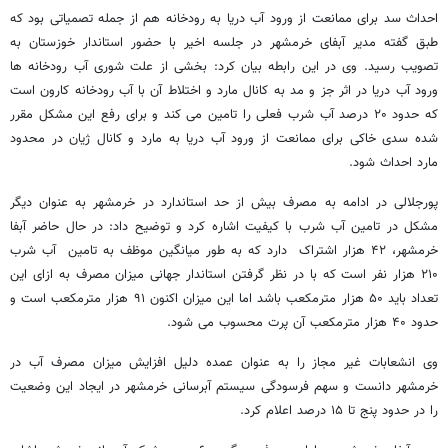
احداث سد برای ممانعت از ورود آب دریا به رودخانه هم از جمله تصمیاتی بود که
طبق گفته مدیر آبفای خرمشهر در جلسه اخیر با حضور استاندار خوزستان به
تصویب رسید. وی در این رابطه بیان کرد: بخشی از علت شوری آب رودخانه ها
ورود آب دریا در اثر جز و مد به کانال مارد و اختلاط آن با آب رودخانه کارون است
که حدود ۲۰ درصد آب شرب فعلی را تامین می کند و برای رفع این مشکل مقرر
شده سدی خاکی برای ممانعت از ورود آب دریا به مارد و کانال ژیان در محدود
مارد احداث شود.
پورجلالی در ادامه به مصرف بیش از حد استاندارد در خرمشهر به عنوان دیگر
مشکل در تامین آب شرب با کیفیت اشاره کرد و توضیح داد: در حال حاضر آبفا
خرمشهر، ۴۲ هزار اشتراک دارد که به طور میانگین موظف به تامین آب شرب
۲۱۰ هزار نفر است که با در نظر گرفتن استاندار جهانی میزان مصرف به ازای این
تعداد باید ۵۰ هزار مترمکعب باشد اما این میزان اکنون ۹۱ هزار مترمکعب است و
حدود ۴۰ هزار مترمکعب آن پرت محسوب می شود.
وی انشعابات غیر مجاز را به عنوان عمده دلیل افزایش میزان مصرف آب در
خرمشهر دانست و سهم فرسودگی سیستم آبرسانی خرمشهر در ایجاد این وضعیت
را در حدود پنج تا ۱۵ درصد اعلام کرد.