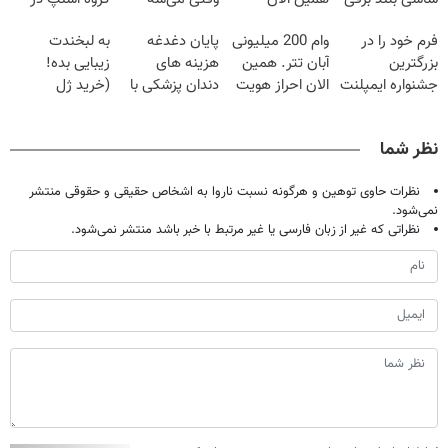
ایران در باشگاه
وقتشه | فقط با
بدون عمل
۱۴۰۴
فرم خود را در
وام 200 میلیونی
پایان دغدغه
به لبخندت
انقلاب
۲۵ میلیون
درمانش کرد؟؟؟؟
بزرگترین
آبان تتر. همین
هزینه های
زیبایی بده!
تومان!!!
جشنواره ایمپلنت
الان احراز هویت
دندان پزشکی با
(خرید ژل
تهران پر کنید ! |
کن!
پک سفید کننده
سفیدکننده
فقط ۲۵ میلیون
خانگی
دندان
نظر شما
با40%تخفیف)
نظرات حاوی توهین و هرگونه نسبت ناروا به اشخاص حقیقی و حقوقی منتشر
نمی‌شود.
نظراتی که غیر از زبان فارسی یا غیر مرتبط با خبر باشد منتشر نمی‌شود.