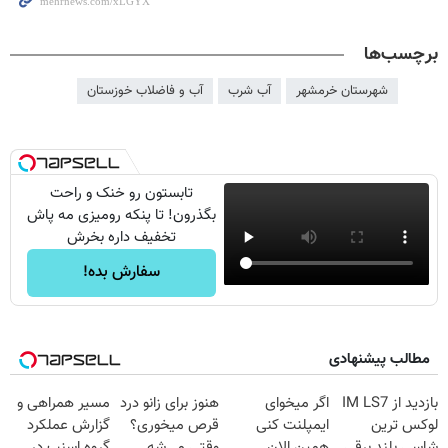
برچسب‌ها
شهرستان خرمشهر
آب شرب
آب و فاضلاب خوزستان
تابستون رو خنک و راحت
بگذرون! تا پنکه رومیزی مه پاش
تخفیف داره بخرش
سفارش بده!
مطالب پیشنهادی
بازدید از IM LS7
اگر میخوای
هنوز برای زانو درد
مسیر همراهی و
لوکس ترین
ایمپلنت کنی
قرص میخوری؟
گزارش عملکرد
شاسی بلند برقی
همین الان
وقتی می‌شه
گروه اسنپ در