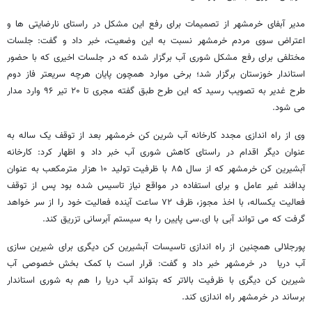
مدیر آبفای خرمشهر از تصمیمات برای رفع این مشکل در راستای نارضایتی ها و
اعتراض سوی مردم خرمشهر نسبت به این وضعیت، خبر داد و گفت: جلسات
مختلفی برای رفع مشکل شوری آب برگزار شده که در جلسات اخیری که با حضور
استاندار خوزستان برگزار شد؛ برخی موارد همچون پایان هرچه سریعتر فاز دوم
طرح غدیر به تصویب رسید که این طرح طبق گفته مجری تا ۲۰ تیر ۹۶ وارد مدار
می شود.
وی از راه اندازی مجدد کارخانه آب شرین کن خرمشهر بعد از توقف یک ساله به
عنوان دیگر اقدام در راستای کاهش شوری آب خبر داد و اظهار کرد: کارخانه
آبشیرین کن خرمشهر که از سال ۸۵ با ظرفیت تولید ۱۰ هزار مترمکعب به عنوان
پدافند غیر عامل و برای استفاده در مواقع نیاز تاسیس شده بود پس از توقف
فعالیت یکساله، با اخذ مجوز، ظرف ۷۲ ساعت آینده فعالیت خود را از سر خواهد
گرفت که می تواند آبی با
ای.سی
پایین را به سیستم آبرسانی تزریق کند.
پورجلالی همچنین از راه اندازی تاسیسات آبشیرین کن دیگری برای شیرین سازی
آب دریا در خرمشهر خبر داد و گفت: قرار است با کمک بخش خصوصی آب
شیرین کن دیگری با ظرفیت بالاتر که بتواند آب دریا را هم به شوری استاندار
برساند در خرمشهر راه اندازی کند.