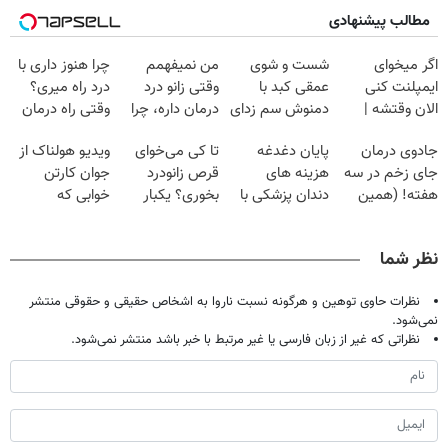
مطالب پیشنهادی
اگر میخوای
شست و شوی
من نمیفهمم
چرا هنوز داری با
ایمپلنت کنی
عمقی کبد با
وقتی زانو درد
درد راه میری؟
الان وقتشه |
دمنوش سم زدای
درمان داره، چرا
وقتی راه درمان
فقط با ۲۵
گیاهی
دردش رو داری
جلو پاته!
جادوی درمان
پایان دغدغه
تا کی می‌خوای
ویدیو هولناک از
میلیون تومان!!!
تحمل میکنی؟❗
جای زخم در سه
هزینه های
قرص زانودرد
جوان کارتن
هفته! (همین
دندان پزشکی با
بخوری؟ یکبار
خوابی که
حالا رایگان
پک سفید کننده
اصولی درمانش
میلیاردر شد.
صحبت کنید)
خانگی
کن
آموزش رایگان
نظر شما
نظرات حاوی توهین و هرگونه نسبت ناروا به اشخاص حقیقی و حقوقی منتشر
نمی‌شود.
نظراتی که غیر از زبان فارسی یا غیر مرتبط با خبر باشد منتشر نمی‌شود.