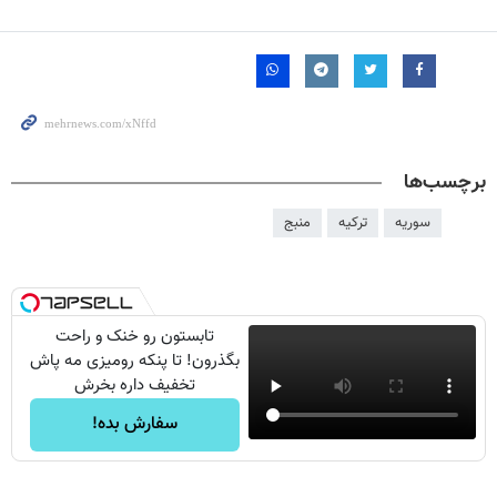
برچسب‌ها
سوریه
ترکیه
منبج
تابستون رو خنک و راحت
بگذرون! تا پنکه رومیزی مه پاش
تخفیف داره بخرش
سفارش بده!