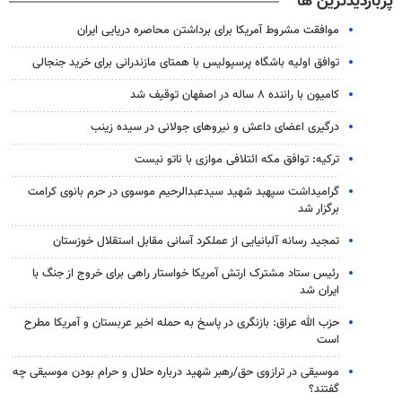
پربازدیدترین ها
موافقت مشروط آمریکا برای برداشتن محاصره دریایی ایران
توافق اولیه باشگاه پرسپولیس با همتای مازندرانی برای خرید جنجالی
کامیون با راننده ۸ ساله در اصفهان توقیف شد
درگیری اعضای داعش و نیروهای جولانی در سیده زینب
ترکیه: توافق مکه ائتلافی موازی با ناتو نیست
گرامیداشت سپهبد شهید سیدعبدالرحیم موسوی در حرم بانوی کرامت
برگزار شد
تمجید رسانه آلبانیایی از عملکرد آسانی مقابل استقلال خوزستان
رئیس ستاد مشترک ارتش آمریکا خواستار راهی برای خروج از جنگ با
ایران شد
حزب الله عراق: بازنگری در پاسخ به حمله اخیر عربستان و آمریکا مطرح
است
موسیقی در ترازوی حق/رهبر شهید درباره حلال و حرام بودن موسیقی چه
گفتند؟