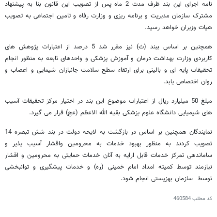
نامه اجرای این بند ظرف مدت 2 ماه پس از تصویب این قانون بنا به پیشنهاد
مشترک سازمان مدیریت و برنامه ریزی و وزارت رفاه و تامین اجتماعی به تصویب
هیات وزیران خواهد رسید.
همچنین بر اساس ببند (ث) نیز مقرر شد 5 درصد از اعتبارات پژوهش های
کاربردی وزارت بهداشت درمان و آموزش پزشکی و واحدهای تابعه به منظور انجام
تحقیقات پایه ای و بالینی برای ارتقاء سطح سلامت جانبازان شیمایی و اعصاب و
روان اختصاص یابد.
مبلغ 50 میلیارد ریال از اعتبارات موضوع این بند در اختیار مرکز تحقیقات آسیب
های شیمیایی دانشگاه علوم پزشکی بقیه الله الاعظم (عج) قرار می گیرد.
نمایندگان همچنین بر اساس در بازگشت به لایحه دولت در بند شش تبصره 14
تصویب کردند به منظور بهبود خدمات به محرومین واقشار آسیب پذیر و
ساماندهی تمرکز خدمات قابل ارایه به آنان خدمات حمایتی به محرومین و اقشار
نیازمند توسط کمیته امداد امام خمینی (ره) و خدمات پیشگیری و توانبخشی
توسط سازمان بهزیستی انجام شود.
کد مطلب
460584