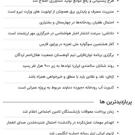
طرح پشتیبانی و رفع موانع تولید کشاورزی اصلاح شد
مدیریت مصرف و پایداری برق همچنان از اولویت های وزارت نیرو است
احتمال طغیان رودخانه‌ها در چهارمحال و بختیاری
داداشی: سرعت انتشار اخبار هواشناسی در خبرگزاری مهر ارزشمند است
آغاز هشتمین سوگواره ملی تعزیه در وراوی فارس
برگزاری برنامه توان‌افزایی تیم کوهستان جمعیت هلال‌احمر لردگان
روند شتابان سالمندی ایران؛ تولدها به زیر ۹۰۰ هزار نفر رسید
اژه‌ای: نقد و نقادی باید با منطق و خیرخواهی همراه باشد
کدورت آب رودخانه «جورد» دماوند مربوط به پروژه عمرانی است
پربازدیدترین ها
زمان پرداخت معوقات بازنشستگان تامین اجتماعی اعلام شد
انهدام مهمات عمل‌نکرده در پاکدشت؛ احتمال شنیده‌شدن صدای انفجار
لژیونر ایرانی تیتر رسانه «سان» انگلیس شد