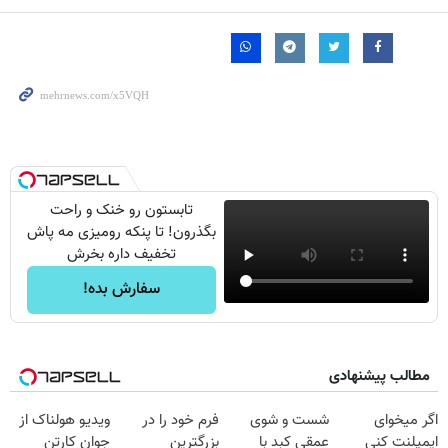
تابستون رو خنک و راحت
بگذرون! تا پنکه رومیزی مه پاش
تخفیف داره بخرش
سفارش بده!
مطالب پیشنهادی
اگر میخوای
شست و شوی
فرم خود را در
ویدیو هولناک از
ایمپلنت کنی
عمقی کبد با
بزرگترین
جوان کارتن