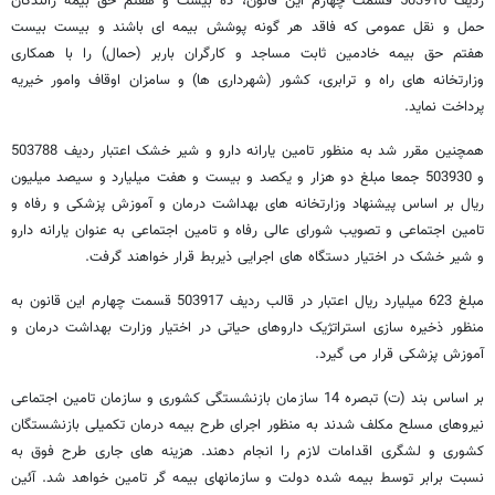
ردیف 503916 قسمت چهارم این قانون، ده بیست و هفتم حق بیمه رانندگان
حمل و نقل عمومی که فاقد هر گونه پوشش بیمه ای باشند و بیست بیست
هفتم حق بیمه خادمین ثابت مساجد و کارگران باربر (حمال) را با همکاری
وزارتخانه های راه و ترابری، کشور (شهرداری ها) و سامزان اوقاف وامور خیریه
پرداخت نماید.
همچنین مقرر شد به منظور تامین یارانه دارو و شیر خشک اعتبار ردیف 503788
و 503930 جمعا مبلغ دو هزار و یکصد و بیست و هفت میلیارد و سیصد میلیون
ریال بر اساس پیشنهاد وزارتخانه های بهداشت درمان و آموزش پزشکی و رفاه و
تامین اجتماعی و تصویب شورای عالی رفاه و تامین اجتماعی به عنوان یارانه دارو
و شیر خشک در اختیار دستگاه های اجرایی ذیربط قرار خواهند گرفت.
مبلغ 623 میلیارد ریال اعتبار در قالب ردیف 503917 قسمت چهارم این قانون به
منظور ذخیره سازی استراتژیک داروهای حیاتی در اختیار وزارت بهداشت درمان و
آموزش پزشکی قرار می گیرد.
بر اساس بند (ت) تبصره 14 سازمان بازنشستگی کشوری و سازمان تامین اجتماعی
نیروهای مسلح مکلف شدند به منظور اجرای طرح بیمه درمان تکمیلی بازنشستگان
کشوری و لشگری اقدامات لازم را انجام دهند. هزینه های جاری طرح فوق به
نسبت برابر توسط بیمه شده دولت و سازمانهای بیمه گر تامین خواهد شد. آئین