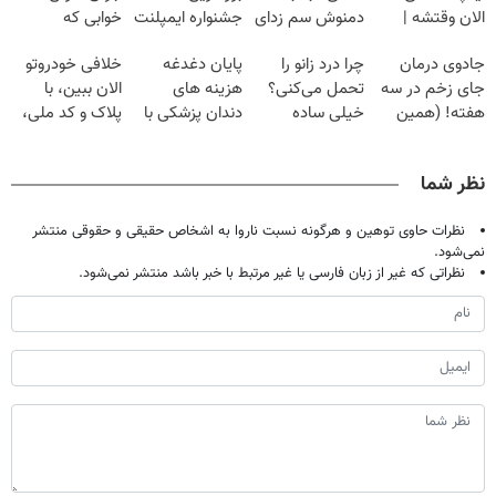
الان وقتشه |
دمنوش سم زدای
جشنواره ایمپلنت
خوابی که
فقط با ۲۵
گیاهی
تهران پر کنید ! |
میلیاردر شد.
جادوی درمان
چرا درد زانو را
پایان دغدغه
خلافی خودروتو
میلیون تومان!!!
فقط ۲۵ میلیون
آموزش رایگان
جای زخم در سه
تحمل می‌کنی؟
هزینه های
الان ببین، با
هفته! (همین
خیلی ساده
دندان پزشکی با
پلاک و کد ملی،
حالا رایگان
درمنزل درمانش
پک سفید کننده
بدون نیاز به
صحبت کنید)
کن
خانگی
مراجعه حضوری
نظر شما
نظرات حاوی توهین و هرگونه نسبت ناروا به اشخاص حقیقی و حقوقی منتشر
نمی‌شود.
نظراتی که غیر از زبان فارسی یا غیر مرتبط با خبر باشد منتشر نمی‌شود.