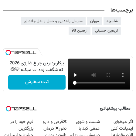
برچسب‌ها
شلمچه
مهران
سازمان راهداری و حمل و نقل جاده ای
اربعین حسینی
اربعین 98
پرکاربردترین چراغ شارژی 2026
که شگفت زده ات میکنه 💡😍
ثبت سفارش
مطالب پیشنهادی
اگر میخوای
شست و شوی
❌قرص‌ و دارو
فرم خود را در
ایمپلنت کنی
عمقی کبد با
نخور❌ درمان
بزرگترین
الان وقتشه |
دمنوش سم زدای
زانودرد بدون
جشنواره ایمپلنت