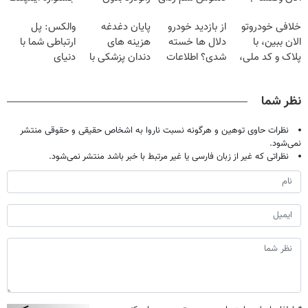
فقط با ۲۵
گیاهی
قرص
تهران پر کنید ! |
خلافی خودروتو
از بازدید خودرو
پایان دغدغه
والکس: پل
میلیون تومان!!!
فقط ۲۵ میلیون
الان ببین، با
دلال ها خسته
هزینه های
ارتباطی شما با
پلاک و کد ملی،
شدی؟ اطلاعات
دندان پزشکی با
دنیای
بدون نیاز به
ماشینت رو اینجا
پک سفید کننده
سرمایه‌گذاری
مراجعه حضوری
ثبت کن
خانگی
دیجیتال
نظر شما
نظرات حاوی توهین و هرگونه نسبت ناروا به اشخاص حقیقی و حقوقی منتشر
نمی‌شود.
نظراتی که غیر از زبان فارسی یا غیر مرتبط با خبر باشد منتشر نمی‌شود.