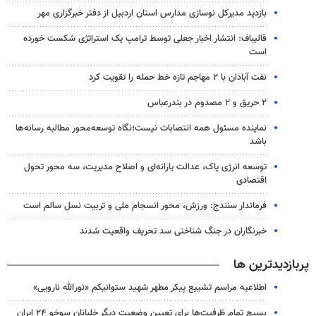
بازدید مدیرکل نوسازی مدارس استان اردبیل از دفتر خبرگزاری مهر
قالیباف: انتشار اخبار جعلی توسط ترامپ یک استراتژی شکست خورده
است
نفت آبادان با ۲ مهاجم تازه خط حمله را تقویت کرد
۲ حریق و ۲ مصدوم در بندرعباس
نماینده مسئول همه انتصابات نیست؛نگاه توسعه‌محور مطالبه رسانه‌ها
باشد
توسعه انرژی پاک، عدالت یارانه‌ای و اصلاح مدیریت، سه محور تحول
اقتصادی
فرماندار سنندج: ورزش، محور انسجام ملی و تربیت نسل سالم است
خبرنگاران در جنگ شناختی سد تحریف واقعیت شدند
پربازدیدترین ها
اطلاعیه مراسم تشییع پیکر مطهر شهید ستوانیکم «نورالله نارویی»
بسیج تمام ظرفیت‌ها برای تعیین وضعیت دیگر خلبانان سوخو ۲۴ ایران