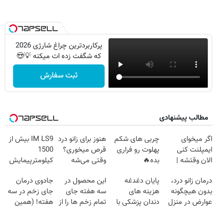
پرکاربردترین چراغ شارژی 2026
که شگفت زده ات میکنه 💡😍
ثبت سفارش
مطالب پیشنهادی
اگر میخوای
چربی های شکم
هنوز برای زانو درد
IM LS9 بیش از
ایمپلنت کنی
پهلوت رو فراری
قرص میخوری؟
1500
الان وقتشه |
بده🔥
وقتی می‌شه
کیلومترپیمایش
فقط با ۲۵
بدون عمل
با یکبار شارژ
درمان زانو درد،
پایان دغدغه
این محصول در
جادوی درمان
میلیون تومان!!!
درمانش کرد؟؟؟؟
بدون هیچگونه
هزینه های
سه هفته جای
جای زخم در سه
عوارض در منزل
دندان پزشکی با
تمام زخم ها را از
هفته! (همین
(◂پرسش‌نامه)
پک سفید کننده
بین برد!!😍
حالا رایگان