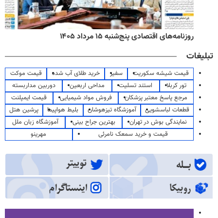
روزنامه‌های اقتصادی پنج‌شنبه ۱۵ مرداد ۱۴۰۵
تبلیغات
قیمت شیشه سکوریت
سفیر
خرید طلای آب شده
قیمت موکت
تور کربلا
استند تسلیت
مداحی اربعین
دوربین مداربسته
مرجع پاسخ معتبر پزشکان
فروش مواد شیمیایی
قیمت ایمپلنت
قطعات لباسشویی
آموزشگاه تیزهوشان
بلیط هواپیما
پرشین هتل
نمایندگی بوش در تهران
بهترین جراح بینی
آموزشگاه زبان ملل
قیمت و خرید سمعک نامرئی
مهرینو