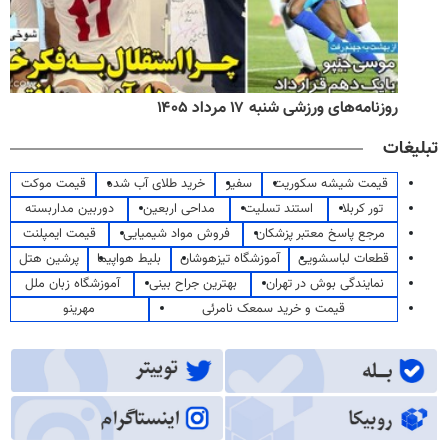
روزنامه‌های ورزشی شنبه ۱۷ مرداد ۱۴۰۵
تبلیغات
قیمت شیشه سکوریت
سفیر
خرید طلای آب شده
قیمت موکت
تور کربلا
استند تسلیت
مداحی اربعین
دوربین مداربسته
مرجع پاسخ معتبر پزشکان
فروش مواد شیمیایی
قیمت ایمپلنت
قطعات لباسشویی
آموزشگاه تیزهوشان
بلیط هواپیما
پرشین هتل
نمایندگی بوش در تهران
بهترین جراح بینی
آموزشگاه زبان ملل
قیمت و خرید سمعک نامرئی
مهرینو