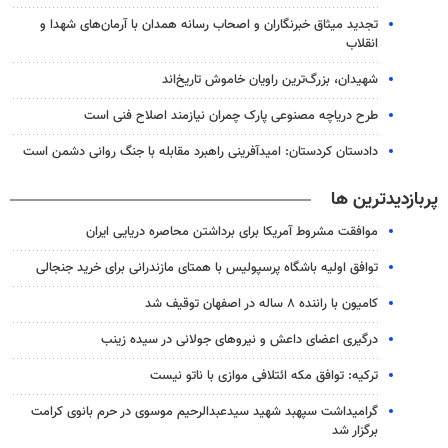
تجدید میثاق خبرنگاران و اصحاب رسانه همدان با آرمان‌های شهدا و
انقلاب
شهیدان، بزرگ‌ترین راویان خاموش تاریخ‌اند
طرح دریاچه مصنوعی پارک چمران نیازمند اصلاح فنی است
دادستان کردستان: امیدآفرینی راهبرد مقابله با جنگ روانی دشمن است
پربازدیدترین ها
موافقت مشروط آمریکا برای برداشتن محاصره دریایی ایران
توافق اولیه باشگاه پرسپولیس با همتای مازندرانی برای خرید جنجالی
کامیون با راننده ۸ ساله در اصفهان توقیف شد
درگیری اعضای داعش و نیروهای جولانی در سیده زینب
ترکیه: توافق مکه ائتلافی موازی با ناتو نیست
گرامیداشت سپهبد شهید سیدعبدالرحیم موسوی در حرم بانوی کرامت
برگزار شد