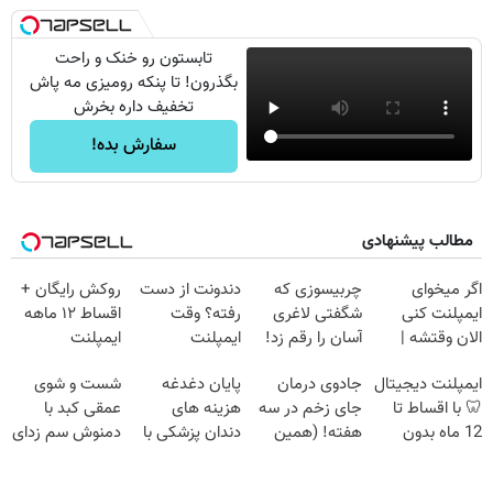
تابستون رو خنک و راحت
بگذرون! تا پنکه رومیزی مه پاش
تخفیف داره بخرش
سفارش بده!
مطالب پیشنهادی
اگر میخوای
چربیسوزی که
دندونت از دست
روکش رایگان +
ایمپلنت کنی
شگفتی لاغری
رفته؟ وقت
اقساط ۱۲ ماهه
الان وقتشه |
آسان را رقم زد!
ایمپلنت
ایمپلنت
فقط با ۲۵
دیجیتاله
ایمپلنت دیجیتال
جادوی درمان
پایان دغدغه
شست و شوی
میلیون تومان!!!
🦷 با اقساط تا
جای زخم در سه
هزینه های
عمقی کبد با
12 ماه بدون
هفته! (همین
دندان پزشکی با
دمنوش سم زدای
سود و ضامن ✅
حالا رایگان
پک سفید کننده
گیاهی
صحبت کنید)
خانگی