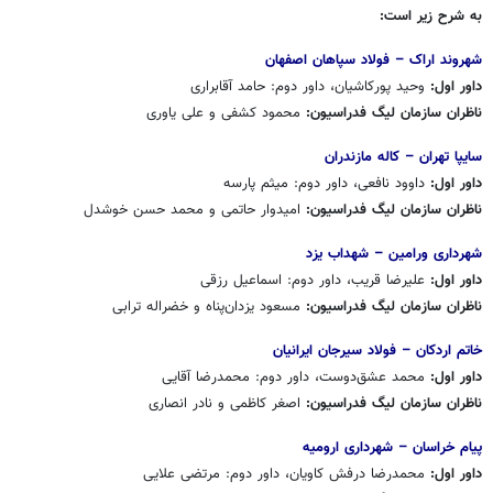
به شرح زیر است:
شهروند اراک – فولاد سپاهان اصفهان
داور اول:
وحید پورکاشیان، داور دوم: حامد آقابراری
ناظران سازمان لیگ فدراسیون:
محمود کشفی و علی یاوری
سایپا تهران – کاله مازندران
داور اول:
داوود نافعی، داور دوم: میثم پارسه
ناظران سازمان لیگ فدراسیون:
امیدوار حاتمی و محمد حسن خوشدل
شهرداری ورامین – شهداب یزد
داور اول:
علیرضا قریب، داور دوم: اسماعیل رزقی
ناظران سازمان لیگ فدراسیون:
مسعود یزدان‌پناه و خضراله ترابی
خاتم اردکان – فولاد سیرجان ایرانیان
داور اول:
محمد عشق‌دوست، داور دوم: محمدرضا آقایی
ناظران سازمان لیگ فدراسیون:
اصغر کاظمی و نادر انصاری
پیام خراسان – شهرداری ارومیه
داور اول:
محمدرضا درفش کاویان، داور دوم: مرتضی علایی