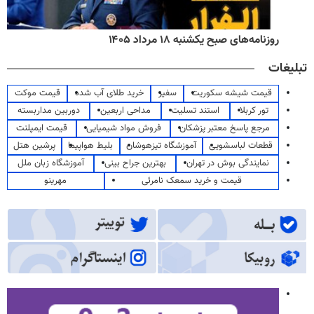
روزنامه‌های صبح یکشنبه ۱۸ مرداد ۱۴۰۵
تبلیغات
قیمت شیشه سکوریت
سفیر
خرید طلای آب شده
قیمت موکت
تور کربلا
استند تسلیت
مداحی اربعین
دوربین مداربسته
مرجع پاسخ معتبر پزشکان
فروش مواد شیمیایی
قیمت ایمپلنت
قطعات لباسشویی
آموزشگاه تیزهوشان
بلیط هواپیما
پرشین هتل
نمایندگی بوش در تهران
بهترین جراح بینی
آموزشگاه زبان ملل
قیمت و خرید سمعک نامرئی
مهرینو