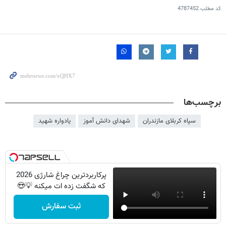
کد مطلب
4787452
برچسب‌ها
سپاه کربلای مازندران
شهدای دانش آموز
یادواره شهید
پرکاربردترین چراغ شارژی 2026
که شگفت زده ات میکنه 💡😍
ثبت سفارش