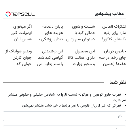
مطالب پیشنهادی
اشتراک الماس
شست و شوی
پایان دغدغه
اگر میخوای
ماز: برای رتبه
عمقی کبد با
هزینه های
ایمپلنت کنی
یک‌های کنکور!
دمنوش سم زدای
دندان پزشکی با
همین الان
گیاهی
پک سفید کننده
وقتشه | فقط با
جادوی درمان
این محصول
این نوشیدنی
ویدیو هولناک از
خانگی
۲۵ میلیون
جای زخم در سه
دارای اصالت کالا
گیاهی کبد شما
جوان کارتن
تومان!!!
هفته! (همین
و مجوز وزارت
را سم زدایی می
خوابی که
حالا رایگان
بهداشت
کند (با ضمانت
میلیاردر شد.
صحبت کنید)
است(55%تخفیف)
مرجوعی)
آموزش رایگان
نظر شما
نظرات حاوی توهین و هرگونه نسبت ناروا به اشخاص حقیقی و حقوقی منتشر
نمی‌شود.
نظراتی که غیر از زبان فارسی یا غیر مرتبط با خبر باشد منتشر نمی‌شود.