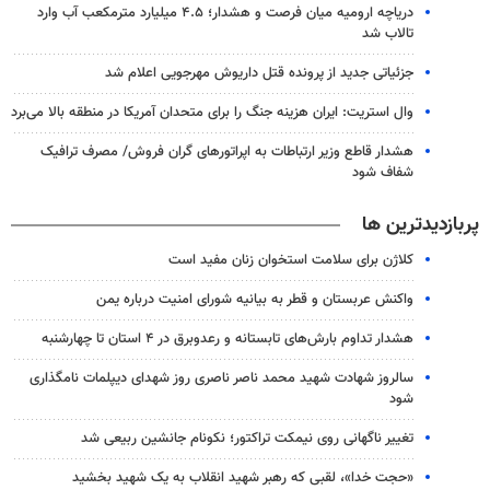
دریاچه ارومیه میان فرصت و هشدار؛ ۴.۵ میلیارد مترمکعب آب وارد
تالاب شد
جزئیاتی جدید از پرونده قتل داریوش مهرجویی اعلام شد
وال استریت: ایران هزینه جنگ را برای متحدان آمریکا در منطقه بالا می‌برد
هشدار قاطع وزیر ارتباطات به اپراتورهای گران فروش/ مصرف ترافیک
شفاف شود
پربازدیدترین ها
کلاژن برای سلامت استخوان زنان مفید است
واکنش عربستان و قطر به بیانیه شورای امنیت درباره یمن
هشدار تداوم بارش‌های تابستانه و رعدوبرق در ۴ استان تا چهارشنبه
سالروز شهادت شهید محمد ناصر ناصری روز شهدای دیپلمات نامگذاری
شود
تغییر ناگهانی روی نیمکت تراکتور؛ نکونام جانشین ربیعی شد
«حجت خدا»، لقبی که رهبر شهید انقلاب به یک شهید بخشید