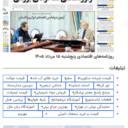
روزنامه‌های اقتصادی پنج‌شنبه ۱۵ مرداد ۱۴۰۵
تبلیغات
قیمت شیشه سکوریت
سفیر
خرید طلای آب شده
قیمت موکت
تور کربلا
استند تسلیت
مداحی اربعین
دوربین مداربسته
مرجع پاسخ معتبر پزشکان
فروش مواد شیمیایی
قیمت ایمپلنت
قطعات لباسشویی
آموزشگاه تیزهوشان
بلیط هواپیما
پرشین هتل
نمایندگی بوش در تهران
بهترین جراح بینی
آموزشگاه زبان ملل
قیمت و خرید سمعک نامرئی
مهرینو