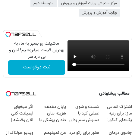
مرکز سنجش وزارت آموزش و پرورش
متوسطه دوم
وزارت آموزش و پرورش
ماشینت رو بسپر به ما، به
بهترین قیمت میفروشیم! امن و
بی درد سر
ثبت درخواست
مطالب پیشنهادی
اشتراک الماس
شست و شوی
پایان دغدغه
اگر میخوای
ماز: برای رتبه
عمقی کبد با
هزینه های
ایمپلنت کنی
یک‌های کنکور!
دمنوش سم زدای
دندان پزشکی با
الان وقتشه |
گیاهی
پک سفید کننده
فقط با ۲۵
جادوی درمان
هنوز برای زانو درد
من نمیفهمم
ویدیو هولناک از
خانگی
میلیون تومان!!!