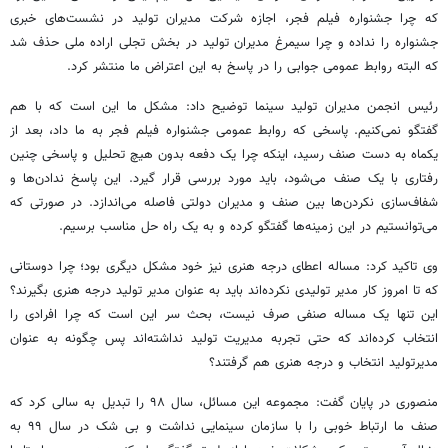
که چرا جشنواره فیلم فجر، اجازه شرکت مدیران تولید در نشست‌های خبری
جشنواره را نداده و چرا سیمرغ مدیران تولید در بخش تجلی اراده ملی حذف شد
که البته روابط عمومی جوابی را در پاسخ به این اعتراض ما منتشر کرد.
رئیس انجمن مدیران تولید سینما توضیح داد: مشکل ما این است که با هم
گفتگو نمی‌کنیم. پاسخی که روابط عمومی جشنواره فیلم فجر به ما داد، بعد از
یکماه
به دست صنف رسید، اینکه چرا یک دفعه بدون هیچ تحلیل و پاسخی چنین
رفتاری با یک صنف می‌شود، باید مورد بررسی قرار گیرد. این پاسخ ندادن‌ها و
شفاف‌سازی نکردن‌ها بین صنف و مدیران دولتی فاصله می‌اندازد. در صورتی که
می‌توانستیم در این زمینه‌ها گفتگو کرده و به یک راه حل مناسب برسیم.
وی تاکید کرد: مساله اعطای درجه هنری نیز خود مشکل دیگری بود؛ چرا دوستانی
که تا امروز کار مدیر تولیدی نکرده‌اند باید به عنوان مدیر تولید درجه هنری بگیرند؟
این تنها یک مساله صنفی صرف نیست، بحث سر این است که چرا افرادی را
انتخاب کرده‌اند که حتی تجربه مدیریت تولید نداشته‌اند پس چگونه به عنوان
مدیرتولید انتخاب و درجه هنری هم گرفتند؟
منصوری در پایان گفت: مجموعه این مسائل، سال ۹۸ را تبدیل به سالی کرد که
صنف ما ارتباط خوبی را با سازمان سینمایی نداشت و بی شک در سال ۹۹ به