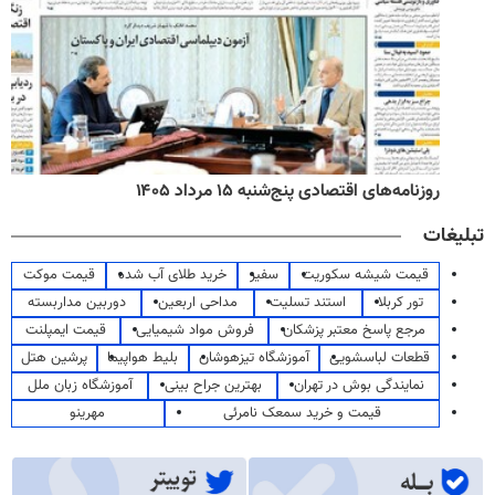
روزنامه‌های اقتصادی پنج‌شنبه ۱۵ مرداد ۱۴۰۵
تبلیغات
قیمت شیشه سکوریت
سفیر
خرید طلای آب شده
قیمت موکت
تور کربلا
استند تسلیت
مداحی اربعین
دوربین مداربسته
مرجع پاسخ معتبر پزشکان
فروش مواد شیمیایی
قیمت ایمپلنت
قطعات لباسشویی
آموزشگاه تیزهوشان
بلیط هواپیما
پرشین هتل
نمایندگی بوش در تهران
بهترین جراح بینی
آموزشگاه زبان ملل
قیمت و خرید سمعک نامرئی
مهرینو