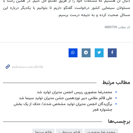
دنبال آن هستیم که مشکلات خود را از طریق گفتگو حل کنیم. در همین راستا با
مسئولان سینمایی کشور درخواست گفتگو داریم تا بتوانیم با یکدیگر درباره این
مسائل صحبت کرده و به نتیجه درست برسیم.
کد مطلب
4880709
مطالب مرتبط
محمدرضا منصوری رییس انجمن مدیران تولید شد
علی قائم مقامی دبیر نوزدهمین جشن مدیران تولید سینما شد
برگزیدگان انجمن مدیران تولید مشخص شدند/ حذف از یک بخش
جشنواره فجر
برچسب‌ها
محمدرضا منصوری
فیلم سینمایی
خانه سینما