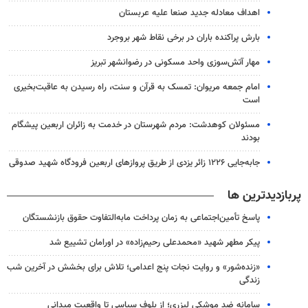
اهداف معادله جدید صنعا علیه عربستان
بارش پراکنده باران در برخی نقاط شهر بروجرد
مهار آتش‌سوزی واحد مسکونی در رضوانشهر تبریز
امام جمعه مریوان: تمسک به قرآن و سنت، راه رسیدن به عاقبت‌بخیری
است
مسئولان کوهدشت: مردم شهرستان در خدمت به زائران اربعین پیشگام
بودند
جابه‌جایی ۱۲۲۶ زائر یزدی از طریق پروازهای اربعین فرودگاه شهید صدوقی
پربازدیدترین ها
پاسخ تأمین‌اجتماعی به زمان پرداخت مابه‌التفاوت حقوق بازنشستگان
پیکر مطهر شهید «محمدعلی رحیم‌زاده» در اورامان تشییع شد
«زنده‌شور» و روایت نجات پنج اعدامی؛ تلاش برای بخشش در آخرین شب
زندگی
سامانه ضد موشکی لیزری؛ از بلوف سیاسی تا واقعیت میدانی