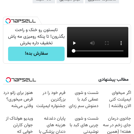
تابستون رو خنک و راحت
بگذرون! تا پنکه رومیزی مه پاش
تخفیف داره بخرش
سفارش بده!
مطالب پیشنهادی
اگر میخوای
شست و شوی
فرم خود را در
هنوز برای زانو درد
ایمپلنت کنی
عمقی کبد با
بزرگترین
قرص میخوری؟
الان وقتشه |
دمنوش سم زدای
جشنواره ایمپلنت
وقتی می‌شه
فقط با ۲۵
گیاهی
تهران پر کنید ! |
بدون عمل
جادوی درمان
شست و شوی
پایان دغدغه
ویدیو هولناک از
میلیون تومان!!!
فقط ۲۵ میلیون
درمانش کرد؟؟؟؟
جای زخم در سه
چربی های کبد با
هزینه های
جوان کارتن
هفته! (همین
نوشیدنی
دندان پزشکی با
خوابی که