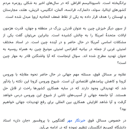
برانگیخته است. ناسیونالیسم افراطی که در سال‌های اخیر به شکلی روزمره مردم
کشورهای ایتالیا، سوئد، دانمارک، فرانسه، آلمان، انگلیس، اتریش، هلند، مجارستان
و لهستان را هدف قرار داده به یکی از نقاط ضعف اتحادیه اروپا مبدل شده است.
از سوی دیگر خیزش چین به عنوان قدرتی بزرگ در منطقه و جهان، قدرت هژمون
ایالات متحدۀ امریکا را به چالش کشیده است. بنابراین می‌توان گفت یکی از
مشکلات اساسی آمریکا در حال حاضر و در آینده چین است. در اسناد مختلف
امنیتی غربی از جمله در بیانیه کنفرانس امنیتی مونیخ چین به همراه روسیه به
عنوان تهدید مطرح شده اند. سوال اینجاست که آیا واشنگتن قادر به مهار چین
است؟
علاوه بر مسائل فوق، مسئله مهم جهانی در حال حاضر نحوه مقابله با ویروس
کرونا و کاهش پیامدهای اقتصادی آن است. شیوع ویروس کرونا این نکته را یادآور
شد که تهدیداتی وجود دارند که در سایه همکاری کشورها راحت تر قابل حل
هستند. آیا جامعه جهانی از آسیب‌های ناشی از شیوع این ویروس درس خواهد
گرفت و آیا شاهد افزایش همکاری بین المللی برای رفع تهدیدات جهانی خواهیم
بود؟
در خصوص مسائل فوق
خبرنگار مهر
گفتگویی با پروفسور «جان دان» استاد
دانشگاه کمبریج انگلستان تنظیم نموده که در ادامه می‌آید.