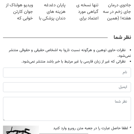
جادوی درمان
تنها نسخه ی
پایان دغدغه
ویدیو هولناک از
فقط ۲۵ میلیون
۲۵ میلیون
کن
جای زخم در سه
گیاهی مورد
هزینه های
جوان کارتن
تومان!!!
هفته! (همین
اعتماد برای
دندان پزشکی با
خوابی که
حالا رایگان
تصفیه کبد(دارای
پک سفید کننده
میلیاردر شد.
صحبت کنید)
سیب سلامت)
خانگی
آموزش رایگان
نظر شما
نظرات حاوی توهین و هرگونه نسبت ناروا به اشخاص حقیقی و حقوقی منتشر
نمی‌شود.
نظراتی که غیر از زبان فارسی یا غیر مرتبط با خبر باشد منتشر نمی‌شود.
*
لطفا حاصل عبارت را در جعبه متن روبرو وارد کنید