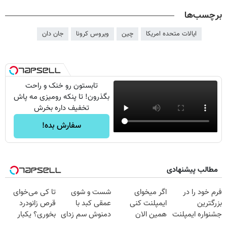
برچسب‌ها
ایالات متحده امریکا
چین
ویروس کرونا
جان دان
تابستون رو خنک و راحت
بگذرون! تا پنکه رومیزی مه پاش
تخفیف داره بخرش
سفارش بده!
مطالب پیشنهادی
فرم خود را در
اگر میخوای
شست و شوی
تا کی می‌خوای
بزرگترین
ایمپلنت کنی
عمقی کبد با
قرص زانودرد
جشنواره ایمپلنت
همین الان
دمنوش سم زدای
بخوری؟ یکبار
تهران پر کنید ! |
وقتشه | فقط با
گیاهی
اصولی درمانش