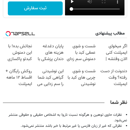
ثبت سفارش
مطالب پیشنهادی
اگر میخوای
شست و شوی
پایان دغدغه
نجاتش بده! با
ایمپلنت کنی
عمقی کبد با
هزینه های
این دمنوش
الان وقتشه |
دمنوش سم زدای
دندان پزشکی با
کبدتو پاکسازی
فقط با ۲۵
گیاهی
پک سفید کننده
کن+ضمانت
دندونت از دست
شست و شوی
این نوشیدنی
روکش رایگان +
میلیون تومان!!!
خانگی
مرجوعی
رفته؟ وقت
چربی های کبد با
گیاهی کبد شما
اقساط ۱۲ ماهه
ایمپلنت
نوشیدنی
را سم زدایی می
ایمپلنت
دیجیتاله
گیاهی(55%تخفیف)
کند (با ضمانت
مرجوعی)
نظر شما
نظرات حاوی توهین و هرگونه نسبت ناروا به اشخاص حقیقی و حقوقی منتشر
نمی‌شود.
نظراتی که غیر از زبان فارسی یا غیر مرتبط با خبر باشد منتشر نمی‌شود.