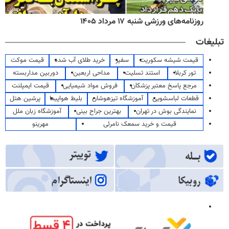
روزنامه‌های ورزشی شنبه ۱۷ مرداد ۱۴۰۵
تبلیغات
قیمت شیشه سکوریت
سفیر
خرید طلای آب شده
قیمت موکت
تور کربلا
استند تسلیت
مداحی اربعین
دوربین مداربسته
مرجع پاسخ معتبر پزشکان
فروش مواد شیمیایی
قیمت ایمپلنت
قطعات لباسشویی
آموزشگاه تیزهوشان
بلیط هواپیما
پرشین هتل
نمایندگی بوش در تهران
بهترین جراح بینی
آموزشگاه زبان ملل
قیمت و خرید سمعک نامرئی
مهرینو