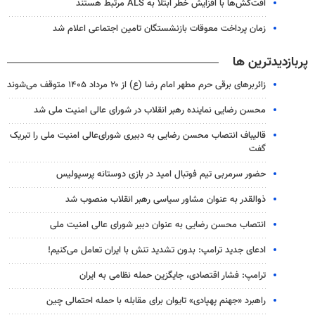
آفت‌کش‌ها با افزایش خطر ابتلا به ALS مرتبط هستند
زمان پرداخت معوقات بازنشستگان تامین اجتماعی اعلام شد
پربازدیدترین ها
زائربرهای برقی حرم مطهر امام رضا (ع) از ۲۰ مرداد ۱۴۰۵ متوقف می‌شوند
محسن رضایی نماینده رهبر انقلاب در شورای عالی امنیت ملی شد
قالیباف انتصاب محسن رضایی به دبیری شورای‌عالی امنیت ملی را تبریک
گفت
حضور سرمربی تیم فوتبال امید در بازی دوستانه پرسپولیس
ذوالقدر به عنوان مشاور سیاسی رهبر انقلاب منصوب شد
انتصاب محسن رضایی به عنوان دبیر شورای عالی امنیت ملی
ادعای جدید ترامپ: بدون تشدید تنش با ایران تعامل می‌کنیم!
ترامپ: فشار اقتصادی، جایگزین حمله نظامی به ایران
راهبرد «جهنم پهپادی» تایوان برای مقابله با حمله احتمالی چین