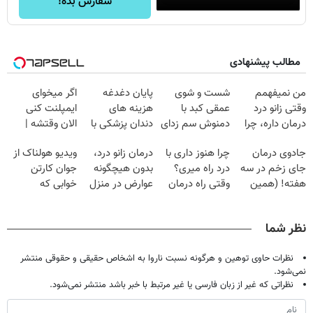
سفارش بده!
مطالب پیشنهادی
من نمیفهمم
شست و شوی
پایان دغدغه
اگر میخوای
وقتی زانو درد
عمقی کبد با
هزینه های
ایمپلنت کنی
درمان داره، چرا
دمنوش سم زدای
دندان پزشکی با
الان وقتشه |
دردش رو داری
گیاهی
پک سفید کننده
فقط با ۲۵
جادوی درمان
چرا هنوز داری با
درمان زانو درد،
ویدیو هولناک از
تحمل میکنی؟❗
خانگی
میلیون تومان!!!
جای زخم در سه
درد راه میری؟
بدون هیچگونه
جوان کارتن
هفته! (همین
وقتی راه درمان
عوارض در منزل
خوابی که
حالا رایگان
جلو پاته!
(◂پرسش‌نامه)
میلیاردر شد.
صحبت کنید)
آموزش رایگان
نظر شما
نظرات حاوی توهین و هرگونه نسبت ناروا به اشخاص حقیقی و حقوقی منتشر
نمی‌شود.
نظراتی که غیر از زبان فارسی یا غیر مرتبط با خبر باشد منتشر نمی‌شود.