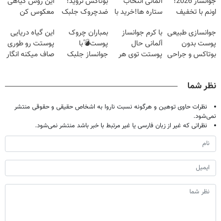
جوانساز 2026!
آلمانی انتخاب
بوتاکس نروید!
این روش گیاهی
اونم با تخفیف
ستاره ها!خرید با
ضدچروک جلبک
معکوس کن
ویژه
تخفیف
با40%تخفیف
جوانسازی طبیعی
با کرم جوانساز
بمباران چروک
این گیاه دریایی
پوست بدون
آلمانی حال
پوست💣با
پوستت رو طوری
بوتاکس و جراحی
پوستت توی هر
جوانساز جلبک
صاف میکنه انگار
😳! خرید با
فصلی
(تخفیف
20سال جوون
تخفیف ویژه
خوبه۴۵٪تخفیف
تاامشب)
شدی🔥
نظر شما
نظرات حاوی توهین و هرگونه نسبت ناروا به اشخاص حقیقی و حقوقی منتشر
نمی‌شود.
نظراتی که غیر از زبان فارسی یا غیر مرتبط با خبر باشد منتشر نمی‌شود.