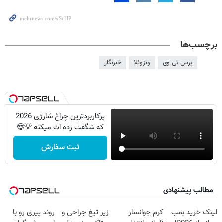
برچسب‌ها
پرس تی وی
ونزوئلا
خبرنگار
پرکاربردترین چراغ شارژی 2026
که شگفت زده ات میکنه 💡😍
ثبت سفارش
مطالب پیشنهادی
لینک خرید بمب
کرم جوانساز
زیر تیغ جراحی و
روند پیری رو با