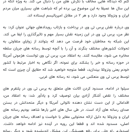
کنم که دیدگاه هایی مخالف با نگرش های من را دنبال می کند. به ویژه آنکه در
این سال ها عمیقا به این موضوع پی برده ام که شباهت های بسیاری میان مردم
ایران و ونزوئلا وجود دارد و هر ۲ در مقابل امپریالیسم ایستاده اند.
وی درباره نقش پرس تی وی در پرداخت و بازتاب رویدادهای جهانی عنوان کرد: به
نظر من، پرس تی وی در این زمینه نقش بسیار مهم و تاثیرگذاری را ایفا می کند.
این شبکه به مخاطبان خود فرصت می دهد که بتوانند از زوایای متفاوتی به
تحولات کشورهای مختلف بنگرند و آن را با آنچه توسط رسانه های جریان سلطه
مخابره می شود، مقایسه کنند. به اعتقاد من، پرس تی وی توانست هژمونی آمریکا
در حوزه رسانه و خبر را بشکند برای نمونه، اگر نگاهی به اخبار مرتبط با کشور
خودم یعنی ونزوئلا بیندازید، قطعا متوجه خواهید شد که حقایق آن چیزی است که
توسط پرس تی وی منعکس می شود، نه رسانه های غربی.
سیلوا در ادامه، مسدود کردن اکانت های متعلق به پرس تی وی در پلتفرم های
مختلف را نقض آشکار آزادی بیان توصیف کرد و یادآور شد: به اعتقاد من،
اقداماتی از این دست نشان دهنده ناتوانی آمریکا و دیگر متحدانش در بستن
صدای رسانه های آزاد است. در طی سال های اخیر بارها شاهد بودیم رسانه های
ایران و ونزوئلا به دلیل ارائه محتوایی مغایر با خواست و اهداف رسانه های جریان
اصلی، مسدود شده اند و قطعا این رویه در آینده نیز ادامه خواهد داشت.
امیدوارم راه حلی برای رفع همیشگی این مشکل اندیشیده شود و دیگر رسانه