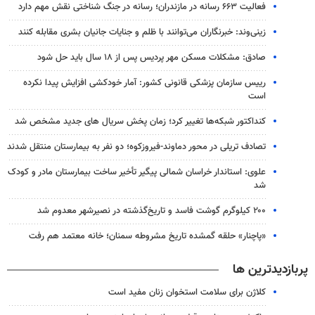
فعالیت ۶۶۳ رسانه در مازندران؛ رسانه در جنگ شناختی نقش مهم دارد
زینی‌وند: خبرنگاران می‌توانند با ظلم و جنایات جانیان بشری مقابله کنند
صادق: مشکلات مسکن مهر پردیس پس از ۱۸ سال باید حل شود
رییس سازمان پزشکی قانونی کشور: آمار خودکشی افزایش پیدا نکرده
است
کنداکتور شبکه‌ها تغییر کرد؛ زمان پخش سریال های جدید مشخص شد
تصادف تریلی در محور دماوند-فیروزکوه؛ دو نفر به بیمارستان منتقل شدند
علوی: استاندار خراسان شمالی پیگیر تأخیر ساخت بیمارستان مادر و کودک
شد
۲۰۰ کیلوگرم گوشت فاسد و تاریخ‌گذشته در نصیرشهر معدوم شد
«پاچنار» حلقه گمشده تاریخ مشروطه سمنان؛ خانه معتمد هم رفت
پربازدیدترین ها
کلاژن برای سلامت استخوان زنان مفید است