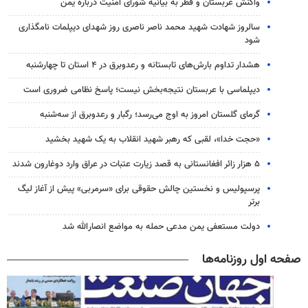
واکنش عربستان و قطر به بیانیه شورای امنیت درباره یمن
سالروز شهادت شهید محمد ناصر ناصری روز شهدای دیپلمات نامگذاری
شود
هشدار تداوم بارش‌های تابستانه و رعدوبرق در ۴ استان تا چهارشنبه
دیپلماسی با عربستان نتیجه‌بخش نیست؛ پاسخ نظامی ضروری است
گرمای گلستان امروز به اوج می‌رسد؛ رگبار و رعدوبرق از سه‌شنبه
«حجت خدا»، لقبی که رهبر شهید انقلاب به یک شهید بخشید
۵ هزار زائر افغانستانی به قصد زیارت عتبات در عراق وارد دوغارون شدند
پرسپولیس و نخستین چالش حقوقی برای «سرمربی» پیش از آغاز لیگ
برتر
دولت مستعفی یمن مدعی حمله به مواضع انصارالله شد
صفحه اول روزنامه‌ها