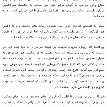
امواج پرس تی وی به گوش مردم جهان می رساند. به مناسبت سیزدهمین
سالگرد تاسیس شبکه پرس تی وی، گفتگویی داشتیم با این خبرنگار که در ادامه
آمده است.
سیلوا به اقتضای فعالیت خبری خود، همواره رسانه های مختلف دنیا با گرایش
های گوناگون را زیر نظر داشته و می گوید زمانی که اخبار پرس تی وی را از طریق
وب‌سایت این شبکه دنبال می کرده، به کار در این رسانه علاقه‌مند شده است.
وی ادامه داد: رویکرد خبری و تحریریه این شبکه نظر من را به خود جلب کرد. می
دانستم که پرس تی وی، شبکه ای است متفاوت که در سیاست های خبری خود به
اصولی همچون استقلال کشورها و حق تعیین سرنوشت توسط مردم قویا معتقد
است و تلاش می کند تا از حقوق کشورهایی که توسط قدرت های جهانی مورد
ستم قرار می گیرند، دفاع کند. چنین رویکردی برای من بسیار قابل احترام است و
از این رو، تصمیم گرفتم تا به این شبکه بپیوندم و از تمامی تجارت خود که در
این سال ها کسب کردم، برای نشان دادن ظلمی که توسط آمریکا علیه مردم
کشورم روا داشته می شود، استفاده کنم.
خبرنگار پرس تی وی در کاراکاس که گزارش های متعددی درباره اعزام نفتکش
های ایرانی به ونزوئلا تولید کرده است، گفت: هرگز نمی توانم در شبکه ای فعالیت