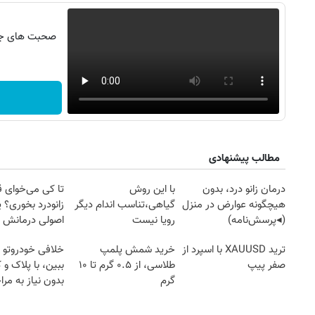
صحبت های جنج
مطالب پیشنهادی
درمان زانو درد، بدون
با این روش
تا کی می‌خوای 
هیچگونه عوارض در منزل
گیاهی،تناسب اندام دیگر
زانودرد بخوری؟ ی
(◂پرسش‌نامه)
رویا نیست
اصولی درمانش 
ترید XAUUSD با اسپرد از
خرید شمش پلمپ
خلافی خودروتو ا
صفر پیپ
طلاسی، از ۰.۵ گرم تا ۱۰
ببین، با پلاک و 
گرم
بدون نیاز به مرا
۱۴
روزنامه‌های صبح پنج‌شنبه ۱۵ مرداد ۱۴۰۵
روزنام
حضوری