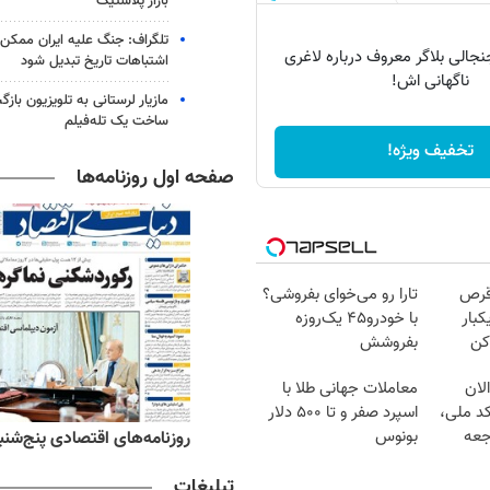
بازار پلاستیک
تلگراف: جنگ علیه ایران ممکن
الی بلاگر معروف درباره لاغری
اشتباهات تاریخ تبدیل شود
ناگهانی اش!
مازیار لرستانی به تلویزیون با
ساخت یک تله‌فیلم
تخفیف ویژه!
صفحه اول روزنامه‌ها
قرص
تارا رو می‌خوای بفروشی؟
کبار
با خودرو۴۵ یک‌روزه
کن
بفروشش
لان
معاملات جهانی طلا با
کد ملی،
اسپرد صفر و تا ۵۰۰ دلار
جعه
بونوس
ه‌های ورزشی پنج‌شنبه ۱۵ مرداد ۱۴۰۵
روزنامه‌های اقتصادی پنج‌شنبه ۱۵ مرداد ۰۵
تبلیغات