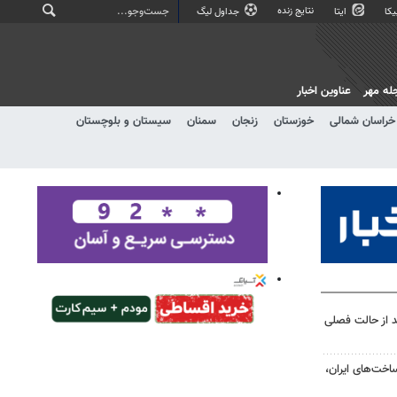
نتایج زنده
کا
ایتا
جداول لیگ
له مهر
عناوین اخبار
خراسان شمالی
خوزستان
زنجان
سمنان
سیستان و بلوچستان
 از حالت فصلی
اخت‌های ایران،