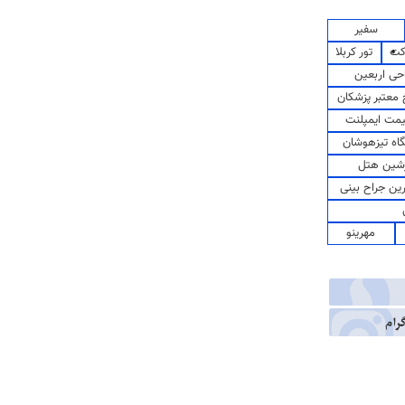
سفیر
کت
تور کربلا
حی اربعین
معتبر پزشکان
مت ایمپلنت
اه تیزهوشان
شین هتل
رین جراح بینی
مهرینو