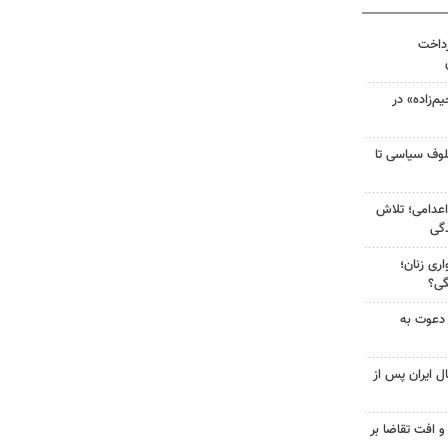
رداخت
‌زاده» در
لوف سیاسی تا
اعدامی؛ تلاش
گی
ری زنان؛
گی؟
 دعوت به
ل ایران پس از
و افت تقاضا بر