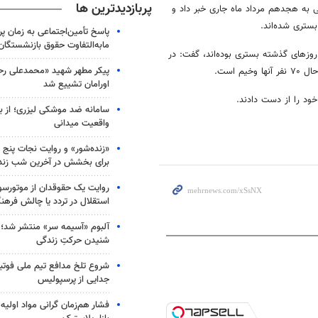
پربازدیدترین ها
 به کرونا در ۲۴ ساعت گذشته منتهی به هجدهم مرداد ماه جاری خبر داد و
پاسخ تأمین‌اجتماعی به زمان پ
مابه‌التفاوت حقوق بازنشستگان
 ترخیص ۳۵ نفر از بیمارانی که در روزهای گذشته بستری بوده‌اند، گفت: در
پیکر مطهر شهید «محمدعلی رحیم
اورامان تشییع شد
خود را از دست دادند.
سامانه ضد موشکی لیزری؛ از ب
واقعیت میدانی
«زنده‌شور» و روایت نجات پنج 
برای بخشش در آخرین شب زند
روایت یک حقوقدان از موتورسوا
استقلال در تردد یا چالش فرهن
آلبوم «آسیمه سر» منتشر شد؛
شنیدن حرکتِ زندگی
شروع تلخ مدافع تیم ملی فوتبا
جدایی از پرسپولیس
فشار هم‌زمان گرانی مواد اولیه 