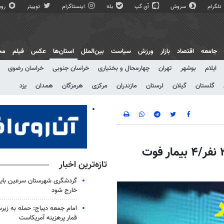
تلگرام
سروش
آی گپ
بله
اینستاگرام
توییتر
روبی
جامعه
اقتصاد
بازار
ورزش
سیاست
بین‌الملل
استان‌ها
عکس
فیلم
مج
ایلام
بوشهر
تهران
چهارمحال و بختیاری
خراسان جنوبی
خراسان رضوی
گلستان
گیلان
لرستان
مازندران
مرکزی
هرمزگان
همدان
یزد
افزایش تعداد بستری‌های کرونا در قم به ۳۶۶ نفر/۴ بیمار فوت
تازه‌ترین اخبار
گردشگری شهرستان سرعین باید
خارج شود
امام جمعه دیباج: حمله به زیرس
قمار پرهزینه آمریکاست