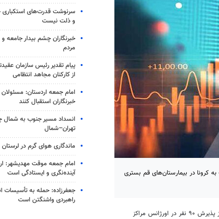
سرنوشت قدرت‌های استکباری
و ذلت نیست
خبرنگاران چشم بیدار جامعه و ز
مردم
پیام تقدیر رئیس سازمان عقیدت
از کارکنان مجاهد انتظامی
امام جمعه اردستان: مسئولان از
خبرنگاران استقبال کنند
انسداد مسیر جنوب به شمال چا
تهران–شمال
ماندگاری هوای گرم در لرستان
امام جمعه موقت مهدیشهر: ار
آینده‌نگری و ایستادگی است
شکی قم گفت: در حال حاضر ۳۶۶ نفر مشکوک به کرونا در بیمارستان‌های قم بستری
جعفرزاده: حمله به تأسیسات ا
راهبردی واشنگتن است
به نقل از دانشگاه علوم پزشکی قم، محمدرضا قدیر از پذیرش ۹۰ نفر در اورژانس مراکز