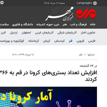
جمعه ۱۶ مرداد ۱۴۰۵
خانه
فرهنگ و ادب
هنر
دين، حوزه، انديشه
دانشگاه و فناوری
سلامت
عناوین اخبار
آذربایجان شرقی
آذربایجان غربی
اصفهان
اردبیل
البرز
فارس
قزوین
قم
کردستان
کرمان
کرمانشاه
کهگیلویه و بویراحمد
استانها
قم
۱۸ مرداد ۱۳۹۹، ۱۶:۱۱
در ۲۴ گذشته؛
کردند