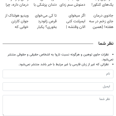
یک‌های کنکور!
دمنوش سم زدای
دندان پزشکی با
درمان داره، چرا
گیاهی
پک سفید کننده
دردش رو داری
جادوی درمان
اگر میخوای
تا کی می‌خوای
ویدیو هولناک از
خانگی
تحمل میکنی؟❗
جای زخم در سه
ایمپلنت کنی
قرص زانودرد
جوان کارتن
هفته! (همین
الان وقتشه |
بخوری؟ یکبار
خوابی که
حالا رایگان
فقط با ۲۵
اصولی درمانش
میلیاردر شد.
صحبت کنید)
میلیون تومان!!!
کن
آموزش رایگان
نظر شما
نظرات حاوی توهین و هرگونه نسبت ناروا به اشخاص حقیقی و حقوقی منتشر
نمی‌شود.
نظراتی که غیر از زبان فارسی یا غیر مرتبط با خبر باشد منتشر نمی‌شود.