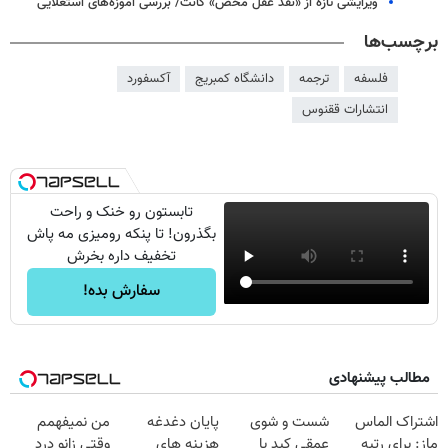
ویرایشی تازه از «نقد عقل محض» کانت/ بررسی آموزه‌های استعلایی
برچسب‌ها
فلسفه
ترجمه
دانشگاه کمبریج
آکسفورد
انتشارات ققنوس
تابستون رو خنک و راحت
بگذرون! تا پنکه رومیزی مه پاش
تخفیف داره بخرش
سفارش بده!
مطالب پیشنهادی
اشتراک الماس
شست و شوی
پایان دغدغه
من نمیفهمم
ماز: برای رتبه
عمقی کبد با
هزینه های
وقتی زانو درد