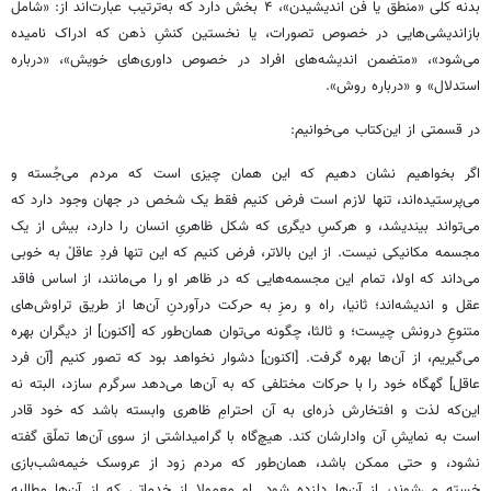
بدنه کلی «منطق یا فن اندیشیدن»، ۴ بخش دارد که به‌ترتیب عبارت‌اند از: «شامل
بازاندیشی‌هایی در خصوص تصورات، یا نخستین کنشِ ذهن که ادراک نامیده
می‌شود»، «متضمن اندیشه‌های افراد در خصوص داوری‌های خویش»، «درباره
استدلال» و «درباره روش».
در قسمتی از این‌کتاب می‌خوانیم:
اگر بخواهیم نشان دهیم که این همان چیزی است که مردم می‌جُسته و
می‌پرستیده‌اند، تنها لازم است فرض کنیم فقط یک شخص در جهان وجود دارد که
می‌تواند بیندیشد، و هرکسِ دیگری که شکل ظاهریِ انسان را دارد، بیش از یک
مجسمه مکانیکی نیست. از این بالاتر، فرض کنیم که این تنها فردِ عاقلْ به خوبی
می‌داند که اولا، تمام این مجسمه‌هایی که در ظاهر او را می‌مانند، از اساس فاقد
عقل و اندیشه‌اند؛ ثانیا، راه و رمزِ به حرکت درآوردنِ آن‌ها از طریق تراوش‌های
متنوعِ درونش چیست؛ و ثالثا، چگونه می‌توان همان‌طور که [اکنون] از دیگران بهره
می‌گیریم، از آن‌ها بهره گرفت. [اکنون] دشوار نخواهد بود که تصور کنیم [آن فرد
عاقل] گهگاه خود را با حرکات مختلفی که به آن‌ها می‌دهد سرگرم سازد، البته نه
این‌که لذت و افتخارش ذره‌ای به آن احترامِ ظاهری وابسته باشد که خود قادر
است به نمایشِ آن وادارشان کند. هیچ‌گاه با گرامیداشتی از سوی آن‌ها تملّق گفته
نشود، و حتی ممکن باشد، همان‌طور که مردم زود از عروسک خیمه‌شب‌بازی
خسته می‌شوند، از آن‌ها دلزده شود. او معمولا از خدماتی که از آن‌ها مطالبه