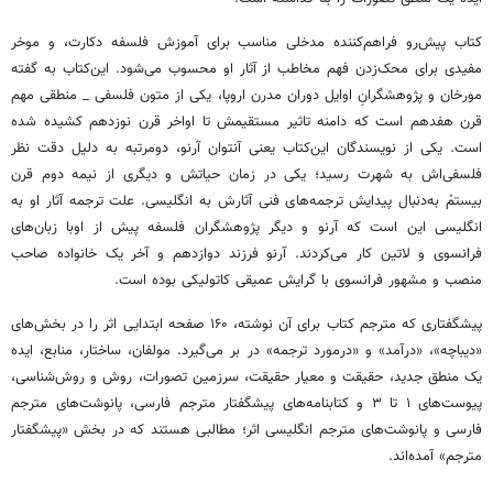
کتاب پیش‌رو فراهم‌کننده مدخلی مناسب برای آموزش فلسفه دکارت، و موخر
مفیدی برای محک‌زدن فهم مخاطب از آثار او محسوب می‌شود. این‌کتاب به گفته
مورخان و پژوهشگرانِ اوایل دوران مدرن اروپا، یکی از متون فلسفی _ منطقی مهم
قرن هفدهم است که دامنه تاثیر مستقیمش تا اواخر قرن نوزدهم کشیده شده
است. یکی از نویسندگان این‌کتاب یعنی آنتوان آرنو، دومرتبه به دلیل دقت نظر
فلسفی‌اش به شهرت رسید؛ یکی در زمان حیاتش و دیگری از نیمه دوم قرن
بیستمْ به‌دنبال پیدایش ترجمه‌های فنی آثارش به انگلیسی. علت ترجمه آثار او به
انگلیسی این است که آرنو و دیگر پژوهشگران فلسفه پیش از اوبا زبان‌های
فرانسوی و لاتین کار می‌کردند. آرنو فرزند دوازدهم و آخر یک خانواده صاحب
منصب و مشهور فرانسوی با گرایش عمیقی کاتولیکی بوده است.
پیشگفتاری که مترجم کتاب برای آن نوشته، ۱۶۰ صفحه ابتدایی اثر را در بخش‌های
«دیباچه»، «درآمد» و «درمورد ترجمه» در بر می‌گیرد. مولفان، ساختار، منابع، ایده
یک منطق جدید، حقیقت و معیار حقیقت، سرزمین تصورات، روش و روش‌شناسی،
پیوست‌های ۱ تا ۳ و کتابنامه‌های پیشگفتار مترجم فارسی، پانوشت‌های مترجم
فارسی و پانوشت‌های مترجم انگلیسی اثر؛ مطالبی هستند که در بخش «پیشگفتار
مترجم» آمده‌اند.