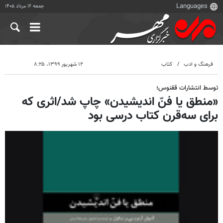
جمعه ۱۶ مرداد ۱۴۰۵
فرهنگ و ادب
کتاب
۱۲ شهریور ۱۳۹۹، ۸:۲۵
توسط انتشارات ققنوس؛
«منطق یا فنّ اندیشیدن» چاپ شد/اثری که
برای سه‌قرن کتاب درسی بود