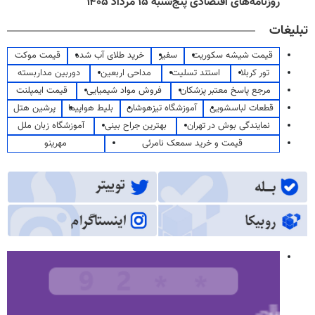
روزنامه‌های اقتصادی پنج‌شنبه ۱۵ مرداد ۱۴۰۵
تبلیغات
قیمت شیشه سکوریت
سفیر
خرید طلای آب شده
قیمت موکت
تور کربلا
استند تسلیت
مداحی اربعین
دوربین مداربسته
مرجع پاسخ معتبر پزشکان
فروش مواد شیمیایی
قیمت ایمپلنت
قطعات لباسشویی
آموزشگاه تیزهوشان
بلیط هواپیما
پرشین هتل
نمایندگی بوش در تهران
بهترین جراح بینی
آموزشگاه زبان ملل
قیمت و خرید سمعک نامرئی
مهرینو