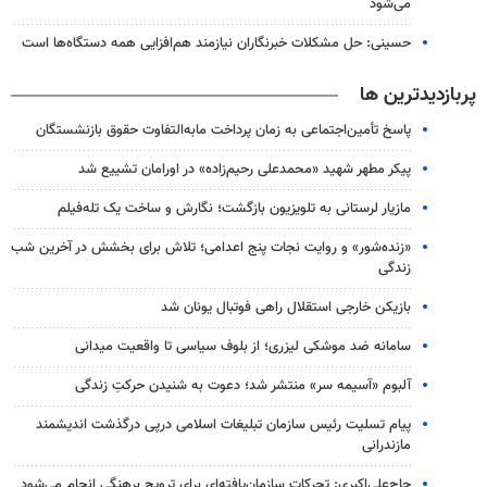
می‌شود
حسینی: حل مشکلات خبرنگاران نیازمند هم‌افزایی همه دستگاه‌ها است
پربازدیدترین ها
پاسخ تأمین‌اجتماعی به زمان پرداخت مابه‌التفاوت حقوق بازنشستگان
پیکر مطهر شهید «محمدعلی رحیم‌زاده» در اورامان تشییع شد
مازیار لرستانی به تلویزیون بازگشت؛ نگارش و ساخت یک تله‌فیلم
«زنده‌شور» و روایت نجات پنج اعدامی؛ تلاش برای بخشش در آخرین شب
زندگی
بازیکن خارجی استقلال راهی فوتبال یونان شد
سامانه ضد موشکی لیزری؛ از بلوف سیاسی تا واقعیت میدانی
آلبوم «آسیمه سر» منتشر شد؛ دعوت به شنیدن حرکتِ زندگی
پیام تسلیت رئیس سازمان تبلیغات اسلامی درپی درگذشت اندیشمند
مازندرانی
حاج‌علی‌اکبری: تحرکات سازمان‌یافته‌ای برای ترویج برهنگی انجام می‌شود