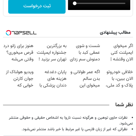
ثبت درخواست
مطالب پیشنهادی
اگر میخوای
شست و شوی
به بزرگترین
هنوز برای زانو درد
ایمپلنت کنی
عمقی کبد با
جشنواره ایمپلنت
قرص میخوری؟
الان وقتشه |
دمنوش سم زدای
تهران سر بزنید !
وقتی می‌شه
فقط با ۲۵
گیاهی
| فقط ۲۵
بدون عمل
خلافی خودروتو
اگه عمر طولانی و
پایان دغدغه
ویدیو هولناک از
میلیون تومان!!!
میلیون !
درمانش کرد؟؟؟؟
الان ببین، با
بدن سالم
هزینه های
جوان کارتن
پلاک و کد ملی،
میخوای این
دندان پزشکی با
خوابی که
بدون نیاز به
نوشیدنی رو با
پک سفید کننده
میلیاردر شد.
مراجعه حضوری
تخفیف بخر
خانگی
آموزش رایگان
نظر شما
نظرات حاوی توهین و هرگونه نسبت ناروا به اشخاص حقیقی و حقوقی منتشر
نمی‌شود.
نظراتی که غیر از زبان فارسی یا غیر مرتبط با خبر باشد منتشر نمی‌شود.