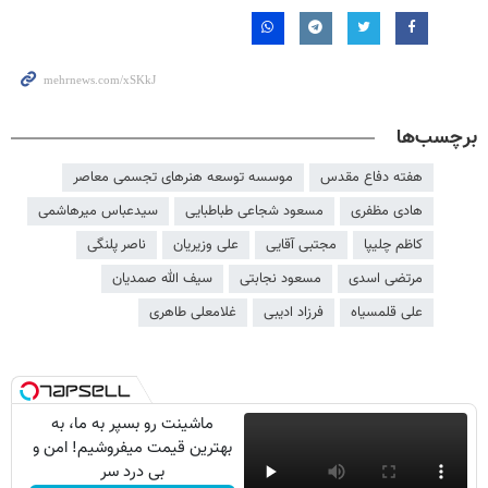
برچسب‌ها
هفته دفاع مقدس
موسسه توسعه هنرهای تجسمی معاصر
هادی مظفری
مسعود شجاعی طباطبایی
سیدعباس میرهاشمی
کاظم چلیپا
مجتبی آقایی
علی وزیریان
ناصر پلنگی
مرتضی اسدی
مسعود نجابتی
سیف الله صمدیان
علی قلمسیاه
فرزاد ادیبی
غلامعلی طاهری
ماشینت رو بسپر به ما، به
بهترین قیمت میفروشیم! امن و
بی درد سر