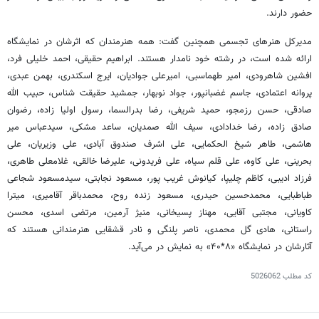
حضور دارند.
مدیرکل هنرهای تجسمی همچنین گفت: همه هنرمندان که اثرشان در نمایشگاه
ارائه شده است، در رشته خود نامدار هستند. ابراهیم حقیقی، احمد خلیلی فرد،
افشین شاهرودی، امیر طهماسبی، امیرعلی جوادیان، ایرج اسکندری، بهمن عبدی،
پروانه اعتمادی، جاسم غضبانپور، جواد نوبهار، جمشید حقیقت شناس، حبیب الله
صادقی، حسن رزمجو، حمید شریفی، رضا بدرالسما، رسول اولیا زاده، رضوان
صادق زاده، رضا خدادادی، سیف الله صمدیان، ساعد مشکی، سیدعباس میر
هاشمی، طاهر شیخ الحکمایی، علی اشرف صندوق آبادی، علی وزیریان، علی
بحرینی، علی کاوه، علی قلم سیاه، علی فریدونی، علیرضا خالقی، غلامعلی طاهری،
فرزاد ادیبی، کاظم چلیپا، کیانوش غریب پور، مسعود نجابتی، سیدمسعود شجاعی
طباطبایی، محمدحسین حیدری، مسعود زنده روح، محمدباقر آقامیری، میترا
کاویانی، مجتبی آقایی، مهناز پسیخانی، منیژ آرمین، مرتضی اسدی، محسن
راستانی، هادی گل محمدی، ناصر پلنگی و نادر قشقایی هنرمندانی هستند که
آثارشان در نمایشگاه «۸*۴۰» به نمایش در می‌آید.
کد مطلب
5026062