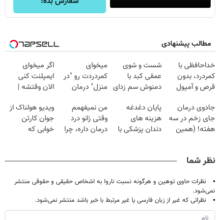
سفارش بده!
مطالب پیشنهادی
خداحافظی با
شست و شوی
میخوای
اگر میخوای
کمردرد، بدون
عمقی کبد با
کمردردت رو "در
ایمپلنت کنی
قرص و آمپول
دمنوش سم زدای
منزل" درمان
الان وقتشه |
گیاهی
کنی؟ (◂فیلم +
فقط با ۲۵
جادوی درمان
پایان دغدغه
من نمیفهمم
ویدیو هولناک از
◂پرسش‌نامه)
میلیون تومان!!!
جای زخم در سه
هزینه های
وقتی زانو درد
جوان کارتن
هفته! (همین
دندان پزشکی با
درمان داره، چرا
خوابی که
حالا رایگان
پک سفید کننده
دردش رو داری
میلیاردر شد.
صحبت کنید)
خانگی
تحمل میکنی؟❗
آموزش رایگان
نظر شما
نظرات حاوی توهین و هرگونه نسبت ناروا به اشخاص حقیقی و حقوقی منتشر
نمی‌شود.
نظراتی که غیر از زبان فارسی یا غیر مرتبط با خبر باشد منتشر نمی‌شود.