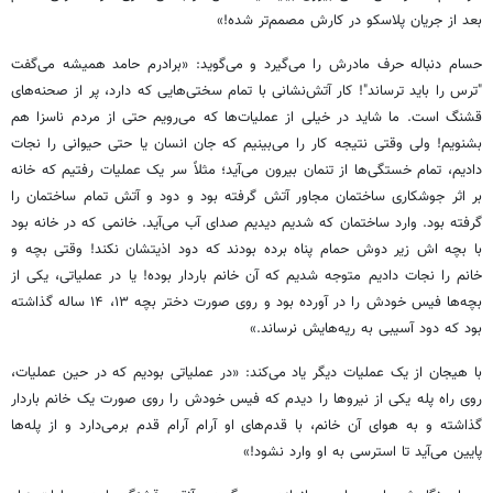
بعد از جریان پلاسکو در کارش مصمم‌تر شده!»
حسام دنباله حرف مادرش را می‌گیرد و می‌گوید: «برادرم حامد همیشه می‌گفت
"ترس را باید ترساند"! کار آتش‌نشانی با تمام سختی‌هایی که دارد، پر از صحنه‌های
قشنگ است. ما شاید در خیلی از عملیات‌ها که می‌رویم حتی از مردم ناسزا هم
بشنویم! ولی وقتی نتیجه کار را می‌بینیم که جان انسان یا حتی حیوانی را نجات
دادیم، تمام خستگی‌ها از تنمان بیرون می‌آید؛ مثلاً سر یک عملیات رفتیم که خانه
بر اثر جوشکاری ساختمان مجاور آتش گرفته بود و دود و آتش تمام ساختمان را
گرفته بود. وارد ساختمان که شدیم دیدیم صدای آب می‌آید. خانمی که در خانه بود
با بچه اش زیر دوش حمام پناه برده بودند که دود اذیتشان نکند! وقتی بچه و
خانم را نجات دادیم متوجه شدیم که آن خانم باردار بوده! یا در عملیاتی، یکی از
بچه‌ها فیس خودش را در آورده بود و روی صورت دختر بچه ۱۳، ۱۴ ساله گذاشته
بود که دود آسیبی به ریه‌هایش نرساند.»
با هیجان از یک عملیات دیگر یاد می‌کند: «در عملیاتی بودیم که در حین عملیات،
روی راه پله یکی از نیروها را دیدم که فیس خودش را روی صورت یک خانم باردار
گذاشته و به هوای آن خانم، با قدم‌های او آرام آرام قدم برمی‌دارد و از پله‌ها
پایین می‌آید تا استرسی به او وارد نشود!»