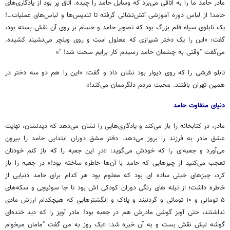
مادر حامد ما را به اتاقی می‌برد که وسایل حامد را چیده. اتاق پر بود از یادگاری‌های
حامد! از لباس دوره آموزشی آتش‌نشانی گرفته تا تندیس‌ها و لباس‌های عملیات…!
یک تابلوی سیاه قلم بزرگ بود که تصویر حامد و حسام بر روی آن نقش بسته بود،
گفت: «این را یک دختر شیرازی که معلول است و روی ویلچر می‌نشیند کشیده.
می‌گفت "وقتی به چشمان حامد رسیدم کار برایم سخت شد! "»
تابلو فرشی را که روی دیوار بود نشان داد و گفت: «این را هم دو سه دختر در
همین تهران بافتند. محبت مردم دلگرممان می‌کند!»
دنیای متفاوت حامد
مادر، در کتابخانه را باز می‌کند و یادگاری‌هایی را نشان می‌دهد که دیدنشان، نهایت
عشق مادر به فرزند را بروز می‌دهد. دفتر مشق دوران ابتدایی حامد را بیرون
می‌آورد و جعبه‌ای را که خودش می‌گوید: «درِ این جعبه را که باز کنم خودتان
تعجب می‌کنید از چیزهایی که حامد با آن‌ها خاطره ساخته بود!» در جعبه را باز
کرد، چیزهای خیلی ساده ای بود که معلوم بود هر کدام برای حامد دنیایی از
خاطره داشت؛ از تیله های رنگی دوران کودکی اش بود تا جا سوئیچی و سکه‌های
۵ تومانی و ۱۰ تومانی و گردنبند و پلاک و انگشترهایی که هیچکدام ارزش مادی
نداشتند، حتی آویز گوشی مادرش هم در جعبه بود! مادر آویز را که دید خنده‌ای
گوشه لبش نقش بست و به آن خیره شد: «یک روز به من گفت "مامان میخوام