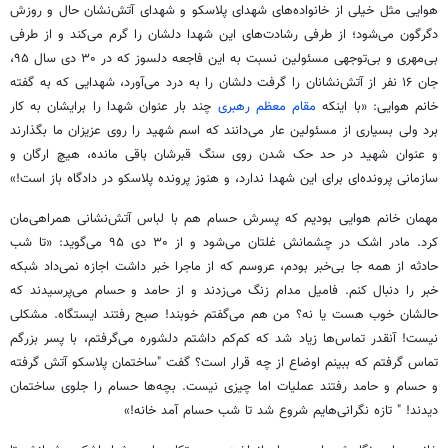
هوایی مثل خیلی از خانواده‌های شهدای پلاسکو و شهدای آتش‌نشان حال و
روزش
دگرگون می‌شود؛ از طرفی رشادت‌های این شهدا دلشان را گرم می‌کند و از طرفی
بی‌مهری و بی‌توجهی مسئولین نسبت به این فاجعه دلسوز که در ۳۰ دی سال ۹۵،
جان ۱۶ نفر از آتش‌نشانان را گرفت دلشان را به درد می‌آورد، شهدایی که به گفته
خانم هوایی: «با اینکه
مقام معظم رهبری
چند بار عنوان شهدا را برایشان به کار
برد ولی بسیاری از مسئولین
عار
می‌دانند که
اسم
شهید را روی عزیزان ما بگذارند
و عنوان شهید در حد حک شدن روی سنگ قبرشان باقی مانده، هیچ ارگان و
سازمانی پرونده‌ای برای این شهدا ندارد، و هنوز پرونده پلاسکو در دادگاه باز است!»
مهمان خانم هوایی بودیم که پسرش حسام هم با لباس آتش‌نشانی همراهی‌مان
کرد. مادر اشک در چشمانش غلتان می‌شود و از ۳۰ دی ۹۵ می‌گوید: «تا شب
حادثه از همه جا بی‌خبر بودم، عروسم که از ماجرا خبر داشت اجازه نمی‌داد شبکه
خبر را دنبال کنم. فامیل مدام زنگ می‌زدند و از حامد و حسام می‌پرسیدند که
حالشان خوب هست یا نه؟ من هم می‌گفتم
خوبند
!
صبح
رفتند ایستگاه. مشکلی
نیست! آنقدر
تماس‌ها
زیاد شد که کم‌کم داشتم
دلشوره
می‌گرفتم، با پسر
بزرگم
تماس گرفتم که ببینم اوضاع از چه قرار است؟ گفت "ساختمان پلاسکو آتش گرفته
و
حسام
و
حامد
رفتند عملیات اما چیزی نیست. بچه‌ها حسام را جلوی ساختمان
دیدند! " تازه نگرانی‌هایم شروع شد تا شب حسام آمد خانه!»