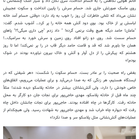
خانم هوایی نگاهش را به حسام انداخت، سری
تکان
داد و شیار اشک چشمانش تا
روی ماسک
صورتش
جاری شد. حسام سرش را پایین انداخت و سکوت
عجیبش
نشان می‌داد که تلخی خاطرات آن روز را خوب به یاد دارد: «وقتی حسام آمد خانه
لباسش پر از خاک بود. بوی دود آتش همه خانه را پر کرد… آشوب شدم. گفت:
"مامان! حامد
دیگه
هیچ وقت برنمی گرده! " داد زدم "چی داری
میگی
؟!" پاهای
حسام
سست
شد. روی دو زانو
افتاد روی
زمین و سرش خورد به سرامیک…!
همان جا باورم شد که قد و قامت
حامد دیگر
قاب در را پر نمی‌کند! اما تا روز
هشتم که پیکرش را از دل آوار و آتش و خاک بیرون نیاورده بودند در شوک
بودم!»
بغض راه صحبت را بر مادر بست. حسام سکوت را شکست: «هر شیفتی که در
ایستگاه هستیم، هر
زنگی
که به صدا درمی‌آید و برای عملیات می‌رویم، اتفاق‌های
خاص خودش را دارد، ولی آتش‌نشانان بیشتر در حادثه پلاسکو دیده شدند! مثلاً
چند ماه قبل از حادثه پلاسکو، مهدی حاجی‌پور برای نجات جان دو کارگر به محل
حادثه رفت. کارگرها در
چاه
افتاده بودند. حاجی‌پور برای نجات جانشان داخل چاه
رفت که دیواره چاه خراب شد و مهدی حاجی‌پور به شهادت رسید. ولی هیچکدام از
عملیات‌های آتش‌نشانی مثل پلاسکو سر و صدا نکرد!»