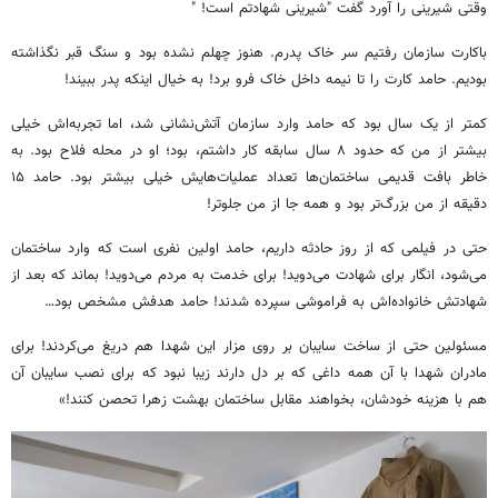
وقتی شیرینی را آورد گفت "شیرینی شهادتم است! "
باکارت سازمان رفتیم سر خاک پدرم. هنوز چهلم نشده بود و سنگ قبر نگذاشته
بودیم. حامد کارت را تا نیمه داخل خاک فرو برد! به خیال اینکه پدر ببیند!
کمتر از یک سال بود که حامد وارد سازمان آتش‌نشانی شد، اما تجربه‌اش خیلی
بیشتر از من که حدود ۸ سال سابقه کار داشتم، بود؛ او در محله فلاح بود. به
خاطر بافت قدیمی ساختمان‌ها تعداد عملیات‌هایش خیلی بیشتر بود. حامد ۱۵
دقیقه از من بزرگ‌تر بود و همه جا از من جلوتر!
حتی در فیلمی که از روز حادثه داریم، حامد اولین نفری است که وارد ساختمان
می‌شود، انگار برای شهادت می‌دوید! برای خدمت به مردم می‌دوید! بماند که بعد از
شهادتش خانواده‌اش به فراموشی سپرده شدند! حامد هدفش مشخص بود…
مسئولین حتی از ساخت سایبان بر روی مزار این شهدا هم دریغ می‌کردند! برای
مادران شهدا با آن همه داغی که بر دل دارند زیبا نبود که برای نصب سایبان آن
هم با هزینه خودشان، بخواهند مقابل ساختمان بهشت زهرا تحصن کنند!»