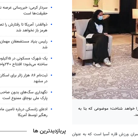
سردار کرمی: خبررسانی عرصه نب
حقیقت‌ها است
ذوالقدر: آمریکا تا رفتارش را ت
هرمز باز نخواهد شد
رئیس بنیاد مستضعفان مهمان خ
شد
یک شهرک مس
ساخته می‌شود؛ افتتاح ۲۴۰واحد مسکن
ثبت‌نام ۸۶ هزار زائر برای
در مشهد
نگهداری سگ‌های بدون صاحب 
پارک ملی بوجاق ممنوع است
را خواهد شناخت؛ موضوعی که بنا به
ادعای زلنسکی درباره تامین ما
د.
رهگیر توسط آمریکا
پربازدیدترین ها
سران ورزش قاره آسیا است که به عنوان