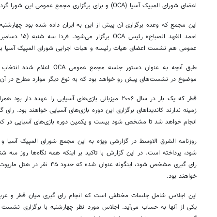
اعضای شورای المپیک آسیا (OCA) و برای برگزاری
مجمع
عمومی این شورا گر
این
مجمع
احمد
الفهد
الصباح
» رئیس OCA برگزار می‌شود. فردا سه شنبه (۱۵ دسامبر - ۲۵ آذرماه) و پیش از برگزاری
عمومی هم نشست اعضای هیات رئیسه و هیات اجرایی شورای المپیک آسیا برگ
طبق آنچه به عنوان
دستور جلسه
مجمع
موضوع در نشست‌های پیش رو خواهد بود که به
نوع
دیگر موارد مطرح در آن
قطر که
یک بار
در سال ۲۰۰۶ میزبانی بازی‌های آسیایی را عهده
دار
بود همراه
زمینه ندارند کاندیداهای برگزاری این دوره بازی‌های آسیایی خواهند بود. رای
گی
انجام خواهد شد تا مشخص شود بیست و یکمین دوره بازی‌های آسیایی در کدا
روزنامه الشرق
الاوسط
در گزارشی ویژه به این
مجمع
شورای المپیک آسیا و 
شود، پرداخته است. در این گزارش با تاکید بر اینکه همه
نگاه‌ها
روز سه شنب
رای
گیری
مشخص شود، اینگونه عنوان شده که حدود ۴۵ نفر در هتل
ماریوت
خواهند بود.
این اجلاس شامل جلسات مختلفی است که انجام
رای
گیری
یکی از آنها به حساب می‌آید. اجلاس مورد نظر چهارشنبه با برگزاری نشست 