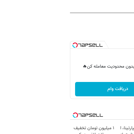
ر بدون محدودیت معامله کن🔥
دریافت وام
رتینا، ا
۱ میلیون تومان تخفیف