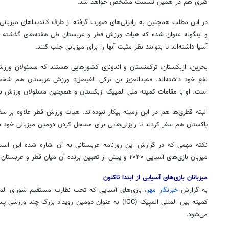
گیری
هم در همین نشست مشخص خواهد شد.
و اینگونه عنوان شده که
هیات
ورزش قطر و عربستان طی هفته‌های گذشته ج
آسیا داشته‌اند تا بتوانند نظر مثبت آنها را برای میزبانی جلب کنند.
بحرین، ازبکستان، ترکمنستان و اندونزی کشورهایی هستند که مسئولان ورزش ع
نفع
خود داشته‌اند. «عبدالعزیز بن ترکی
الفیصل
» ورزش عربستان هم شخصاً
است. او با مقامات کمیته ملی المپیک ازبکستان و همچنین مسئولان ورزش ب
البته قطری‌ها هم در این زمینه بیکار نبوده‌اند.
هیات
ورزش قطر علاوه بر سفری
پاکستان هم سفر کردند تا رایزنی‌هایی برای مسجل
کردن
دومین میزبانی خود در
نکته مهمی که در گزارش این روزنامه عربستانی به آن اشاره شده این است 
میزبان بازی‌های آسیایی ۲۰۳۰ و پیش از تعیین برنده آن میان قطر و عربستان شاهد «شگفتی بزرگی» باشیم.
روزنامه‌های صبح شنبه ۱۷ مرداد ۱۴۰۵
روزنام
میزبانان بازی‌های آسیایی از ابتدا تاکنون
به گزارش
خبرنگار مهر
کمیته بین
المللی
المپیک (IOC) به عنوان دومین رویداد بزرگ چند ورز
می‌شود.