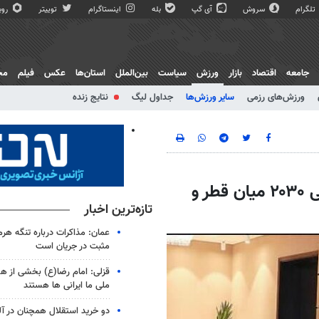
تلگرام
سروش
آی گپ
بله
اینستاگرام
توییتر
روبی
جامعه
اقتصاد
بازار
ورزش
سیاست
بین‌الملل
استان‌ها
عکس
فیلم
مج
ورزش‌های رزمی
سایر ورزش‌ها
جداول لیگ
نتایج زنده
شگفتی بزرگ در تعیین میزبان بازیهای آسیایی ۲۰۳۰ میان قطر و
تازه‌ترین اخبار
عمان: مذاکرات درباره تنگه هرم
مثبت در جریان است
قزلی: امام رضا(ع) بخشی از 
ملی ما ایرانی ها هستند
دو خرید استقلال همچنان در آل