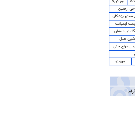
کت
تور کربلا
حی اربعین
معتبر پزشکان
مت ایمپلنت
اه تیزهوشان
شین هتل
رین جراح بینی
مهرینو