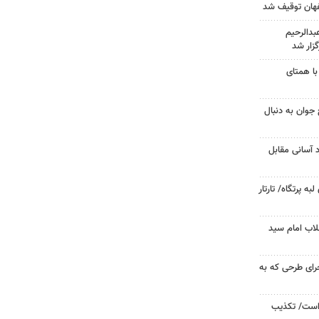
دالرحیم
زار شد
با همتای
جوان به دنبال
د آسانی مقابل
 پرتگاه/ تارتار
لاب امام سید
جرای طرحی که به
 است/ تکذیب