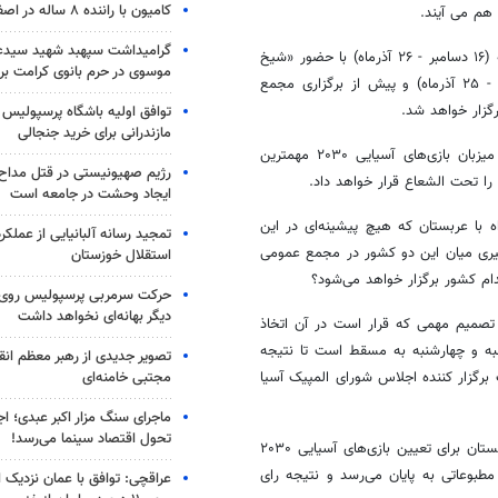
کامیون با راننده ۸ ساله در اصفهان توقیف شد
د هم
می
آیند
.
گرامیداشت سپهبد شهید سیدعب
که وعده برگزاری آن پیش از این به ایران داده شده بود چهارشنبه (۱۶ دسامبر - ۲۶ آذرماه) با حضور «شیخ
موسوی در حرم بانوی کرامت برگ
مجمع
زار خواهد شد.
توافق اولیه باشگاه پرسپولیس 
مازندرانی برای خرید جنجالی
عمومی OCA اعلام شده انتخاب میزبان بازی‌های آسیایی ۲۰۳۰ مهمترین
رژیم صهیونیستی در قتل مداح 
 را تحت
الشعاع
قرار خواهد داد.
ایجاد وحشت در جامعه است
 با عربستان که هیچ پیشینه‌ای در این
تمجید رسانه آلبانیایی از عملکر
ری
میان این دو کشور در
مجمع
عمومی
استقلال خوزستان
م کشور برگزار خواهد می‌شود؟
حرکت سرمربی پرسپولیس روی لبه
دیگر بهانه‌ای نخواهد داشت
تصمیم مهمی که قرار است در آن اتخاذ
ه و چهارشنبه به
مسقط
است تا نتیجه
تصویر جدیدی از رهبر معظم انق
مجتبی خامنه‌ای
برگزار کننده اجلاس شورای المپیک آسیا
ماجرای سنگ مزار اکبر عبدی؛ ا
تحول اقتصاد سینما می‌رسد!
میان قطر و عربستان برای تعیین بازی‌های آسیایی ۲۰۳۰
مطبوعاتی به پایان می‌رسد و نتیجه
رای
عراقچی: توافق با عمان نزدیک