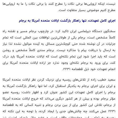
نیست، اینکه اروپایی‌ها برخی نکات را مطرح کنند یا برخی نکات را ما به اروپایی‌ها
مطرح کنیم موضوعی بسیار متفاوت است.
اجرای کامل تعهدات، تنها راهکار بازگشت ایالات متحده آمریکا به برجام
سخنگوی دستگاه دیپلماسی ایران تاکید کرد: در چارچوب برجام مسیر و نقشه راه
کاملاً مشخص است، برجام یکی از طولانی‌ترین توافقات بین المللی است که تمام
جزئیات در آن نوشته شده حتی کوچک‌ترین مسائل به آینده موکول نشده لذا نیاز
به ارسال یا دریافت پیام یا مذاکره نیست. برجام سندی کاملاً مشخص و روشن
است که باید اجرا شود این تمام نکته‌ای است که ایالات متحده آمریکا باید درک
کند، برای ورود به برجام نکته‌ای وجود ندارد جز اراده ایالات متحده آمریکا برای
انجام تعهدات خود ذیل قطعنامه ۲۲۳۱.
سعید خطیب زاده از تلاش‌های روسیه برای نزدیک کردن نظر ایالات متحده آمریکا
و ایران برای اجرای برجام به یکدیگر استقبال کرد، اما تنها راهکار بازگشت آمریکا به
برجام را اجرای کامل تعهدات این کشور عنوان کرد و اظهار داشت: روسیه عضو
مؤثر برجام بوده و بیش از هر کشور دیگری می‌داند که خروج ایالات متحده آمریکا
از برجام، تلاش این کشور برای از بین بردن برجام و تنبیه کسانی که به قطعنامه
۲۲۳۱ عمل می‌کنند چه چالش‌های جدی را ایجاد کرده، با توجه به این نکته که
روسیه به تمامی این موضوعات واقف است و عضو مؤثر شورای امنیت نیز