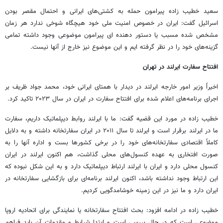
سعید خطیب زاده پیرامون حمله به کشتی‌های ایرانی و احتمال مقصر بودن
اسرائیل گفت: ایران در خصوص امنیت ملی خود هیچگاه شوخی ندارد هر زمان
مشخص شده مسبب یا دستور دهنده ای پیرامون موضوعی وجود داشته تمامی
گزینه‌های خود را در نظر گرفته ایم و این موضوع نیز خارج از آنها نیست.
افتتاح سفارت ایرلند در تهران
اخیراً وزیر امور خارجه ایرلند در دیدار با همتای ایرانی خود، محمد جواد ظریف بر
اجرای برنامه‌های اعلام شده برای افتتاح سفارت در ایران در سال ۲۰۲۳ تاکید کرد.
خطیب زاده در مورد این قضیه گفت: ما با ایرلند روابط دیپلماتیک داریم، سفارت
ما در ایرلند برقرار است و ایرلند تا سال ۲۰۱۱ در ایران سفارتخانه داشته و به دلایل
کاملاً اقتصادی سفارتخانه‌های خود را در برخی کشورها بست و اداره آنها را به
صورت افتخاری به عهده کنسول‌های محلی گذاشت، هم اکنون ایرلند در ایران
کنسول محلی دارد و ایران با ایرلند ارتباط دیپلماتیک دارد و به این شکل نبوده که
این ارتباط وجود نداشته باشد، اکنون ایرلند برنامه‌ای برای بازگشایی سفارتخانه در
ایران دارد و ما نیز در این زمینه خوشامدگویی کردیم.
خطیب زاده در ادامه افزود: بحث افتتاح سفارتخانه یا نمایندگی برای اتحادیه اروپا
موضوعی است که در حال بررسی است و ابتدا شرایط و مقدمات آن باید فراهم