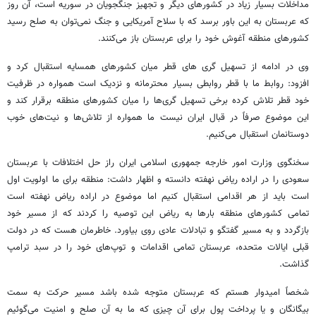
مداخلات بسیار زیاد در کشورهای دیگر و تجهیز جنگجویان در سوریه است، آن روز
که عربستان به این باور برسد که با سلاح آمریکایی و جنگ نمی‌توان به صلح رسید
کشورهای منطقه آغوش خود را برای عربستان باز می‌کنند.
وی در ادامه از تسهیل گری های قطر میان کشورهای همسایه استقبال کرد و
افزود: روابط ما با قطر روابطی بسیار محترمانه و نزدیک است همواره در ظرفیت
خود قطر تلاش کرده برخی تسهیل گری‌ها را میان کشورهای منطقه برقرار کند و
این موضوع صرفاً در قبال ایران نیست ما همواره از تلاش‌ها و نیت‌های خوب
دوستانمان استقبال می‌کنیم.
سخنگوی وزارت امور خارجه جمهوری اسلامی ایران راز حل اختلافات با عربستان
سعودی را در اراده ریاض نهفته دانسته و اظهار داشت: منطقه برای ما اولویت اول
است باید از هر اقدامی استقبال کنیم اما موضوع در اراده ریاض نهفته است
تمامی کشورهای منطقه بارها به ریاض این توصیه را کردند که از مسیر خود
بازگردد و به مسیر گفتگو و تبادلات عادی روی بیاورد. خاطرمان هست که در دولت
قبلی ایالات متحده، عربستان تمامی اقدامات و توپ‌های خود را در سبد ترامپ
گذاشت.
شخصاً امیدوار هستم که عربستان متوجه شده باشد مسیر حرکت به سمت
بیگانگان و یا پرداخت پول برای آن چیزی که ما به آن صلح و امنیت می‌گوئیم