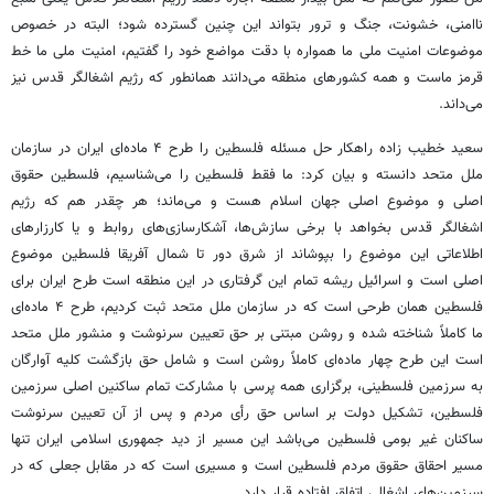
ناامنی، خشونت، جنگ و ترور بتواند این چنین گسترده شود؛ البته در خصوص
موضوعات امنیت ملی ما همواره با دقت مواضع خود را گفتیم، امنیت ملی ما خط
قرمز ماست و همه کشورهای منطقه می‌دانند همانطور که رژیم اشغالگر قدس نیز
می‌داند.
سعید خطیب زاده راهکار حل مسئله فلسطین را طرح ۴ ماده‌ای ایران در سازمان
ملل متحد دانسته و بیان کرد: ما فقط فلسطین را می‌شناسیم، فلسطین حقوق
اصلی و موضوع اصلی جهان اسلام هست و می‌ماند؛ هر چقدر هم که رژیم
اشغالگر قدس بخواهد با برخی سازش‌ها، آشکارسازی‌های روابط و یا کارزارهای
اطلاعاتی این موضوع را بپوشاند از شرق دور تا شمال آفریقا فلسطین موضوع
اصلی است و اسرائیل ریشه تمام این گرفتاری در این منطقه است طرح ایران برای
فلسطین همان طرحی است که در سازمان ملل متحد ثبت کردیم، طرح ۴ ماده‌ای
ما کاملاً شناخته شده و روشن مبتنی بر حق تعیین سرنوشت و منشور ملل متحد
است این طرح چهار ماده‌ای کاملاً روشن است و شامل حق بازگشت کلیه آوارگان
به سرزمین فلسطینی، برگزاری همه پرسی با مشارکت تمام ساکنین اصلی سرزمین
فلسطین، تشکیل دولت بر اساس حق رأی مردم و پس از آن تعیین سرنوشت
ساکنان غیر بومی فلسطین می‌باشد این مسیر از دید جمهوری اسلامی ایران تنها
مسیر احقاق حقوق مردم فلسطین است و مسیری است که در مقابل جعلی که در
سرزمین‌های اشغالی اتفاق افتاده قرار دارد.