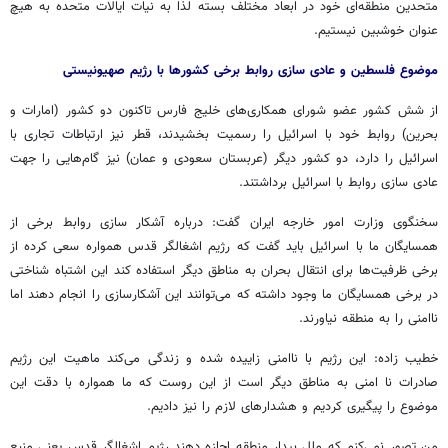
متحدین منطقه‌ای خود در ابعاد مختلف بسته لذا به نیات ایالات متحده به هیچ
عنوان خوشبین نیستیم.
موضوع فلسطین و عادی سازی روابط برخی کشورها با رژیم صهیونیستی
از شش کشور عضو شورای همکاری‌های خلیج فارس تاکنون دو کشور (امارات و
بحرین) روابط خود با اسرائیل را رسمیت بخشیدند، قطر نیز ارتباطات تجاری با
اسرائیل را دارد، دو کشور دیگر (عربستان سعودی و عمان) نیز گام‌هایی را جهت
عادی سازی روابط با اسرائیل برداشتند.
سخنگوی وزارت امور خارجه ایران گفت: درباره آشکار سازی روابط برخی از
همسایگان ما با اسرائیل باید گفت که رژیم اشغالگر قدس همواره سعی کرده از
برخی ظرفیت‌ها برای انتقال بحران به مناطق دیگر استفاده کند این اشتباه شناختی
در برخی همسایگان ما وجود داشته که می‌توانند این آشکارسازی را انجام دهند اما
ناامنی را به منطقه نیاورند.
خطیب زاده: این رژیم با ناامنی زاییده شده و زندگی می‌کند ماهیت این رژیم
صادرات نا امنی به مناطق دیگر است از این روست که ما همواره با دقت این
موضوع را پیگیری کردیم و هشدارهای لازم را نیز دادیم.
من تصور نمی‌کنم که ملل بیدار منطقه اجازه دهند رژیم اشغالگر قدس یعنی منبع