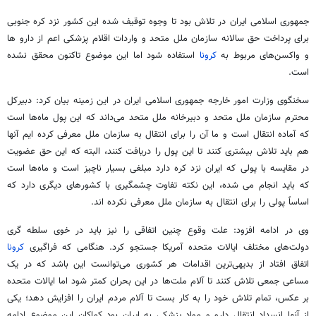
جمهوری اسلامی ایران در تلاش بود تا وجوه توقیف شده این کشور نزد کره جنوبی
برای پرداخت حق سالانه سازمان ملل متحد و واردات اقلام پزشکی اعم از دارو ها
و واکسن‌های مربوط به
کرونا
استفاده شود اما این موضوع تاکنون محقق نشده
است.
سخنگوی وزارت امور خارجه جمهوری اسلامی ایران در این زمینه بیان کرد: دبیرکل
محترم سازمان ملل متحد و دبیرخانه ملل متحد می‌داند که این پول ماه‌ها است
که آماده انتقال است و ما آن را برای انتقال به سازمان ملل معرفی کرده ایم آنها
هم باید تلاش بیشتری کنند تا این پول را دریافت کنند، البته که این حق عضویت
در مقایسه با پولی که ایران نزد کره دارد مبلغی بسیار ناچیز است و ماه‌ها است
که باید انجام می شده، این نکته تفاوت چشمگیری با کشورهای دیگری دارد که
اساساً پولی را برای انتقال به سازمان ملل معرفی نکرده اند.
وی در ادامه افزود: علت وقوع چنین اتفاقی را نیز باید در خوی سلطه گری
دولت‌های مختلف ایالات متحده آمریکا جستجو کرد. هنگامی که فراگیری
کرونا
اتفاق افتاد از بدیهی‌ترین اقدامات هر کشوری می‌توانست این باشد که در یک
مساعی جمعی تلاش کنند تا آلام ملت‌ها در این بحران کمتر شود اما ایالات متحده
بر عکس، تمام تلاش خود را به کار بست تا آلام مردم ایران را افزایش دهد؛ یکی
از آنها انسداد انتقال دارو و مواد پزشکی به ایران بود کماکان این موضوع ادامه