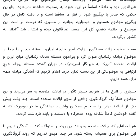
غیرقانونی بود و دادگاه اساساً در این حوزه به رسمیت شناخته نمی‌شود، بنابراین
حکمی که صادر یا پیگیری شود از نظر ما ساقط است و با دقت کامل در حال
پیگیری موضوع هستیم و امیدواریم بتوانیم از مسیری که درست تر است این
موضوع را خاتمه دهیم، کل این مسیر غیرقانونی بوده و ایشان باید آزادانه به
کشور بازگردند.
سعید خطیب زاده سخنگوی وزارت امور خارجه ایران، مسئله برجام را جدا از
موضوع مبادله زندانیان عنوان کرد و پیرامون مسئله مبادله زندانیان میان ایران و
ایالات متحده آمریکا به خبرنگار اسپوتنیک در تهران گفت: مسئله برجام هیچ
ارتباطی به موضوعاتی از این دست ندارد بارها اعلام کردیم که آمادگی مبادله همه
برای همه داریم.
بسیاری از اتباع ما در شرایط بسیار ناگوار در ایالات متحده به سر می‌برند و این
موضوع عملاً یک گروگانگیری واقعی از سوی ایالات متحده است. چند وقت پیش
یکی از اساتید ایرانی را به جرم همکاری واهی با نمایندگی ما در نیویورک که به
گفته خودشان کاملاً شفاف بوده، سحرگاه با دستبند و پابند بازداشت کردند.
هر لحظه‌ای که ایالات متحده بخواهد این روند را متوقف کند ما آمادگی داریم تا
این موضوع برای همیشه بسته شود، هر چند امیدی نداریم که روند گروگانگیری