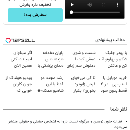
تخفیف داره بخرش
سفارش بده!
مطالب پیشنهادی
با پودر جلبک
شست و شوی
پایان دغدغه
اگر میخوای
شکم و پهلوتو آب
عمقی کبد با
هزینه های
ایمپلنت کنی
کن و مانکن
دمنوش سم زدای
دندان پزشکی با
همین الان
شو(تخفیف تا
گیاهی
پک سفید کننده
وقتشه | فقط با
خرید موبایل با
تا کی می‌خوای
رشد مجدد مو
ویدیو هولناک از
امشب)
خانگی
۲۵ میلیون
اسنپ پی | در ۴
قرص زانودرد
فقط با این
جوان کارتن
تومان!!!
قسط بدون سود
بخوری؟ یکبار
شامپو ممکنه🔥
خوابی که
و کارمزد!
اصولی درمانش
(تخفیف ویژه
میلیاردر شد.
کن
جام جهانی)
آموزش رایگان
نظر شما
نظرات حاوی توهین و هرگونه نسبت ناروا به اشخاص حقیقی و حقوقی منتشر
نمی‌شود.