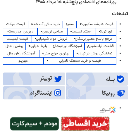
روزنامه‌های اقتصادی پنج‌شنبه ۱۵ مرداد ۱۴۰۵
تبلیغات
قیمت شیشه سکوریت
سفیر
خرید طلای آب شده
قیمت موکت
تور کربلا
استند تسلیت
مداحی اربعین
دوربین مداربسته
مرجع پاسخ معتبر پزشکان
فروش مواد شیمیایی
قیمت ایمپلنت
قطعات لباسشویی
آموزشگاه تیزهوشان
بلیط هواپیما
پرشین هتل
نمایندگی بوش در تهران
بهترین جراح بینی
آموزشگاه زبان ملل
قیمت و خرید سمعک نامرئی
مهرینو