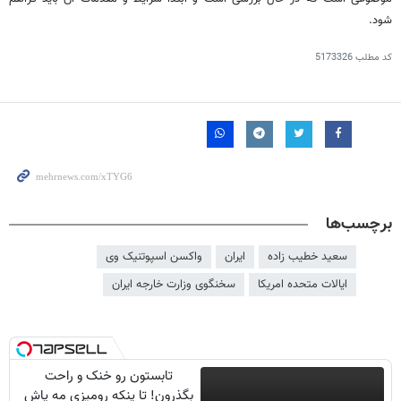
شود.
کد مطلب
5173326
برچسب‌ها
سعید خطیب زاده
ایران
واکسن اسپوتنیک وی
ایالات متحده امریکا
سخنگوی وزارت خارجه ایران
تابستون رو خنک و راحت
بگذرون! تا پنکه رومیزی مه پاش