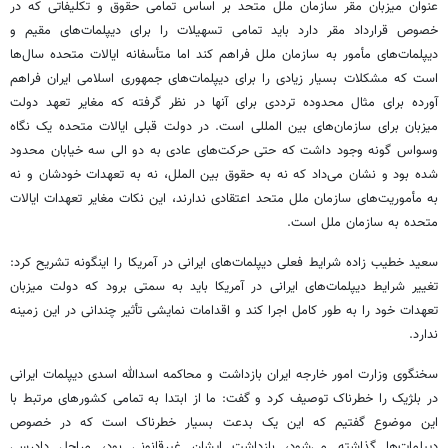
عنوان میزبان مقر سازمان ملل متحد بر اساس تمامی حقوق و تکلیفاتی که در
خصوص قرارداد مقر دارد باید تمامی تسهیلات را برای دیپلمات‌های مقیم و
دیپلمات‌های مأمور به سازمان ملل فراهم کند اما متأسفانه ایالات متحده سال‌ها
است که مشکلات بسیار زیادی را برای دیپلمات‌های جمهوری اسلامی ایران فراهم
آورده برای مثال محدوده ترددی برای آنها در نظر گرفته که مغایر تعهد دولت
میزبان برای سازمان‌های بین المللی است. در دولت قبلی ایالات متحده یک نگاه
وسواس گونه وجود داشت که حتی حرکت‌های عادی به دو الی سه خیابان محدود
شده بود و نشان می‌داد که نه به حقوق بین الملل، نه به تعهدات خودشان و نه
به مأموریت‌های سازمان ملل متحد اعتقادی ندارند، این نکات مغایر تعهدات ایالات
متحده به سازمان ملل است.
سعید خطیب زاده شرایط فعلی دیپلمات‌های ایرانی در آمریکا را اینگونه تشریح کرد:
تغییر شرایط دیپلمات‌های ایرانی در آمریکا باید به سمتی برود که دولت میزبان
تعهدات خود را به طور کامل اجرا کند و اقدامات نمایشی تأثیر چندانی در این زمینه
ندارد.
سخنگوی وزارت امور خارجه ایران بازداشت و محاکمه اسدالله اسدی دیپلمات ایرانی
در بلژیک را خطرناک توصیف کرد و گفت: ما از ابتدا به تمامی کشورهای مرتبط با
این موضوع گفتیم که این یک بدعت بسیار خطرناک است که در خصوص
دیپلمات‌ها گذاشته می‌شود، بازداشت ایشان غیرقانونی بود، مراحل دادرسی