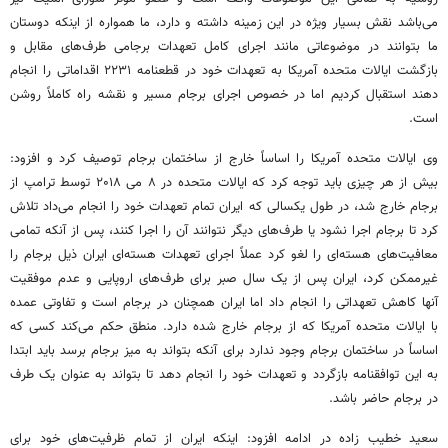
می‌باشد نقش بسیار ویژه در این زمینه داشته و دارد، ما همواره از اینکه دوستان
ما بتوانند در موضوعاتی مانند اجرای کامل تعهدات برجامی طرف‌های مقابل و
بازگشت ایالات متحده آمریکا به تعهدات خود در قطعنامه ۲۲۳۱ اقداماتی را انجام
دهند استقبال کردیم اما در خصوص اجرای برجام مسیر و نقشه راه کاملاً روشن
است.
وی ایالات متحده آمریکا را اساساً خارج از ساختمان برجام توصیف کرد و افزود:
بیش از هر چیزی باید توجه کرد که ایالات متحده در ۸ می ۲۰۱۸ توسط ترامپ از
برجام خارج شد، در طول یکسالی که ایران تمام تعهدات خود را انجام می‌داد تلاش
کرد تا برجام اجرا نشود یا طرف‌های دیگر نتوانند آن را اجرا کنند، پس از آنکه تمامی
معافیت‌های هسته‌ای را لغو کرد عملاً اجرای تعهدات هسته‌ای ایران ذیل برجام را
غیرممکن کرد، ایران پس از یک سال صبر برای طرف‌های اروپایی و عدم موفقیت
آنها کاهش تعهداتی را انجام داد اما ایران همچنان در برجام است و تفاوتی عمده
با ایالات متحده آمریکا که از برجام خارج شده دارد. منطق حکم می‌کند کسی که
اساساً در ساختمان برجام وجود ندارد برای آنکه بتواند به میز برجام برسد باید ابتدا
به این توافقنامه بازگردد و تعهدات خود را انجام دهد تا بتواند به عنوان یک طرف
در برجام حاضر باشد.
سعید خطیب زاده در ادامه افزود: اینکه ایران از تمام ظرفیت‌های خود برای