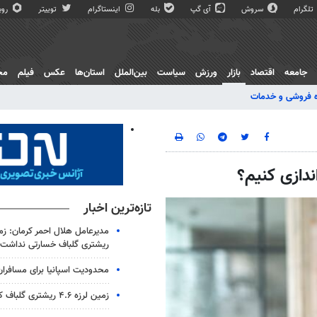
تلگرام
سروش
آی گپ
بله
اینستاگرام
توییتر
روبی
جامعه
اقتصاد
بازار
ورزش
سیاست
بین‌الملل
استان‌ها
عکس
فیلم
مج
 فروشی و خدمات
ندازی کنیم؟
تازه‌ترین اخبار
ریشتری گلباف خسارتی نداشت
محدودیت اسپانیا برای مسافران ا
زمین لرزه ۴.۶ ریشتری گلباف کرمان را لرزاند