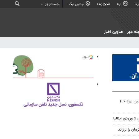
نتایج زنده
کا
ایتا
جداول لیگ
له مهر
عناوین اخبار
مدیرعامل هلال احمر کرمان: زمین لرزه ۴.۶
ز ورودی ایتالیا