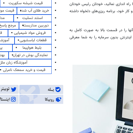
قیمت شیشه سکوریت
راه اندازی
نمائید
، خودتان
رئیس
خودتان
خرید طلای آب شده
قیمت مو
هستید و هیچ کارفرمایی نخواهید داشت. شما می‌توانید برای خود و یا کسب و کار خود، برنامه ریزی‎‌های دلخواه داشته
استند تسلیت
مدا
دوربین مداربسته
مرجع پاسخ 
آنها را در قسمت بالا به صورت کامل به
فروش مواد شیمیایی
قی
ینترنتی بدون سرمایه را به شما معرفی
قطعات لباسشویی
آموزشگ
بلیط هواپیما
پر
نمایندگی بوش در تهران
بهت
آموزشگاه زبان ملل
قیمت و خرید سمعک نامرئی