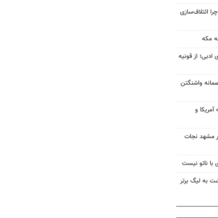
را ائتلاف‌سازی
ه مکه
 ادبی؛ از قونیه
صمانه واشنگتن
آمریکا و
در مشهد نجات
 با ناتو نیست
گشت به لیگ برتر