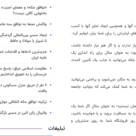
«توافق مکه» و معمای امنیت؛ چ
به‌تنهایی کافی نیست؟
واکنش صنعا به توافق سه جانب
 آنها و همچنین ایجاد تمایز آنها با کسب
 اینترنتی را برای شما بیان خوایم کرد:
ایجاد مسیر بین‌المللی گردشگری
تا شیراز با مولانا و حافظ
 ندارند و یا اگر هم نیاز داشته باشند،
جدیدترین ادعاها و اقدامات خ
ود؛ به عنوان مثال برای راه اندازی یک
علیه ایران
 بلکه می‌توانید با جذب یک
تأمین
کننده،
مقاومت اسلامی عراق: پاسخ به 
عربستان را به تعویق انداختیم
ود به مکان نمی‌شوید و
براحتی
می‌توانید
۶ نفر از حریق منزل مسکونی 
 به شما کمک می‌کند که بتوانید جامعه
یافتند
ترکیه: توافق مکه ائتلافی موازی
ان نیستید؛ به عنوان مثال اگر شما یک
والیبال زنان البرز در مسیر باز
 به مسافرت بروید و یا خوابیده باشید،
قف نخواهد شد و در ۲۴ ساعت شبانه روز فروشگاه شما به روی مشتریان و
تبلیغات