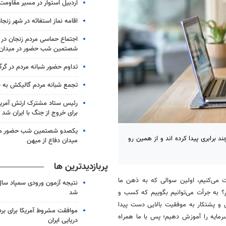
اردبیل استوار در مسیر مقاومت
اقامه نماز استغاثه در شهر زنجا
اجتماع حماسی مردم زنجان در 
شصتمین شب حضور در میدان
تداوم حضور شبانه مردم در گرگ
تجمع شبانه مردم گالیکش به شب ۱۶۰
رئیس ستاد مشترک ارتش آمریکا
برای خروج از جنگ با ایران شد
یکصدو شصتمین شب حضور مرد
د برابری پیدا کرده اند و از همین رو
میدان دفاع از میهن
پربازدیدترین ها
 می‌کنیم، اولین سوالی که به ذهن ما
شد
م؟ به
جرأت
می‌توانیم بگوییم که کسب و
اش و پشتکار به موفقیت بالایی دست پیدا
موافقت مشروط آمریکا برای بر
سرمایه را آموزش دهیم؛ پس با ما همراه
دریایی ایران