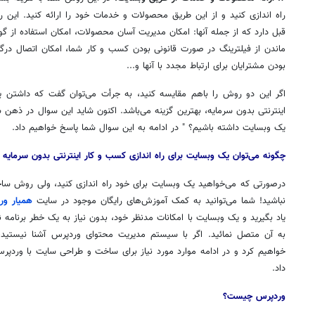
راه اندازی کنید و از این طریق محصولات و خدمات خود را
ارائه
کنید. این ر
قبل دارد که از جمله آنها: امکان مدیریت آسان محصولات، امکان استفاده از
ماندن از فیلترینگ در صورت قانونی بودن کسب و کار شما، امکان اتصال درگا
بودن
مشترایان
برای ارتباط مجدد با آنها و...
اگر این دو روش را باهم مقایسه کنید، به
جرأت
می‌توان گفت که داشتن 
اینترنتی بدون سرمایه، بهترین گزینه می‌باشد. اکنون شاید این سوال در ذهن شم
یک
وبسایت
داشته باشیم؟ " در ادامه به این سوال شما پاسخ خواهیم داد.
چگونه می‌توان یک
وبسایت
برای راه اندازی کسب و کار اینترنتی بدون سرمایه
درصورتی
که می‌خواهید یک
وبسایت
برای خود راه اندازی کنید، ولی روش س
نباشید! شما می‌توانید به کمک آموزش‌های رایگان موجود در سایت
همیار
ور
یاد بگیرید و یک
وبسایت
با امکانات مدنظر خود، بدون نیاز به یک خطر برنامه ن
به آن متصل
نمائید
. اگر با سیستم مدیریت محتوای
وردپرس
آشنا نیستید،
خواهیم کرد و در ادامه موارد مورد نیاز برای ساخت و طراحی سایت با
وردپر
داد.
وردپرس
چیست؟