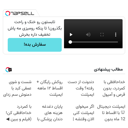
تابستون رو خنک و راحت
بگذرون! تا پنکه رومیزی مه پاش
تخفیف داره بخرش
سفارش بده!
مطالب پیشنهادی
خداحافظی با
دندونت از دست
روکش رایگان +
شست و شوی
کمردرد، بدون
رفته؟ وقت
اقساط ۱۲ ماهه
عمقی کبد با
قرص و آمپول
ایمپلنت
ایمپلنت
دمنوش سم زدای
دیجیتاله
گیاهی
ایمپلنت دیجیتال
اگر میخوای
پایان دغدغه
با کمردرد
🦷 با اقساط تا
ایمپلنت کنی
هزینه های
خداحافظی کن!
12 ماه بدون
الان وقتشه |
دندان پزشکی با
(فیلم و ببین ◀
سود و ضامن ✅
فقط با ۲۵
پک سفید کننده
پرسش‌نامه رو