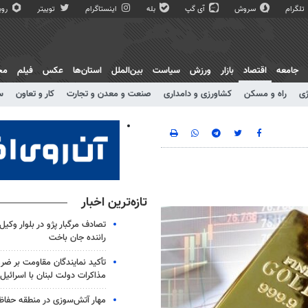
تلگرام
سروش
آی گپ
بله
اینستاگرام
توییتر
روبی
جامعه
اقتصاد
بازار
ورزش
سیاست
بین‌الملل
استان‌ها
عکس
فیلم
مج
ژی
راه و مسکن
کشاورزی و دامداری
صنعت و معدن و تجارت
کار و تعاون
س
تازه‌ترین اخبار
تصادف مرگبار پژو در بلوار وکیل‌
راننده جان باخت
تأکید نمایندگان مقاومت بر ض
مذاکرات دولت لبنان با اسرائیل
مهار آتش‌سوزی در منطقه حفاظ