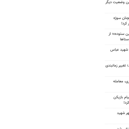
ین وضعیت دیگر
چنان سوژه
کرد!
 ستوده»؛ از
ستاها
 شهید عباس
 تغییر زمانبندی
ی، معامله
ام بازیکن
رد!
هر شهید
نتفی شد