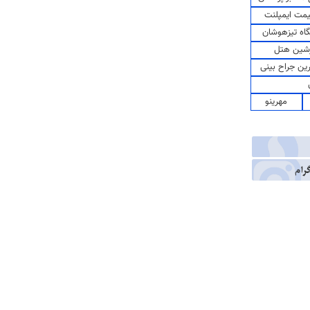
مت ایمپلنت
اه تیزهوشان
شین هتل
رین جراح بینی
مهرینو