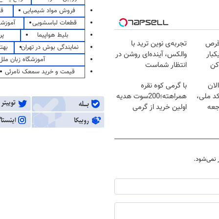
فروش مواد شیمیایی
قی
قطعات لباسشویی
آموزشگ
بلیط هواپیما
پر
قرص
تجربه‌ی نوین ترید با
نمایندگی بوش در تهران
بهت
کبار
والکس، آینده‌ای روشن در
آموزشگاه زبان ملل
کن
انتظار شماست
قیمت و خرید سمعک نامرئی
لان
با گرمی کوه نقره
کد ملی،
همراهته؛200سوت هدیه
جعه
اولین خرید از گرمی
نمی‌شود.