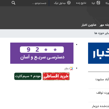
نتایج زنده
کا
ایتا
جداول لیگ
له مهر
عناوین اخبار
ایر حوزه ها
آباد مشهد؛
رورت توقف
ت‌شده دیزمار