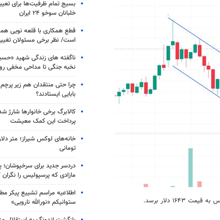
بسیج تمام ظرفیت‌ها برای تعی
خلبانان سوخو ۲۴ ایران
قطع همکاری با قلعه نویی هم
است/ نظر برخی مسئولان تغییر 
ناگفته های زندگی شهید «حسین
نخبه جنگی تا مداحی مخفی رو
چرا حتی منتقدان هم زیر پرچم
بابایی ایستادند؟
کالابرگ برخی خانوارها شارژ شد؛
پرداخت این کمک معیشت
خانه‌های لوکس شیراز؛ متر دلار
تومانی
دردسر جدید برای سرخپوشان؛ پی
مازادی که پرسپولیس را نگران ک
اطلاعیه مراسم تشییع پیکر مط
۱۶۴ دلار برسد.
ستوانیکم «نورالله نارویی»
بازگشت اندونگ به استقلال م