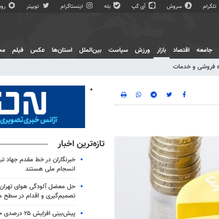
تلگرام
سروش
آی گپ
بله
اینستاگرام
توییتر
روبی
جامعه
اقتصاد
بازار
ورزش
سیاست
بین‌الملل
استان‌ها
عکس
فیلم
مج
 فروشی و خدمات
تازه‌ترین اخبار
خبرنگاران در خط مقدم جهاد تب
انسجام ملی هستند
حل معضل آلودگی هوای تهران ن
تصمیم‌گیری و اقدام در سطح 
پیش‌بینی افزایش 