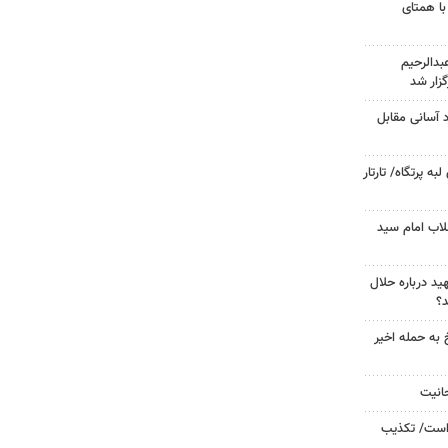
با همتای
دالرحیم
زار شد
د آسانی مقابل
 پرتگاه/ تارتار
لاب امام سید
د درباره حلال
د؟
 به حمله اخیر
حانیت
 است/ تکذیب