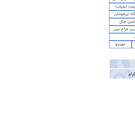
مت ایمپلنت
اه تیزهوشان
شین هتل
رین جراح بینی
مهرینو