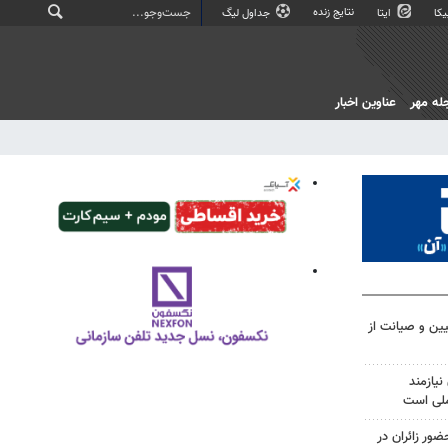
نتایج زنده
کا
ایتا
جداول لیگ
له مهر
عناوین اخبار
یین و صیانت از
یازمند
ملی است
۲۵ درصدی حضور زائران در