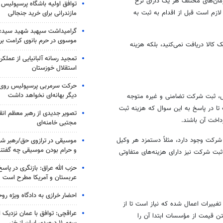
ازمان‌های مختلف هر یک دارای نرخ
توافق اولیه باشگاه پرسپولیس 
لازم است قبل از اقدام به ثبت به
مازندرانی برای خرید جنجالی
گرامیداشت سپهبد شهید سیدعب
موسوی در حرم بانوی کرامت برگ
 کالا دریافت نمی‌کنید، بلکه هزینه
تمجید رسانه آلبانیایی از عملکر
استقلال خوزستان
حرکت سرمربی پرسپولیس روی لبه
دیگر بهانه‌ای نخواهد داشت
 ثبت شرکت تضامنی و غیره متوجه
تا در پاسخ به این سوال که هزینه ثبت
تصویر جدیدی از رهبر معظم انق
داخت آن باشند.
مجتبی خامنه‌ای
رکت وجود دارد، مثلاً دستمزد هر وکیل
موسیقی در ترازوی حق/رهبر شهی
و حرام بودن موسیقی چه گفتن
ثبت شرکت نیز دارای هزینه‌های متفاوتی
حزب الله عراق: بازنگری در پاسخ
عربستان و آمریکا مطرح است
احضار خرازی به دادگاه ویژه رو
ر ساله با تغییراتی همراه است که در سال ۱۴۰۱ نیز این تغییرات اعمال شده که نیاز است تا از
عراقچی: توافق با عمان نزدیک
ن قیمت از مؤسسات ابتدا آن را
سهم ۱۱ درصدی ایران از خزر