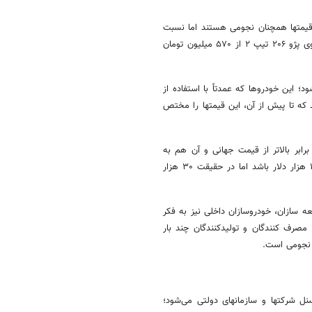
یمتها
همچنان نجومی هستند اما نسبت
به دوره اوج، افت تا حدود ۲۰ درصدی را تجربه کردند؛ به عنوان نمونه خودروی پژو ۲۰۶ تیپ ۲ از ۵۷۰ میلیون تومان
د؛ این خودروها که عمدتاً با استفاده از
 که تا پیش از آن، این
قیمتها
را مختص
طور که فعالان بازار خودرو می‌گویند، مونتاژکاران خودروهای خود را ۲ تا ۴ برابر بالاتر از قیمت جهانی و آن هم به
صورت ۴ تا ۵ ماهه می‌فروشند؛ به عنوان مثال اگرچه قیمت خودرو شاید ۱۵ هزار دلار باشد اما در حقیقت ۳۰ هزار
 سازان، خودروسازان داخلی نیز به فکر
ت مصرف کنندگان و تولیدکنندگان چند بار
نجومی است.
سنل
شرکتها
و
سازمانهای
دولتی می‌شود؛