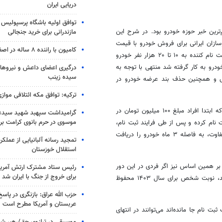
دریایی ایران
توافق اولیه باشگاه پرسپولیس 
ین خبر حوزه خودرو بود. در شرح این
مازندرانی برای خرید جنجالی
 خودرو (خودروسازان ایرانی برای فروش خودرو با قیمت
کامیون با راننده ۸ ساله در اصفهان توقیف شد
کارخانه، پس از ثبت نام از متقاضیان هر بار از بین میانگین ۵ میلیون نفر ثبت نام کننده به ۱۰ تا ۲۰ هزار نفر خودرو
ودرو به کار گرفته شد منتهی با توجه به
درگیری اعضای داعش و نیروهای
سیده زینب
س و همچنین حذف بند عرضه خودرو در
ترکیه: توافق مکه ائتلافی موازی
اسفند ۱۴۰۱ برای اولین بار از سیستم نوبت دهی استفاده شد؛ به این شکل که ابتدا افراد مبلغ ۱۰۰ میلیون تومان در
گرامیداشت سپهبد شهید سیدعب
موسوی در حرم بانوی کرامت برگ
 نام کرده و پس از طی فرایند ثبت نام،
فاوت
، به فاصله ۳ ماه خودرو را دریافت
تمجید رسانه آلبانیایی از عملکر
استقلال خوزستان
بر همین اساس نیز اگر فردی در این دور
رئیس ستاد مشترک ارتش آمریکا
برای خروج از جنگ با ایران شد
انجام می‌شود نتوانست خودرو دریافت کند، نوبت شخص برای سال ۱۴۰۳ محفوظ
حزب الله عراق: بازنگری در پاسخ
عربستان و آمریکا مطرح است
 نام جا مانده‌اند می‌توانند در انتهای
موسیقی در ترازوی حق/رهبر شهی