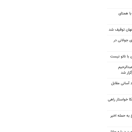
با همتای
 جولانی در
 با ناتو نیست
دالرحیم
زار شد
د آسانی مقابل
 خواستار راهی
 به حمله اخیر
د درباره حلال