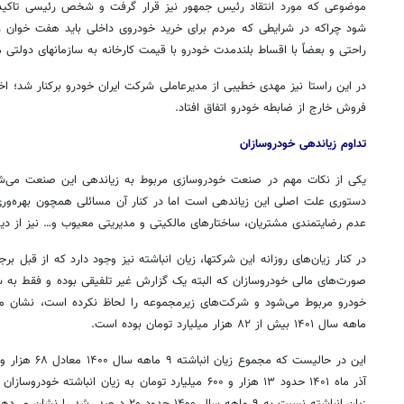
موضوعی که مورد انتقاد رئیس جمهور نیز قرار گرفت و شخص رئیسی تاکید کر
شود چراکه در شرایطی که مردم برای خرید خودروی داخلی باید هفت خوان 
راحتی و بعضاً با اقساط بلندمدت خودرو با قیمت کارخانه به
سازمانهای
دولتی می
در این راستا نیز مهدی خطیبی از مدیرعاملی شرکت ایران خودرو برکنار شد؛ اخ
فروش خارج از ضابطه خودرو اتفاق افتاد.
تداوم
زیاندهی
خودروسازان
یکی از نکات مهم در صنعت خودروسازی مربوط به
زیاندهی
این صنعت می‌شود
دستوری علت اصلی این
زیاندهی
است اما در کنار آن مسائلی همچون بهره‌وری
عدم رضایتمندی مشتریان، ساختارهای مالکیتی و مدیریتی معیوب و… نیز از دی
در کنار زیان‌های روزانه این
شرکتها
، زیان انباشته نیز وجود دارد که از قبل 
صورت‌های مالی خودروسازان که البته یک گزارش غیر تلفیقی بوده و فقط به س
ماهه سال ۱۴۰۱ بیش از ۸۲ هزار میلیارد تومان بوده است.
آذر ماه ۱۴۰۱ حدود ۱۳ هزار و ۶۰۰ میلیارد تومان به زیان ان
زیان انباشته نسبت به ۹ ماهه سال ۱۴۰۰ حدود ۲۰ درصد رشد را نشان می‌دهد.