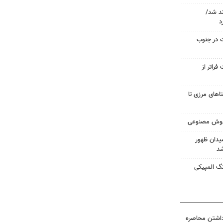
ند شد/
د
فات در جنوب
راتر از
اهای مرزی تا
 هوش مصنوعی
یدان ظهور
شد
نگ المپیکی
داشتن محاصره