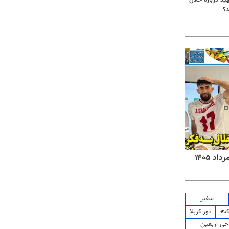
د؟
روزنامه‌های صبح شنبه ۱۷ مرداد ۱۴۰۵
روزنام
سفیر
کت
تور کربلا
حی اربعین