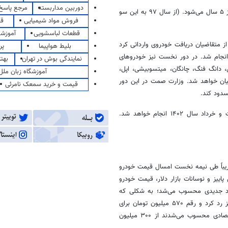
دوربین مداربسته
مرجع پاسخ 
همچنین یکی دیگر از اخبار مهم در این حوزه مربوط به آزادسازی واردات پس از ۵ سال می‌شود. (از سال ۹۷ به این سو
فروش مواد شیمیایی
قی
قطعات لباسشویی
آموزشگ
ز متقاضیان دریافت خودروی وارداتی کرد
بلیط هواپیما
پر
ننده، بین ۳۴ هزار نفر قرعه کشی انجام شد. در دور نخست نیز خودروهای
نمایندگی بوش در تهران
بهت
ی، دانگ
فنگ
، چانگان، میتسوبیشی، اپل،
آموزشگاه زبان ملل
یان خواهد شد. وزارت
صمت
در این دور
قیمت و خرید سمعک نامرئی
تاکید کرده انبوه واردات خودرو از اردیبهشت و خرداد سال ۱۴۰۲ انجام خواهد شد.
یباً طی نیمه نخست امسال قیمت خودرو
پاییز و نوسانات بازار دلار، قیمت خودرو
کورد جدیدی محسوب می‌شد؛ به شکلی که
شاهد بودیم قیمت خودروی پژو ۲۰۶ تیپ ۲ مرزهای ۵۰۰ میلیون تومان را نیز رد کرد و رقم ۵۷۰ میلیون تومان برای
نیز که محصولات اقتصادی محسوب می‌شدند از ۳۰۰ میلیون