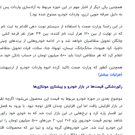
به دلیل صرفه
جویی
ارزی، واردات خودرو ممنوع شده بود.)
در این راستا وزارت
صمت
با استفاده از سیستم نوبت دهی اقدام به ثبت نام ا
که در نهایت از بین ۱۲۰ هزار ثبت نام ک
چانگان تحویل متقاضیان خواهد شد و در ادامه خودروهایی از برندهای چین
داچیا
، کیا، هیوندا،
سانگ‌یانگ
، نیسان، تویوتا،
جتا
،
سئات
، فیات تحویل متقاض
اعلام کرد که هر متقاضی ابتدا باید ۵۰۰ میلیون تومان در حساب بانکی خود مسدود کند.
همچنین آنطور که وزارت
صمت
(
جزئیات بیشتر
)
رکوردشکنی قیمت‌ها در بازار خودرو و پیشتازی مونتاژی‌ها
موضوع بعدی در حوزه خودرو مربوط به قیمت این محصول می‌شود؛ اگرچه تقر
در بازار افزایش یافت اما این افزایش چندان قابل توجه نبود. با ورود به فصل 
نیز افسار پاره کرد و نرخ‌هایی در این بازار ثبت شد که به خودی خود ر
این خودرو ثبت شد. حتی خودروهای گروه پراید و
تیبا
تومان عبور کرده و به سقف ۳۷۰ میلیون تومان نیز رسیدند.