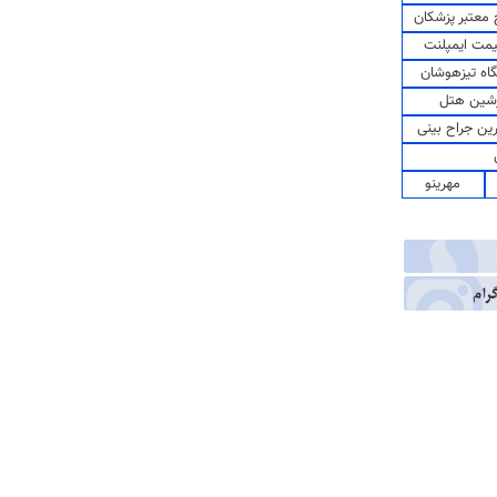
معتبر پزشکان
مت ایمپلنت
اه تیزهوشان
شین هتل
رین جراح بینی
مهرینو