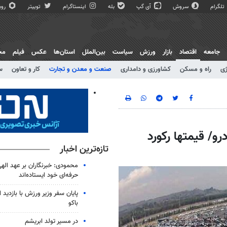
تلگرام
سروش
آی گپ
بله
اینستاگرام
توییتر
روبی
جامعه
اقتصاد
بازار
ورزش
سیاست
بین‌الملل
استان‌ها
عکس
فیلم
مج
ژی
راه و مسکن
کشاورزی و دامداری
صنعت و معدن و تجارت
کار و تعاون
س
و/ قیمتها رکورد
تازه‌ترین اخبار
محمودی: خبرنگاران بر عهد اله
حرفه‌ای خود ایستاده‌اند
پایان سفر وزیر ورزش با بازدید ا
باکو
در مسیر تولد ابریشم