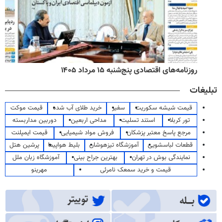
روزنامه‌های اقتصادی پنج‌شنبه ۱۵ مرداد ۱۴۰۵
تبلیغات
قیمت شیشه سکوریت
سفیر
خرید طلای آب شده
قیمت موکت
تور کربلا
استند تسلیت
مداحی اربعین
دوربین مداربسته
مرجع پاسخ معتبر پزشکان
فروش مواد شیمیایی
قیمت ایمپلنت
قطعات لباسشویی
آموزشگاه تیزهوشان
بلیط هواپیما
پرشین هتل
نمایندگی بوش در تهران
بهترین جراح بینی
آموزشگاه زبان ملل
قیمت و خرید سمعک نامرئی
مهرینو