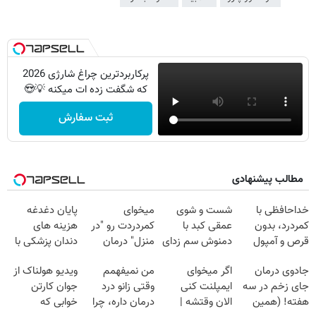
پرکاربردترین چراغ شارژی 2026
که شگفت زده ات میکنه 💡😍
ثبت سفارش
مطالب پیشنهادی
خداحافظی با
شست و شوی
میخوای
پایان دغدغه
کمردرد، بدون
عمقی کبد با
کمردردت رو "در
هزینه های
قرص و آمپول
دمنوش سم زدای
منزل" درمان
دندان پزشکی با
گیاهی
کنی؟ (◂فیلم +
پک سفید کننده
جادوی درمان
اگر میخوای
من نمیفهمم
ویدیو هولناک از
◂پرسش‌نامه)
خانگی
جای زخم در سه
ایمپلنت کنی
وقتی زانو درد
جوان کارتن
هفته! (همین
الان وقتشه |
درمان داره، چرا
خوابی که