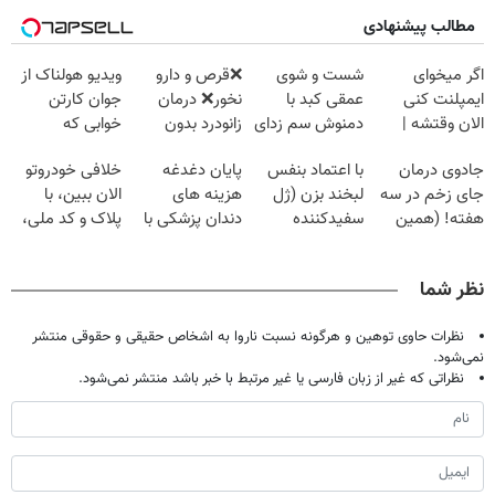
مطالب پیشنهادی
اگر میخوای
شست و شوی
❌قرص‌ و دارو
ویدیو هولناک از
ایمپلنت کنی
عمقی کبد با
نخور❌ درمان
جوان کارتن
الان وقتشه |
دمنوش سم زدای
زانودرد بدون
خوابی که
فقط با ۲۵
گیاهی
قرص
میلیاردر شد.
جادوی درمان
با اعتماد بنفس
پایان دغدغه
خلافی خودروتو
میلیون تومان!!!
آموزش رایگان
جای زخم در سه
لبخند بزن (ژل
هزینه های
الان ببین، با
هفته! (همین
سفیدکننده
دندان پزشکی با
پلاک و کد ملی،
حالا رایگان
دندان40%تخفیف)
پک سفید کننده
بدون نیاز به
صحبت کنید)
خانگی
مراجعه حضوری
نظر شما
نظرات حاوی توهین و هرگونه نسبت ناروا به اشخاص حقیقی و حقوقی منتشر
نمی‌شود.
نظراتی که غیر از زبان فارسی یا غیر مرتبط با خبر باشد منتشر نمی‌شود.