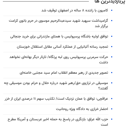
پربازدیدترین ها
کامیون با راننده ۸ ساله در اصفهان توقیف شد
گرامیداشت سپهبد شهید سیدعبدالرحیم موسوی در حرم بانوی کرامت
برگزار شد
توافق اولیه باشگاه پرسپولیس با همتای مازندرانی برای خرید جنجالی
تمجید رسانه آلبانیایی از عملکرد آسانی مقابل استقلال خوزستان
حرکت سرمربی پرسپولیس روی لبه پرتگاه/ تارتار دیگر بهانه‌ای نخواهد
داشت
تصویر جدیدی از رهبر معظم انقلاب امام سید مجتبی خامنه‌ای
موسیقی در ترازوی حق/رهبر شهید درباره حلال و حرام بودن موسیقی چه
گفتند؟
عراقچی: توافق با عمان نزدیک است/ تکذیب سهم ۱۱ درصدی ایران از خزر
احضار خرازی به دادگاه ویژه روحانیت
حزب الله عراق: بازنگری در پاسخ به حمله اخیر عربستان و آمریکا مطرح
است