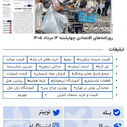
روزنامه‌های اقتصادی چهارشنبه ۱۴ مرداد ۱۴۰۵
تبلیغات
قیمت شیشه سکوریت
سفیر
خرید طلای آب شده
قیمت موکت
تور کربلا
استند تسلیت
مداحی اربعین
دوربین مداربسته
مرجع پاسخ معتبر پزشکان
فروش مواد شیمیایی
قیمت ایمپلنت
قطعات لباسشویی
آموزشگاه تیزهوشان
بلیط هواپیما
پرشین هتل
نمایندگی بوش در تهران
بهترین جراح بینی
آموزشگاه زبان ملل
قیمت و خرید سمعک نامرئی
مهرینو