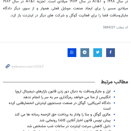
در سال ۱۹۹۸ و AT&T در سال ۱۹۷۴ میلادی است. تجزیه AT&T در سال ۱۹۸۲
میلادی مسیر را برای ایجاد صنعت موبایل فعلی هموار و از سوی دیگر دادگاه
مایکروسافت فضا را برای فعالیت گوگل و شرکت های دیگر در اینترنت باز کرد.
کد مطلب
5884257
مطالب مرتبط
اپل و مایکروسافت به دنبال دور زدن قانون بازارهای دیجیتال اروپا
انگلیس از متا می خواهد رمزگذاری سر به سر را انجام ندهد
دادگاه آمریکایی: گوگل در صنعت جستجوی اینترنتی انحصارطلبی کرده
است
مالزی گوگل و متا را وادار به پرداخت حق الزحمه رسانه ها می کند
پیش نویس قانون اخبار آنلاین کانادا رونمایی شد
دلیل کاهش سرعت اینترنت در ساعات شب مشخص شد