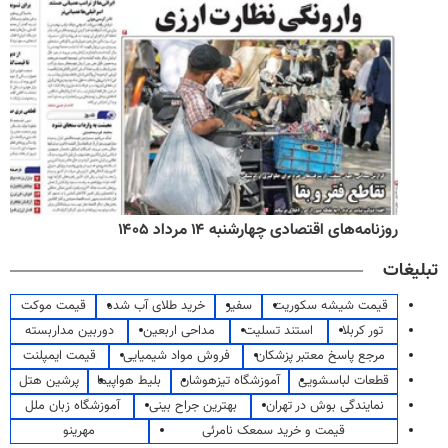
روزنامه‌های اقتصادی چهارشنبه ۱۴ مرداد ۱۴۰۵
تبلیغات
قیمت شیشه سکوریت
سفیر
خرید طلای آب شده
قیمت موکت
تور کربلا
استند تسلیت
مداحی اربعین
دوربین مداربسته
مرجع پاسخ معتبر پزشکان
فروش مواد شیمیایی
قیمت ایمپلنت
قطعات لباسشویی
آموزشگاه تیزهوشان
بلیط هواپیما
پرشین هتل
نمایندگی بوش در تهران
بهترین جراح بینی
آموزشگاه زبان ملل
قیمت و خرید سمعک نامرئی
مهرینو