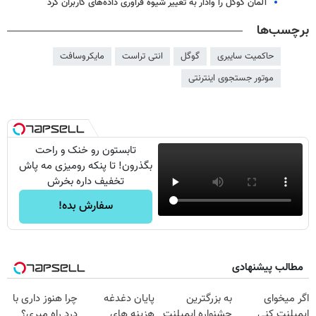
آلمان گوگل را وادار به تغییر شیوه فراوری داده‌های کاربران کرد
برچسب‌ها
حاکمیت سایبری
گوگل
انتی تراست
مایکروسافت
موتور جستجوی اینترنتی
تابستون رو خنک و راحت
بگذرون! تا پنکه رومیزی مه پاش
تخفیف داره بخرش
سفارش بده!
مطالب پیشنهادی
اگر میخوای
به بزرگترین
پایان دغدغه
چرا هنوز داری با
ایمپلنت کنی
جشنواره ایمپلنت
هزینه های
درد راه میری؟