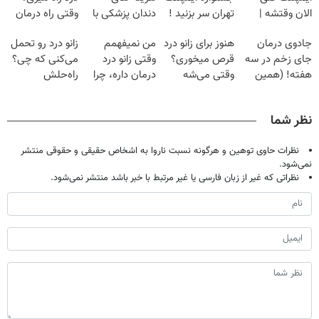
الان وقتشه |
تهران سر بزنید !
دندان پزشکی با
وقتی راه درمان
فقط با ۲۵
| فقط ۲۵
پک سفید کننده
جلو پاته!
جادوی درمان
هنوز برای زانو درد
من نمیفهمم
زانو درد رو تحمل
میلیون تومان!!!
میلیون !
خانگی
جای زخم در سه
قرص میخوری؟
وقتی زانو درد
می‌کنی که چی؟
هفته! (همین
وقتی می‌شه
درمان داره، چرا
راه‌حلش
حالا رایگان
بدون عمل
دردش رو داری
همین‌جاست!
صحبت کنید)
درمانش کرد؟؟؟؟
تحمل میکنی؟❗
نظر شما
نظرات حاوی توهین و هرگونه نسبت ناروا به اشخاص حقیقی و حقوقی منتشر
نمی‌شود.
نظراتی که غیر از زبان فارسی یا غیر مرتبط با خبر باشد منتشر نمی‌شود.