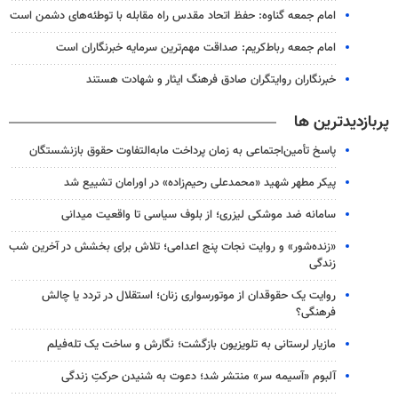
امام جمعه گناوه: حفظ اتحاد مقدس راه مقابله با توطئه‌های دشمن است
امام جمعه رباط‌کریم: صداقت مهم‌ترین سرمایه خبرنگاران است
خبرنگاران روایتگران صادق فرهنگ ایثار و شهادت هستند
پربازدیدترین ها
پاسخ تأمین‌اجتماعی به زمان پرداخت مابه‌التفاوت حقوق بازنشستگان
پیکر مطهر شهید «محمدعلی رحیم‌زاده» در اورامان تشییع شد
سامانه ضد موشکی لیزری؛ از بلوف سیاسی تا واقعیت میدانی
«زنده‌شور» و روایت نجات پنج اعدامی؛ تلاش برای بخشش در آخرین شب
زندگی
روایت یک حقوقدان از موتورسواری زنان؛ استقلال در تردد یا چالش
فرهنگی؟
مازیار لرستانی به تلویزیون بازگشت؛ نگارش و ساخت یک تله‌فیلم
آلبوم «آسیمه سر» منتشر شد؛ دعوت به شنیدن حرکتِ زندگی