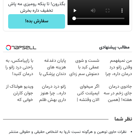
بگذرون! تا پنکه رومیزی مه پاش
تخفیف داره بخرش
سفارش بده!
مطالب پیشنهادی
من نمیفهمم
شست و شوی
پایان دغدغه
با زاپیامکس، به
وقتی زانو درد
عمقی کبد با
هزینه های
راحتی درد زانو را
درمان داره، چرا
دمنوش سم زدای
دندان پزشکی با
درمان کنید!
دردش رو داری
گیاهی
پک سفید کننده
جادوی درمان
اگر میخوای
زانو درد درمان
ویدیو هولناک از
تحمل میکنی؟❗
خانگی
جای زخم در سه
ایمپلنت کنی
داره… چرا هنوز
جوان کارتن
هفته! (همین
الان وقتشه |
داری بهش ظلم
خوابی که
حالا رایگان
فقط با ۲۵
می‌کنی؟
میلیاردر شد.
صحبت کنید)
میلیون تومان!!!
آموزش رایگان
نظر شما
نظرات حاوی توهین و هرگونه نسبت ناروا به اشخاص حقیقی و حقوقی منتشر