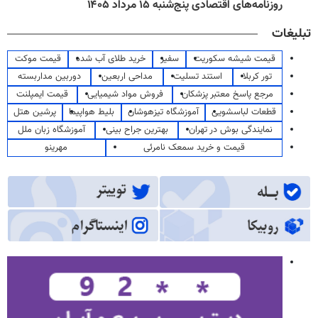
روزنامه‌های اقتصادی پنج‌شنبه ۱۵ مرداد ۱۴۰۵
تبلیغات
قیمت شیشه سکوریت
سفیر
خرید طلای آب شده
قیمت موکت
تور کربلا
استند تسلیت
مداحی اربعین
دوربین مداربسته
مرجع پاسخ معتبر پزشکان
فروش مواد شیمیایی
قیمت ایمپلنت
قطعات لباسشویی
آموزشگاه تیزهوشان
بلیط هواپیما
پرشین هتل
نمایندگی بوش در تهران
بهترین جراح بینی
آموزشگاه زبان ملل
قیمت و خرید سمعک نامرئی
مهرینو