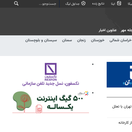
نتایج زنده
کا
ایتا
جداول لیگ
له مهر
عناوین اخبار
خراسان شمالی
خوزستان
زنجان
سمنان
سیستان و بلوچستان
هران با تعلل
 کارخانه