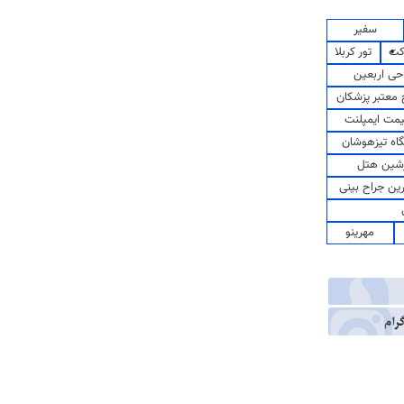
سفیر
کت
تور کربلا
حی اربعین
معتبر پزشکان
مت ایمپلنت
اه تیزهوشان
شین هتل
رین جراح بینی
مهرینو