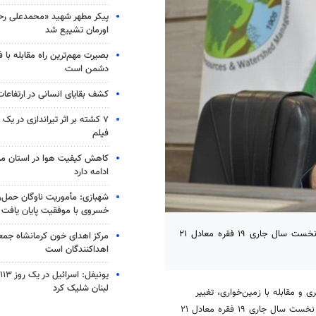
پیکر مطهر شهید «محمدعلی رحیم
اورمان تشییع شد
بصیرت مهم‌ترین راه مقابله با 
دشمن است
کشف بقایای انسانی در ارتفاعا
۷ کشته بر اثر تیراندازی در یک
فیلم
کاهش کیفیت هوا در استان مرک
ادامه دارد
شهبازی: مأموریت ناوگان حمل‌و
خسروی با موفقیت پایان یافت
بیرجند- مدیرکل منابع طبیعی و آبخیزداری خراسان جنوبی گفت: در نیمه نخست سال جاری ۱۹ فقره معادل ۲۱
مرکز اهدای خون کرمانشاه جمعه
اهداکنندگان است
ی
لبنان شلیک کرد
ی و مقابله با زمین‌خواری، تغییر
غیرقانونی کاربری اراضی و ساخت و سازهای غیرمجاز استان بیان کرد: در نیمه نخست سال جاری ۱۹ فقره معادل ۲۱