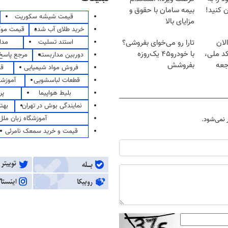
 کنید!
بیمه سامان با حقوق و
قیمت شیشه سکوریت
مزایای بالا
خرید طلای آب شده
قیمت مو
استند تسلیت
مدا
لان
تارا رو می‌خوای بفروشی؟
کد ملی،
با خودرو۴۵ یک‌روزه
دوربین مداربسته
مرجع پاسخ 
جعه
بفروشش
فروش مواد شیمیایی
قی
قطعات لباسشویی
آموزشگ
بلیط هواپیما
پر
نمایندگی بوش در تهران
بهت
آموزشگاه زبان ملل
نمی‌شود.
قیمت و خرید سمعک نامرئی