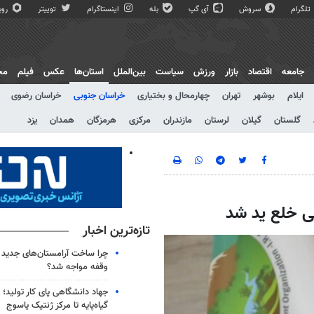
تلگرام
سروش
آی گپ
بله
اینستاگرام
توییتر
روبی
جامعه
اقتصاد
بازار
ورزش
سیاست
بین‌الملل
استان‌ها
عکس
فیلم
مج
ایلام
بوشهر
تهران
چهارمحال و بختیاری
خراسان جنوبی
خراسان رضوی
گلستان
گیلان
لرستان
مازندران
مرکزی
هرمزگان
همدان
یزد
تازه‌ترین اخبار
چرا ساخت آرامستان‌های جدید ت
وقفه مواجه شد؟
جهاد دانشگاهی پای کار تولید؛ از
گیاه‌پایه تا مرکز ژنتیک یاسوج