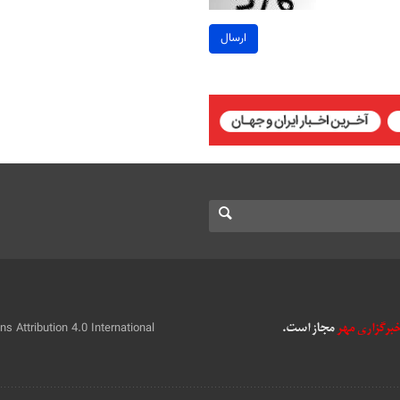
ارسال
 Attribution 4.0 International