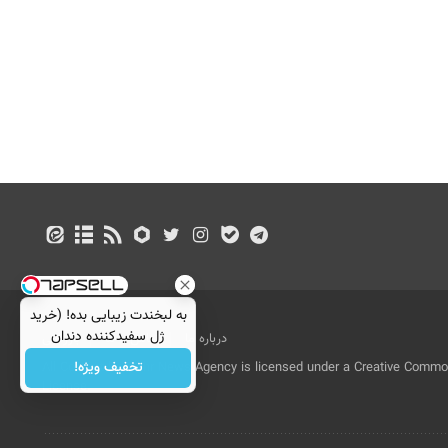
به لبخندت زیبایی بده! (خرید
ژل سفیدکننده دندان
درباره ما
تماس با ما
بازرگانی
با40%تخفیف)
تخفیف ویژه!
All Content by Mehr News Agency is licensed under a Creative Commons
License.