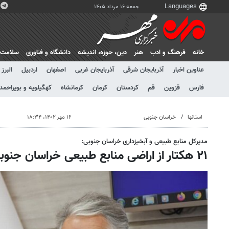
جمعه ۱۶ مرداد ۱۴۰۵
خانه
فرهنگ و ادب
هنر
دين، حوزه، انديشه
دانشگاه و فناوری
سلامت
عناوین اخبار
آذربایجان شرقی
آذربایجان غربی
اصفهان
اردبیل
البرز
فارس
قزوین
قم
کردستان
کرمان
کرمانشاه
کهگیلویه و بویراحمد
استانها
خراسان جنوبی
۱۶ مهر ۱۴۰۲، ۱۸:۳۴
مدیرکل منابع طبیعی و آبخیزداری خراسان جنوبی:
۲۱ هکتار از اراضی منابع طبیعی خراسان جنوبی خلع ید شد