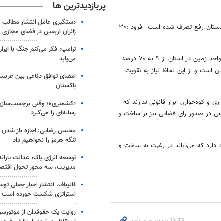
پربازدیدترین ها
دستگیری عامل انتشار مطالب تو
وی با بیان اینکه همچنین ۴۸ فقره به وسعت ۱۱۳ هکتار با دستور مستقیم دادستان رفع تصرف شده است، افزود :۳۰
زائران اربعین در فضای مجازی
ترامپ: فکر می‌کنم جنگ با ایران
می‌یابد
مدیرکل منابع طبیعی و آبخیزداری خراسان جنوبی با بیان اینکه پیشرفت پنجره واحد زمین در استان از ۹ به ۷۰ درصد
است و از این لحاظ نیاز به تقویت
امضای توافق دفاعی بین عربستا
پاکستان
ی و کوه‌خواری ابزار قانونی ندارند که
«کشمیری»؛ وقتی برچسب‌سازی
رسانه‌ای را می‌گیرد
انونی در صدور رای قضایی نیز بر ساخت و
محسن رضایی: اجازه باز شدن 
تنگه هرمز را نخواهیم داد
د دارد که می‌تواند در رغبت به ساخت و
توسعه انرژی پاک، عدالت یارانه
مدیریت، سه محور تحول اقتص
قالیباف: انتشار اخبار جعلی تو
استراتژی شکست خورده است
روایت یک حقوقدان از موتورسوا