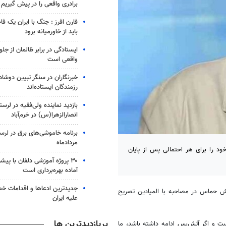
برادری واقعی را در پیش گیریم
فارن افرز : جنگ با ایران یک ف
باید از خاورمیانه برود
ایستادگی در برابر ظالمان از جلو
واقعی است
خبرنگاران در سنگر تبیین دوش
رزمندگان ایستاده‌اند
بازدید نماینده ولی‌فقیه در لرس
انصارالزهرا(س) در خرم‌آباد
مردادماه
د را برای هر احتمالی پس از پایان
آماده بهره‌برداری است
جدیدترین ادعاها و اقدامات خ
بش حماس در مصاحبه با المیادین تصریح
علیه ایران
پربازدیدترین ها
ت و اگر آتش‌بس ادامه داشته باشد، ما