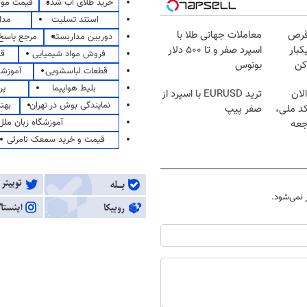
خرید طلای آب شده
قیمت مو
استند تسلیت
مدا
قرص
معاملات جهانی طلا با
دوربین مداربسته
مرجع پاسخ 
کبار
اسپرد صفر و تا ۵۰۰ دلار
فروش مواد شیمیایی
قی
کن
بونوس
قطعات لباسشویی
آموزشگ
بلیط هواپیما
پر
لان
ترید EURUSD با اسپرد از
نمایندگی بوش در تهران
بهت
کد ملی،
صفر پیپ
آموزشگاه زبان ملل
جعه
قیمت و خرید سمعک نامرئی
نمی‌شود.