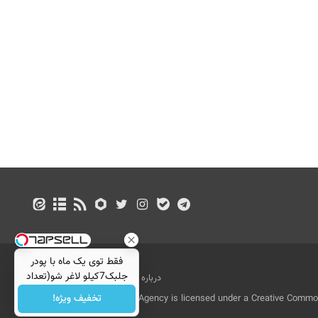
فقط توی یک ماه با پودر
جلبک7کیلو لاغر شو(تعداد
درباره ما
تماس با ما
بازرگانی
محدود)
تخفیف ویژه!
All Content by Mehr News Agency is licensed under a Creative Commons
License.