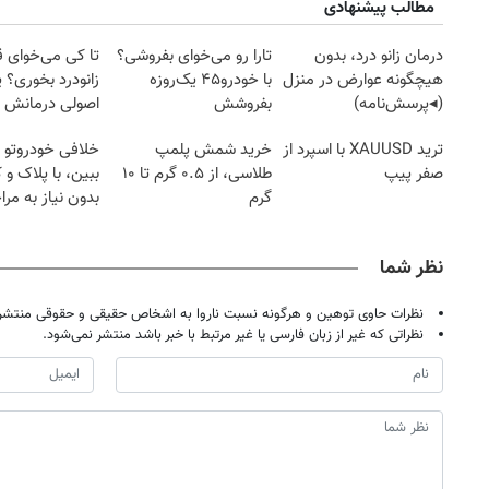
مطالب پیشنهادی
درمان زانو درد، بدون
تارا رو می‌خوای بفروشی؟
تا کی می‌خوای 
هیچگونه عوارض در منزل
با خودرو۴۵ یک‌روزه
زانودرد بخوری؟ ی
(◂پرسش‌نامه)
بفروشش
اصولی درمانش 
ترید XAUUSD با اسپرد از
خرید شمش پلمپ
خلافی خودروتو ا
صفر پیپ
طلاسی، از ۰.۵ گرم تا ۱۰
ببین، با پلاک و 
گرم
بدون نیاز به مرا
حضوری
نظر شما
نظرات حاوی توهین و هرگونه نسبت ناروا به اشخاص حقیقی و حقوقی منتشر 
نظراتی که غیر از زبان فارسی یا غیر مرتبط با خبر باشد منتشر نمی‌شود.