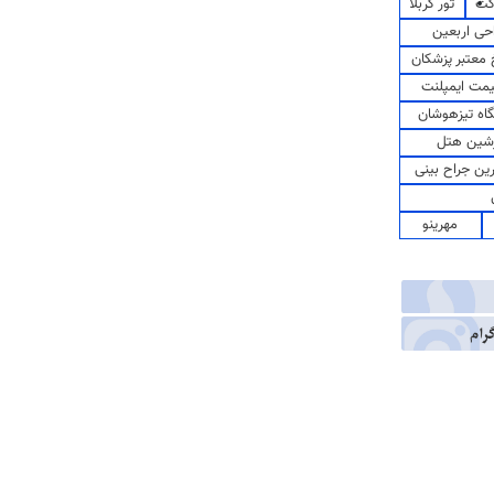
کت
تور کربلا
حی اربعین
معتبر پزشکان
مت ایمپلنت
اه تیزهوشان
شین هتل
رین جراح بینی
مهرینو