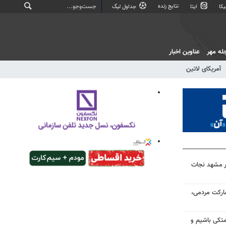
نتایج زنده
کا
ایتا
جداول لیگ
له مهر
عناوین اخبار
آمریکای لاتین
در مشهد نجات
ارکت مردمی،
متکی باشیم و