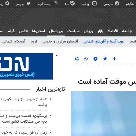
تلگرام
سروش
آی گپ
بله
اینستاگرام
توییتر
روبی
جامعه
اقتصاد
بازار
ورزش
سیاست
بین‌الملل
استان‌ها
عکس
فیلم
مج
اسیا
غرب آسیا و آفریقای شمالی
آفریقای مرکزی و جنوبی
اروپا
آمریکای شمالی
بس موقت آماده است
تازه‌ترین اخبار
۶ نفر از حریق منزل مسکونی 
یافتند
پزشکیان: خدمت بی‌منت و مش
پایه حل مشکلات کشور است
زمان آن فرا رسیده که به خود 