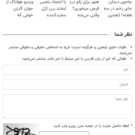
جادوی درمان
هنوز برای زانو درد
با اعتماد بنفس
ویدیو هولناک از
میلیون تومان!!!
خانگی
فقط ۲۵ میلیون
جای زخم در سه
قرص میخوری؟
لبخند بزن (ژل
جوان کارتن
هفته! (همین
وقتی می‌شه
سفیدکننده
خوابی که
حالا رایگان
بدون عمل
دندان40%تخفیف)
میلیاردر شد.
صحبت کنید)
درمانش کرد؟؟؟؟
آموزش رایگان
نظر شما
نظرات حاوی توهین و هرگونه نسبت ناروا به اشخاص حقیقی و حقوقی منتشر
نمی‌شود.
نظراتی که غیر از زبان فارسی یا غیر مرتبط با خبر باشد منتشر نمی‌شود.
*
لطفا حاصل عبارت را در جعبه متن روبرو وارد کنید