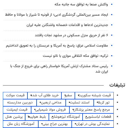
واکنش صنعا به توافق سه جانبه مکه
ایجاد مسیر بین‌المللی گردشگری ادبی؛ از قونیه تا شیراز با مولانا و حافظ
جدیدترین ادعاها و اقدامات خصمانه واشنگتن علیه ایران
۶ نفر از حریق منزل مسکونی در مشهد نجات یافتند
مقاومت اسلامی عراق: پاسخ به آمریکا و عربستان را به تعویق انداختیم
ترکیه: توافق مکه ائتلافی موازی با ناتو نیست
رئیس ستاد مشترک ارتش آمریکا خواستار راهی برای خروج از جنگ با
ایران شد
تبلیغات
قیمت شیشه سکوریت
سفیر
خرید طلای آب شده
قیمت موکت
تور کربلا
استند تسلیت
مداحی اربعین
دوربین مداربسته
مرجع پاسخ معتبر پزشکان
فروش مواد شیمیایی
قیمت ایمپلنت
قطعات لباسشویی
آموزشگاه تیزهوشان
بلیط هواپیما
پرشین هتل
نمایندگی بوش در تهران
بهترین جراح بینی
آموزشگاه زبان ملل