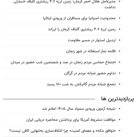
مدیرعامل هلال احمر کرمان: زمین لرزه ۴.۶ ریشتری گلباف خسارتی
نداشت
محدودیت اسپانیا برای مسافران از ورودی ایتالیا
زمین لرزه ۴.۶ ریشتری گلباف کرمان را لرزاند
اردبیل استوار در مسیر مقاومت
اقامه نماز استغاثه در شهر زنجان
اجتماع حماسی مردم زنجان در صد و شصتمین شب حضور در میدان
تداوم حضور شبانه مردم در گرگان
تجمع شبانه مردم گالیکش به شب ۱۶۰ رسید
پربازدیدترین ها
نتیجه آزمون ورودی سمپاد سال ۱۴۰۵ اعلام شد
موافقت مشروط آمریکا برای برداشتن محاصره دریایی ایران
«توافق مکه» و معمای امنیت؛ چرا ائتلاف‌سازی به‌تنهایی کافی نیست؟