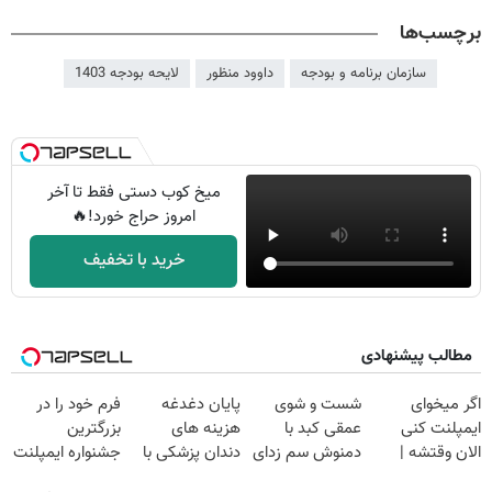
برچسب‌ها
سازمان برنامه و بودجه
داوود منظور
لایحه بودجه 1403
میخ کوب دستی فقط تا آخر
امروز حراج خورد!🔥
خرید با تخفیف
مطالب پیشنهادی
اگر میخوای
شست و شوی
پایان دغدغه
فرم خود را در
ایمپلنت کنی
عمقی کبد با
هزینه های
بزرگترین
الان وقتشه |
دمنوش سم زدای
دندان پزشکی با
جشنواره ایمپلنت
فقط با ۲۵
گیاهی
پک سفید کننده
تهران پر کنید ! |