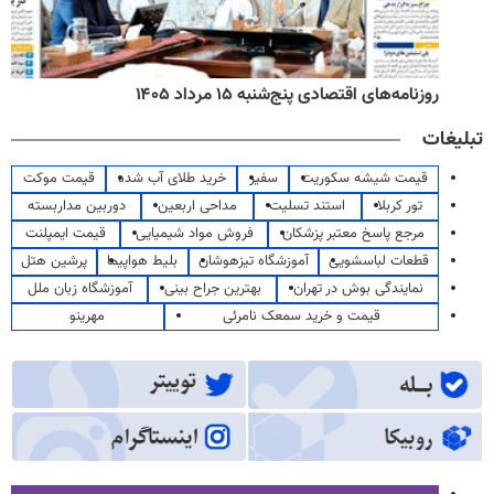
روزنامه‌های اقتصادی پنج‌شنبه ۱۵ مرداد ۱۴۰۵
تبلیغات
قیمت شیشه سکوریت
سفیر
خرید طلای آب شده
قیمت موکت
تور کربلا
استند تسلیت
مداحی اربعین
دوربین مداربسته
مرجع پاسخ معتبر پزشکان
فروش مواد شیمیایی
قیمت ایمپلنت
قطعات لباسشویی
آموزشگاه تیزهوشان
بلیط هواپیما
پرشین هتل
نمایندگی بوش در تهران
بهترین جراح بینی
آموزشگاه زبان ملل
قیمت و خرید سمعک نامرئی
مهرینو