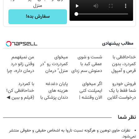
منزل
سفارش بده!
مطالب پیشنهادی
خداحافظی با
شست و شوی
میخوای
من نمیفهمم
کمردرد، بدون
عمقی کبد با
کمردردت رو "در
وقتی زانو درد
قرص و آمپول
دمنوش سم زدای
منزل" درمان
درمان داره، چرا
گیاهی
کنی؟ (◂فیلم +
دردش رو داری
فروش خودرو
اگر میخوای
پایان دغدغه
با کمردرد
◂پرسش‌نامه)
تحمل میکنی؟❗
شما فقط با یک
ایمپلنت کنی
هزینه های
خداحافظی کن!
درخواست آنلاین
الان وقتشه |
دندان پزشکی با
(فیلم و ببین ◀
✔
فقط با ۲۵
پک سفید کننده
پرسش‌نامه رو
میلیون تومان!!!
خانگی
پرکن)
نظر شما
نظرات حاوی توهین و هرگونه نسبت ناروا به اشخاص حقیقی و حقوقی منتشر
نمی‌شود.