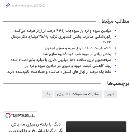
مطالب مرتبط
میادین میوه و تره بار میوه‌جات را ۴۴ درصد ارزان‌تر عرضه می‌کنند
رکوردشکنی صادرات بخش کشاورزی ترکیه با۳۵.۲میلیارد دلار درسال
۲۰۲۳
اعلام قیمت عمده انواع میوه و سبزی+جدول
بخش زیادی از میوه شب عید ذخیره سازی شد
صرفه‌جویی ارزی سالانه ۵۷۰ میلیون دلاری با تولید بذور اصلاح شده
روند کاهشی قیمت میوه و سبزی در میادین میوه و تره بار
فقط یک درصد از نهال‌های کشور «اصالت» و «سلامت» تاییدشده دارند
برچسب‌ها
کیوی
صادرات محصولات کشاورزی
بذر
دیگه با پنکه رومیزی مه پاش
نگران گرما نباش🔥 پرداخت درب