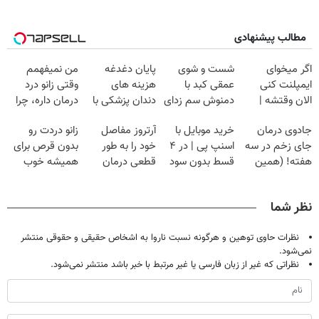
مطالب پیشنهادی
اگر میخوای
شست و شوی
پایان دغدغه
من نمیفهمم
ایمپلنت کنی
عمقی کبد با
هزینه های
وقتی زانو درد
الان وقتشه |
دمنوش سم زدای
دندان پزشکی با
درمان داره، چرا
فقط با ۲۵
گیاهی
پک سفید کننده
دردش رو داری
جادوی درمان
خرید موبایل با
آرتروز مفاصل
زانو دردت رو
میلیون تومان!!!
خانگی
تحمل میکنی؟❗
جای زخم در سه
اسنپ پی | در ۴
خود را به طور
بدون قرص برای
هفته! (همین
قسط بدون سود
قطعی درمان
همیشه خوب
حالا رایگان
و کارمزد!
کنید!
کن! (قدم اول،
صحبت کنید)
◂پرسش‌نامه▸
پرسش‌نامه)
نظر شما
نظرات حاوی توهین و هرگونه نسبت ناروا به اشخاص حقیقی و حقوقی منتشر
نمی‌شود.
نظراتی که غیر از زبان فارسی یا غیر مرتبط با خبر باشد منتشر نمی‌شود.