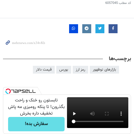
کد مطلب
6057045
برچسب‌ها
بازارهای نوظهور
رمز ارز
بورس
قیمت دلار
تابستون رو خنک و راحت
بگذرون! تا پنکه رومیزی مه پاش
تخفیف داره بخرش
سفارش بده!