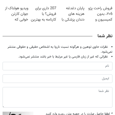
کن!
گیاهی
قرص
فقط با ۲۵
فروش راحت پژو
پایان دغدغه
207 داری برای
ویدیو هولناک از
میلیون تومان!!!
۲۰6، بدون
هزینه های
فروش؟ با
جوان کارتن
کمیسیون و
دندان پزشکی با
کارنامه به بهترین
خوابی که
دردسر
پک سفید کننده
قیمت بفروش!
میلیاردر شد.
خانگی
آموزش رایگان
نظر شما
نظرات حاوی توهین و هرگونه نسبت ناروا به اشخاص حقیقی و حقوقی منتشر
نمی‌شود.
نظراتی که غیر از زبان فارسی یا غیر مرتبط با خبر باشد منتشر نمی‌شود.
*
لطفا حاصل عبارت را در جعبه متن روبرو وارد کنید