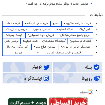
جزئیاتی جدید از توافق مکه؛ مقام ترکیه ای چه گفت؟
تبلیغات
قیمت شیشه سکوریت
سفیر
خرید طلای آب شده
قیمت موکت
تور کربلا
استند تسلیت
مداحی اربعین
دوربین مداربسته
مرجع پاسخ معتبر پزشکان
فروش مواد شیمیایی
قیمت ایمپلنت
قطعات لباسشویی
آموزشگاه تیزهوشان
بلیط هواپیما
پرشین هتل
نمایندگی بوش در تهران
بهترین جراح بینی
آموزشگاه زبان ملل
قیمت و خرید سمعک نامرئی
مهرینو