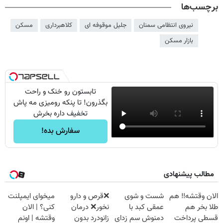
برچسب‌ها
نیروی انتظامی سمنان
جلیل موقوفه ای
کلاهبرداری
مسکن
بازار مسکن
تابستون رو خنک و راحت
بگذرون! تا پنکه رومیزی مه پاش
تخفیف داره بخرش
سفارش بده!
مطالب پیشنهادی
الان وقتشه‼️ هم
شست و شوی
❌قرص‌ و دارو
میخوای ایمپلنت
طلا بخر هم
عمقی کبد با
نخور❌ درمان
کنی؟ | الان
قسطی پرداخت
دمنوش سم زدای
زانودرد بدون
وقتشه | اونم