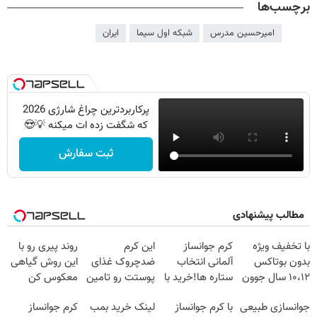
برچسب‌ها
امیرحسین مدرس
شبکه اول سیما
ایران
پرکاربردترین چراغ شارژی 2026
که شگفت زده ات میکنه 💡😍
ثبت سفارش
مطالب پیشنهادی
با تخفیف ویژه
کرم جوانساز
این کرم
روند پیری رو با
بدون بوتاکس
آلمانی انتخاب
ضدچروک غذای
این روش گیاهی
۱۰،۱۲ سال جوون
ستاره ها!خرید با
پوستت رو تامین
معکوس کن
شو
تخفیف
میکنه (خرید با
جوانسازی طبیعی
با کرم جوانساز
لینک خرید بمب
کرم جوانساز
40%تخفیف)