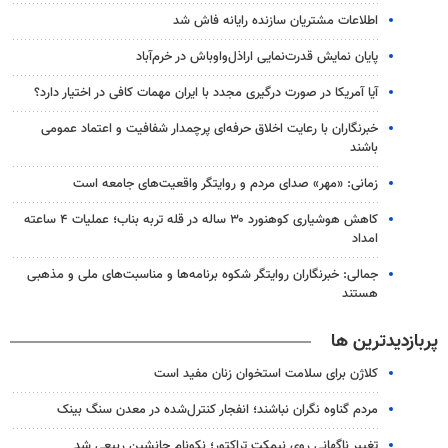
اطلاعات مشتریان سازنده رایانه فاش شد
پایان نمایش قدرت‌نمایی اراذل‌واوباش در خرم‌آباد
آیا آمریکا در صورت درگیری مجدد با ایران مهمات کافی در اختیار دارد؟
خبرنگاران با رعایت اخلاق حرفه‌ای پرچمدار شفافیت و اعتماد عمومی
باشند
زمانی: «مهر» صدای مردم و روایتگر واقعیت‌های جامعه است
کاهش هوشیاری کوهنورد ۳۰ ساله در قله تربه بناب؛ عملیات ۴ ساعته
امداد
جمالی: خبرنگاران روایتگر شکوه برنامه‌ها و مناسبت‌های ملی و مذهبی
هستند
پربازدیدترین ها
کلاژن برای سلامت استخوان زنان مفید است
مردم گناوه نگران نباشند؛ انفجار کنترل‌شده در معدن سنگ بینک
تغییر ناگهانی روی نیمکت تراکتور؛ نکونام جانشین ربیعی شد