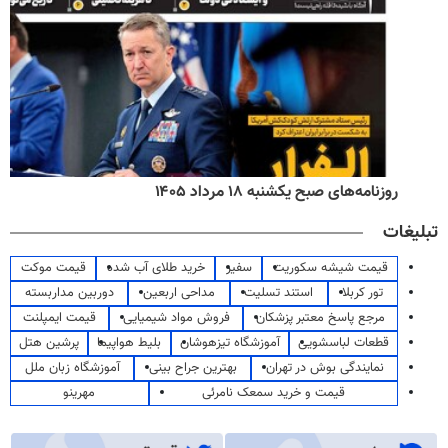
روزنامه‌های صبح یکشنبه ۱۸ مرداد ۱۴۰۵
تبلیغات
قیمت شیشه سکوریت
سفیر
خرید طلای آب شده
قیمت موکت
تور کربلا
استند تسلیت
مداحی اربعین
دوربین مداربسته
مرجع پاسخ معتبر پزشکان
فروش مواد شیمیایی
قیمت ایمپلنت
قطعات لباسشویی
آموزشگاه تیزهوشان
بلیط هواپیما
پرشین هتل
نمایندگی بوش در تهران
بهترین جراح بینی
آموزشگاه زبان ملل
قیمت و خرید سمعک نامرئی
مهرینو