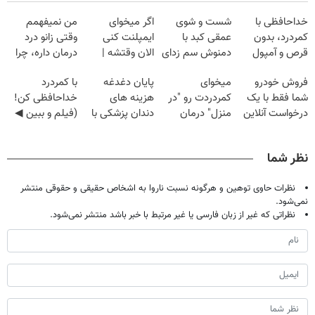
خداحافظی با
شست و شوی
اگر میخوای
من نمیفهمم
کمردرد، بدون
عمقی کبد با
ایمپلنت کنی
وقتی زانو درد
قرص و آمپول
دمنوش سم زدای
الان وقتشه |
درمان داره، چرا
گیاهی
فقط با ۲۵
دردش رو داری
فروش خودرو
میخوای
پایان دغدغه
با کمردرد
میلیون تومان!!!
تحمل میکنی؟❗
شما فقط با یک
کمردردت رو "در
هزینه های
خداحافظی کن!
درخواست آنلاین
منزل" درمان
دندان پزشکی با
(فیلم و ببین ◀
✔
کنی؟ (◂فیلم +
پک سفید کننده
پرسش‌نامه رو
◂پرسش‌نامه)
خانگی
پرکن)
نظر شما
نظرات حاوی توهین و هرگونه نسبت ناروا به اشخاص حقیقی و حقوقی منتشر
نمی‌شود.
نظراتی که غیر از زبان فارسی یا غیر مرتبط با خبر باشد منتشر نمی‌شود.