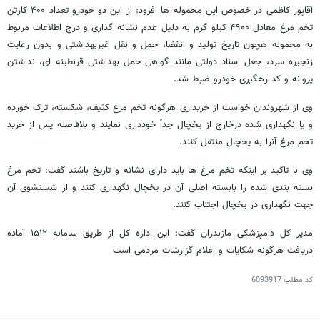
آقاپور کاظمی در خصوص این محموله ها افزود: از این دو خودرو تعداد ۴۰۰ کارتن
تخم مرغ معادل ۴۹۰۰ کیلو گرم به دلیل عدم نشانه گذاری و درج اطلاعات مربوط
به محموله هچون تاریخ تولید و انقضا، حمل و نقل غیربهداشتی و بدون رعایت
زنجیره سرد، جعل اسناد دولتی مانند گواهی حمل بهداشتی قرنطینه ای، نداشتن
پروانه و کد رهگیری خودرو ضبط شد.
وی از شهروندان خواست از خریداری هرگونه تخم مرغ کثیف، شکسته، ترک خورده
و یا نگهداری شده درخارج از یخچال جداً خودداری نمایند و بلافاصله پس از خرید
تخم مرغ آنرا به یخچال منتقل کنند.
وی با تاکید بر اینکه تخم مرغ ها باید دارای نشانه و تاریخ باشند گفت: تخم مرغ
بسته بندی شده را بابسته اصلی آن در یخچال نگهداری کنند و از شستشوی آن
جهت نگهداری در یخچال اجتناب کنند.
مدیر کل دامپزشکی مازندران گفت: این اداره کل از طریق سامانه ۱۵۱۲ آماده
دریافت هرگونه شکایات و اعلام گزارشات مردمی است‌
کد مطلب
6093917