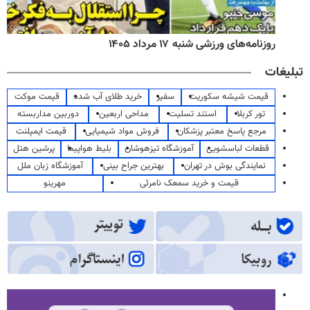
روزنامه‌های ورزشی شنبه ۱۷ مرداد ۱۴۰۵
تبلیغات
قیمت شیشه سکوریت
سفیر
خرید طلای آب شده
قیمت موکت
تور کربلا
استند تسلیت
مداحی اربعین
دوربین مداربسته
مرجع پاسخ معتبر پزشکان
فروش مواد شیمیایی
قیمت ایمپلنت
قطعات لباسشویی
آموزشگاه تیزهوشان
بلیط هواپیما
پرشین هتل
نمایندگی بوش در تهران
بهترین جراح بینی
آموزشگاه زبان ملل
قیمت و خرید سمعک نامرئی
مهرینو