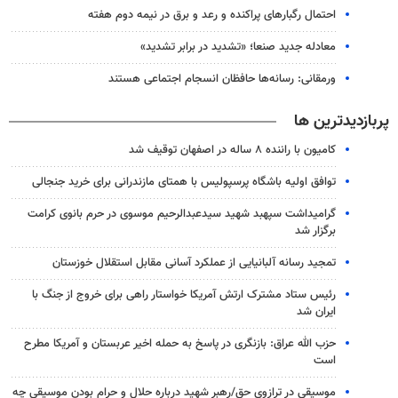
احتمال رگبارهای پراکنده و رعد و برق در نیمه دوم هفته
معادله جدید صنعا؛ «تشدید در برابر تشدید»
ورمقانی: رسانه‌ها حافظان انسجام اجتماعی هستند
پربازدیدترین ها
کامیون با راننده ۸ ساله در اصفهان توقیف شد
توافق اولیه باشگاه پرسپولیس با همتای مازندرانی برای خرید جنجالی
گرامیداشت سپهبد شهید سیدعبدالرحیم موسوی در حرم بانوی کرامت
برگزار شد
تمجید رسانه آلبانیایی از عملکرد آسانی مقابل استقلال خوزستان
رئیس ستاد مشترک ارتش آمریکا خواستار راهی برای خروج از جنگ با
ایران شد
حزب الله عراق: بازنگری در پاسخ به حمله اخیر عربستان و آمریکا مطرح
است
موسیقی در ترازوی حق/رهبر شهید درباره حلال و حرام بودن موسیقی چه