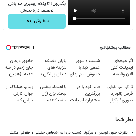
بگذرون! تا پنکه رومیزی مه پاش
تخفیف داره بخرش
سفارش بده!
مطالب پیشنهادی
اگر میخوای
شست و شوی
پایان دغدغه
جادوی درمان
ایمپلنت کنی
عمقی کبد با
هزینه های
جای زخم در سه
الان وقتشه |
دمنوش سم زدای
دندان پزشکی با
هفته! (همین
فقط با ۲۵
گیاهی
پک سفید کننده
حالا رایگان
تا کی می‌خوای
فرم خود را در
با اعتماد بنفس
ویدیو هولناک از
میلیون تومان!!!
خانگی
صحبت کنید)
قرص زانودرد
بزرگترین
لبخند بزن (ژل
جوان کارتن
بخوری؟ یکبار
جشنواره ایمپلنت
سفیدکننده
خوابی که
اصولی درمانش
تهران پر کنید ! |
دندان40%تخفیف)
میلیاردر شد.
کن
فقط ۲۵ میلیون
آموزش رایگان
نظر شما
نظرات حاوی توهین و هرگونه نسبت ناروا به اشخاص حقیقی و حقوقی منتشر