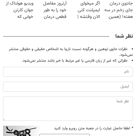
جادوی درمان
اگر میخوای
آرتروز مفاصل
ویدیو هولناک از
تحمل میکنی؟❗
خانگی
فقط ۲۵ میلیون
جای زخم در سه
ایمپلنت کنی
خود را به طور
جوان کارتن
هفته! (همین
الان وقتشه |
قطعی درمان
خوابی که
حالا رایگان
فقط با ۲۵
کنید!
میلیاردر شد.
صحبت کنید)
میلیون تومان!!!
◗پرسش‌نامه◖
آموزش رایگان
نظر شما
نظرات حاوی توهین و هرگونه نسبت ناروا به اشخاص حقیقی و حقوقی منتشر
نمی‌شود.
نظراتی که غیر از زبان فارسی یا غیر مرتبط با خبر باشد منتشر نمی‌شود.
*
لطفا حاصل عبارت را در جعبه متن روبرو وارد کنید