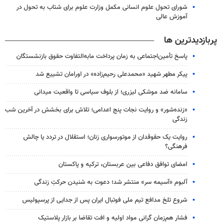
شورای تحول علوم انسانی مکمل وزارت علوم برای شتاب به تحول در
آموزش عالی
پربازدیدترین ها
پاسخ تأمین‌اجتماعی به زمان پرداخت مابه‌التفاوت حقوق بازنشستگان
پیکر مطهر شهید «محمدعلی رحیم‌زاده» در اورامان تشییع شد
سامانه ضد موشکی لیزری؛ از بلوف سیاسی تا واقعیت میدانی
«زنده‌شور» و روایت نجات پنج اعدامی؛ تلاش برای بخشش در آخرین شب
زندگی
روایت یک حقوقدان از موتورسواری زنان؛ استقلال در تردد یا چالش
فرهنگی؟
امضای توافق دفاعی بین عربستان، ترکیه و پاکستان
آلبوم «آسیمه سر» منتشر شد؛ دعوت به شنیدن حرکتِ زندگی
شروع تلخ مدافع تیم ملی فوتبال ایران پس از جدایی از پرسپولیس
فشار هم‌زمان گرانی مواد اولیه و افت تقاضا بر بازار پلاستیک