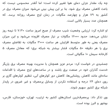
چه یک مقدار جزئی دمای هوا تغییر کرده است؛ اما آنقدر محسوس نیست که
باعث کاهش مصرف برق شود. بنا بر این پیش بینی می‌شود میزان مصرف برق در
کشور به ۷۹ هزار و چهارصد مگاوات در زمان اوج مصرف روزانه برسد. که
همچنان عدد بسیار بالایی است.
او اشاره کرد: ارزیابی وضعیت شیب مصرف از صبح امروز ساعت ۷:۳۰ تا نیمه روز
نشان می‌دهد: حدود ۱۲۰۰۰ مگاوات بر نیاز مصرف افزوده می‌شود و این میزان
مصرف یعنی به طور متوسط افزایش هر ساعت ۳۰۰۰ مگاوات به تقاضای مصرف
برق یا هر دقیقه ۵۰ مگاوات فشار بیشتر به شبکه برق؛ که معادل مصرف ۵
کارخانه سیمان ۱۰ مگاواتی است.
جمشیدی در خواست کرد: مردم عزیز همچنان با مدیریت بهینه مصرف برق یاریگر
خدمت گذاران خود در صنعت برق باشند و در ساعت‌های اوج مصرف با اقدامات
ساده‌ای مانند کاهش روشنایی‌ها، کاهش دور کولرهای آبی، تنظیم کولرهای گازی بر
روی دمای ۲۴ درجه و استفاده نکردن از وسایل پرمصرف و غیر
ضروی
در پایدار
شبکه برق کشور سهیم شوند.
وی تذکر داد: پرمصرف‌ترین استان‌های کشور به ترتیب، تهران، خوزستان، فارس،
بوشهر و البرز بوده است.