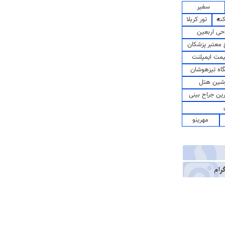
سفیر
کت
تور کربلا
حی اربعین
معتبر پزشکان
مت ایمپلنت
اه تیزهوشان
شین هتل
رین جراح بینی
مهرینو