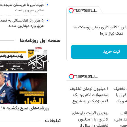
دیپلماسی با عربستان نتیجه‌
نظامی ضروری است
۵ هزار زائر افغانستانی به قصد
عراق وارد دوغارون شدند
 این علائمو داری یعنی پوستت به
کمک نیاز داره!
صفحه اول روزنامه‌ها
ثبت خرید
ن تخفیف
۱ میلیون تومان تخفیف
غری با
محصولات لاغری؛ یک
ه و پک
قدم نزدیک‌تر به شروع
کاهش وزن
ه‌های اقتصادی یکشنبه ۱۸ مرداد ۱۴۰۵
روزنامه‌های صبح یکشنبه ۱۸ مرداد ۱۴۰۵
لان
بهترین قیمت داروهای
کد ملی،
لاغری، با ۱ میلیون
تبلیغات
جعه
تخفیف و ارسال از