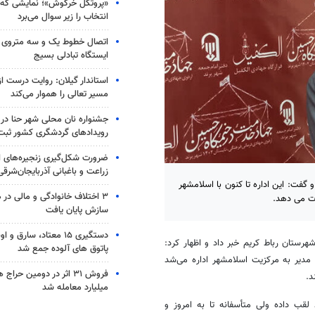
«پروتکل خرگوش»؛ نمایشی که 
انتخاب را زیر سوال می‌برد
اتصال خطوط یک و سه متروی 
ایستگاه تبادلی بسیج
استاندار گیلان: روایت درست از
مسیر تعالی را هموار می‌کند
جشنواره نان محلی شهر حنا در 
رویدادهای گردشگری کشور ثب
ضرورت شکل‌گیری زنجیره‌های
زراعت و باغبانی آذربایجان‌شرقی
 گفت: این اداره تا کنون با اسلامشهر
۳ اختلاف خانوادگی و مالی در
ات می دهد.
سازش پایان یافت
دستگیری ۱۵ معتاد، سارق
رستان رباط کریم خبر داد و اظهار کرد:
پاتوق های آلوده جمع شد
مدیر به مرکزیت اسلامشهر اداره می‌شد
‌️
میلیارد معامله شد
قب داده ولی متأسفانه تا به امروز و