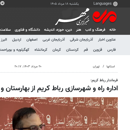
یکشنبه ۱۸ مرداد ۱۴۰۵
خانه
فرهنگ و ادب
هنر
دين، حوزه، انديشه
دانشگاه و فناوری
سلامت
عناوین اخبار
آذربایجان شرقی
آذربایجان غربی
اصفهان
اردبیل
البرز
فارس
قزوین
قم
کردستان
کرمان
کرمانشاه
کهگیلویه و بویراحمد
استانها
تهران
۲۰ مرداد ۱۴۰۳، ۲۰:۱۷
فرماندار رباط کریم:
اداره راه و شهرسازی رباط کریم از بهارستان 