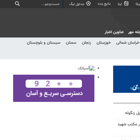
نتایج زنده
کا
ایتا
جداول لیگ
له مهر
عناوین اخبار
خراسان شمالی
خوزستان
زنجان
سمنان
سیستان و بلوچستان
ل زنگوله
در مکتب شهید