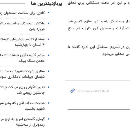
پربازدیدترین ها
د و این امر باعث مشکلاتی برای تحقق
کلاژن برای سلامت استخوان زن
اندار و مدیرکل راه و شهر سازی انجام شد
واکنش عربستان و قطر به بیانی
ت گرفت و مسئول این اداره حکم ابلاغ
درباره یمن
هشدار تداوم بارش‌های تابستان
۴ استان تا چهارشنبه
ن در تسریع استقلال این اداره گفت: با
وبی محقق می‌شود.
مردم گناوه نگران نباشند؛ انفجا
معدن سنگ بینک
سالروز شهادت شهید محمد ناص
شهدای دیپلمات نامگذاری شود
تغییر ناگهانی روی نیمکت تراکتو
جانشین ربیعی شد
«حجت خدا»، لقبی که رهبر شهی
شهید بخشید
گرمای گلستان امروز به اوج می‌ر
رعدوبرق از سه‌شنبه