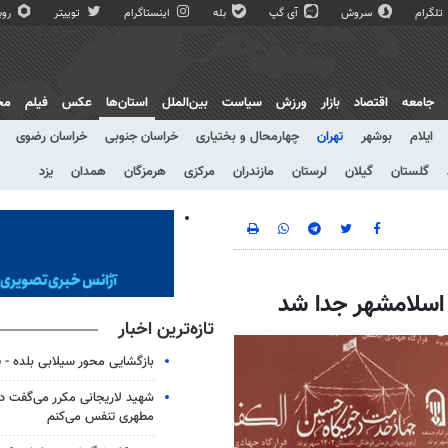
تلگرام
سروش
آی گپ
بله
اینستاگرام
توییتر
روبی
جامعه
اقتصاد
بازار
ورزش
سیاست
بین‌الملل
استان‌ها
عکس
فیلم
مج
ایلام
بوشهر
تهران
چهارمحال و بختیاری
خراسان جنوبی
خراسان رضوی
گلستان
گیلان
لرستان
مازندران
مرکزی
هرمزگان
همدان
یزد
و اسلامشهر جدا شد
تازه‌ترین اخبار
بازگشایی محور سیلابی بلده - پ
شهید لاریجانی مکرر می‌گفت 
مطهری تنفس می‌کنم