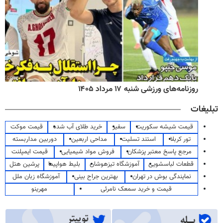
روزنامه‌های ورزشی شنبه ۱۷ مرداد ۱۴۰۵
تبلیغات
قیمت شیشه سکوریت
سفیر
خرید طلای آب شده
قیمت موکت
تور کربلا
استند تسلیت
مداحی اربعین
دوربین مداربسته
مرجع پاسخ معتبر پزشکان
فروش مواد شیمیایی
قیمت ایمپلنت
قطعات لباسشویی
آموزشگاه تیزهوشان
بلیط هواپیما
پرشین هتل
نمایندگی بوش در تهران
بهترین جراح بینی
آموزشگاه زبان ملل
قیمت و خرید سمعک نامرئی
مهرینو