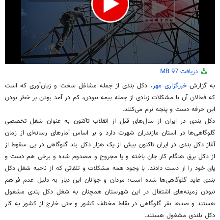
0
دریافت
97 MB
seconds
of
به گزارش
خبرگزاری مهر
، دکل بندی از جمله مشاغل سخت و زیان‌آوری که است
3
که فعالان آن با مشکلات زیادی از جمله بیمه نبودن، کم در آمد بودن پر خطر بودن
minutes,
38
این حرفه دست و پنجه نرم می‌کنند.
seconds
دکل بندی در ایران از سال‌های قبل از انقلاب تاکنون به عنوان شغل تخصصی
گلوگاهی‌ها در استان مازندران شهرت دارد و بر اساس آمارهای رسانه‌ای از زمان
آغاز دکل بندی در ایران تاکنون بیش از یک هزار دکل بند گلوگاهی در پی سقوط از
از دکل برق هنگام کار جان باخته و یا مجروح و مصدوم شده و برخی هم دست و
پای خود را از دست دادند. با وجود همه مشکلات و تلفاتی که از ناحیه شغل دکل
بندی عاید گلوگاهی‌ها شده است؛ مردان و جوانان این دیار به دلیل عدم فراهم
نبودن زمینه‌های اشتغال در این شهرستان همچنان به شغل دکل بندی مشغول
هستند و صدها نفر گلوگاهی در نقاط مختلف کشور و حتی خارج از کشور به کار
دکل بلندی مشغول هستند.