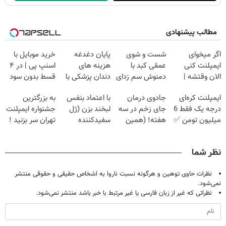
مطالب پیشنهادی
اگر میخوای
شست و شوی
پایان دغدغه
خرید موبایل با
ایمپلنت کنی
عمقی کبد با
هزینه های
اسنپ پی | در ۴
الان وقتشه |
دمنوش سم زدای
دندان پزشکی با
قسط بدون سود
فقط با ۲۵
گیاهی
پک سفید کننده
و کارمزد!
ایمپلنت کره‌ای
جادوی درمان
با اعتماد بنفس
به بزرگترین
میلیون تومان!!!
خانگی
درجه یک فقط 6
جای زخم در سه
لبخند بزن (ژل
جشنواره ایمپلنت
میلیون تومن ✅
هفته! (همین
سفیدکننده
تهران سر بزنید !
حالا رایگان
دندان40%تخفیف)
| فقط ۲۵
صحبت کنید)
میلیون !
نظر شما
نظرات حاوی توهین و هرگونه نسبت ناروا به اشخاص حقیقی و حقوقی منتشر
نمی‌شود.
نظراتی که غیر از زبان فارسی یا غیر مرتبط با خبر باشد منتشر نمی‌شود.