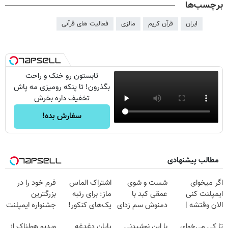
برچسب‌ها
ایران
قرآن کریم
مالزی
فعالیت های قرآنی
تابستون رو خنک و راحت
بگذرون! تا پنکه رومیزی مه پاش
تخفیف داره بخرش
سفارش بده!
مطالب پیشنهادی
اگر میخوای
شست و شوی
اشتراک الماس
فرم خود را در
ایمپلنت کنی
عمقی کبد با
ماز: برای رتبه
بزرگترین
الان وقتشه |
دمنوش سم زدای
یک‌های کنکور!
جشنواره ایمپلنت
فقط با ۲۵
گیاهی
تهران پر کنید ! |
تا کی می‌خوای
با این نوشیدنی
پایان دغدغه
ویدیو هولناک از
میلیون تومان!!!
فقط ۲۵ میلیون