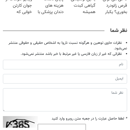
قرص زانودرد
گیاهی کبدت
هزینه های
جوان کارتن
بخوری؟ یکبار
همیشه
دندان پزشکی با
خوابی که
اصولی درمانش
پرقدرته55%تخفیف
پک سفید کننده
میلیاردر شد.
کن
خانگی
آموزش رایگان
نظر شما
نظرات حاوی توهین و هرگونه نسبت ناروا به اشخاص حقیقی و حقوقی منتشر
نمی‌شود.
نظراتی که غیر از زبان فارسی یا غیر مرتبط با خبر باشد منتشر نمی‌شود.
*
لطفا حاصل عبارت را در جعبه متن روبرو وارد کنید