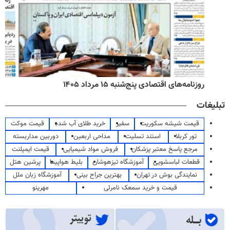
روزنامه‌های اقتصادی پنج‌شنبه ۱۵ مرداد ۱۴۰۵
تبلیغات
قیمت شیشه سکوریت
سفیر
خرید طلای آب شده
قیمت موکت
تور کربلا
استند تسلیت
مداحی اربعین
دوربین مداربسته
مرجع پاسخ معتبر پزشکان
فروش مواد شیمیایی
قیمت ایمپلنت
قطعات لباسشویی
آموزشگاه تیزهوشان
بلیط هواپیما
پرشین هتل
نمایندگی بوش در تهران
بهترین جراح بینی
آموزشگاه زبان ملل
قیمت و خرید سمعک نامرئی
مهرینو